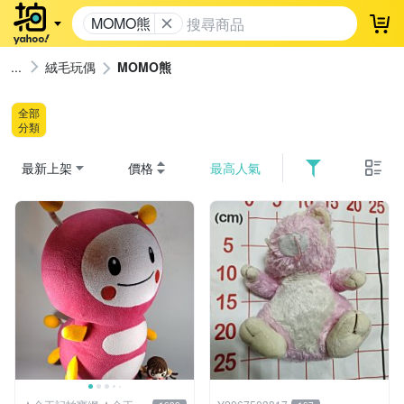
MOMO熊
登
絨毛玩偶
MOMO熊
全部
分類
最新上架
價格
最高人氣