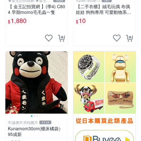
★金王記拍寶網 ★金王記
Y2067503817
1639
167
拍寶趣
【 金王記拍寶網 】(學4) C80
【二手衣櫃】絨毛玩偶 布偶
4 早期momo毛毛蟲一隻
娃娃 狗狗專用 可愛動物系列
耐咬耐磨玩具 玩偶 粉紅熊寵
1,880
10
$
$
物玩具 1120929
不議價不另拍圖片
1114
Kunamom30cm(櫃床橘袋）
95成新