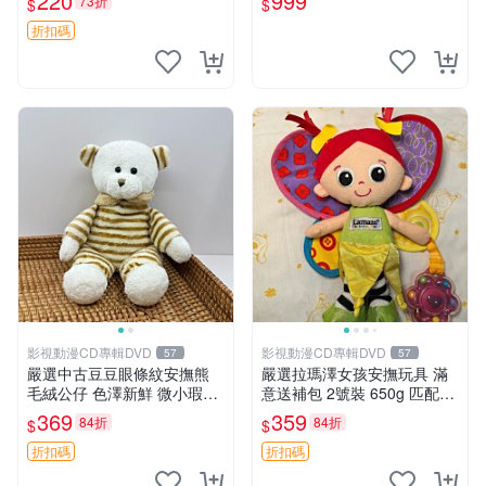
220
999
73折
$
$
折扣碼
影視動漫CD專輯DVD
影視動漫CD專輯DVD
57
57
嚴選中古豆豆眼條紋安撫熊
嚴選拉瑪澤女孩安撫玩具 滿
毛絨公仔 色澤新鮮 微小瑕疵
意送補包 2號裝 650g 匹配嬰
可收藏 中古 安撫熊 條紋公仔
幼童舒壓好伴侶 女孩專用 安
369
359
84折
84折
$
$
心選擇 安撫玩偶 衝包 玩具
折扣碼
折扣碼