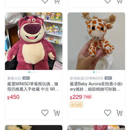
董爺古玩
影視動漫CD專輯DVD
61
57
嚴選MINISO草莓熊玩偶，微
嚴選Baby Aurora長頸鹿小抓r
瑕仍推薦入手收藏 中古 MINI
ary搖鈴，細節精緻可聆聽清
SO 草莓熊 玩具 收藏
脆鈴音 軟萌可愛 定制紀念 金
450
229
74折
$
$
屬搖鈴 新手媽咪推薦 長頸鹿
抓rary 搖鈴
折扣碼