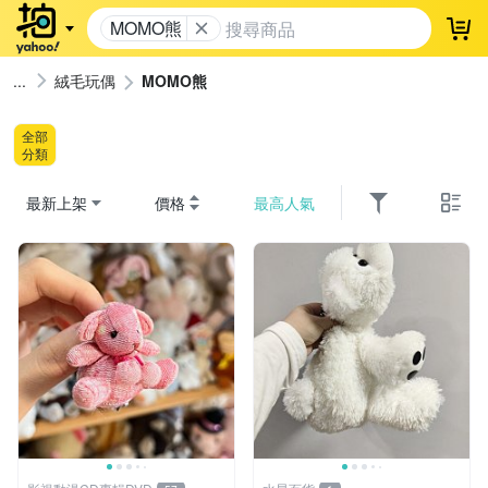
MOMO熊
登
絨毛玩偶
MOMO熊
全部
分類
最新上架
價格
最高人氣