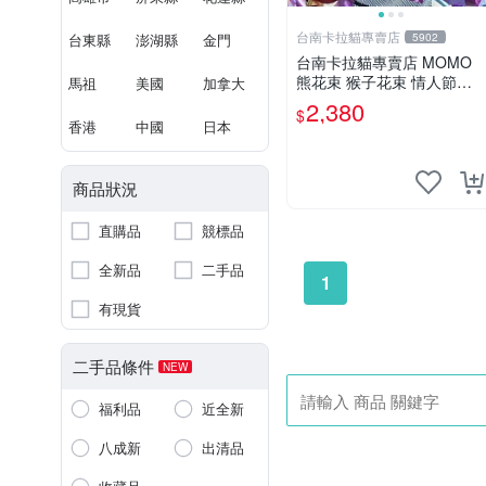
台南卡拉貓專賣店
台東縣
澎湖縣
金門
5902
台南卡拉貓專賣店 MOMO
熊花束 猴子花束 情人節禮
馬祖
美國
加拿大
物 二選一 可繡字 可今天寄
2,380
$
明天到
香港
中國
日本
商品狀況
直購品
競標品
全新品
二手品
1
有現貨
二手品條件
NEW
福利品
近全新
八成新
出清品