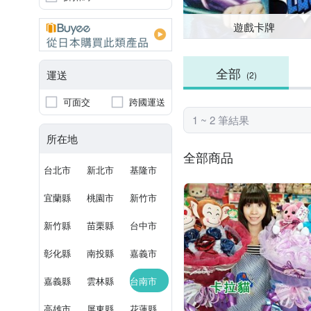
遊戲卡牌
全部
運送
(2)
可面交
跨國運送
1 ~ 2 筆結果
所在地
全部商品
台北市
新北市
基隆市
宜蘭縣
桃園市
新竹市
新竹縣
苗栗縣
台中市
彰化縣
南投縣
嘉義市
嘉義縣
雲林縣
台南市
高雄市
屏東縣
花蓮縣