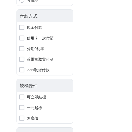
收藏品
付款方式
現金付款
信用卡一次付清
分期0利率
萊爾富取貨付款
7-11取貨付款
競標條件
可立即結標
一元起標
無底價