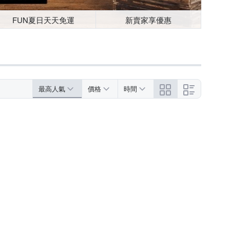
FUN夏日天天免運
新賣家享優惠
最高人氣
價格
時間