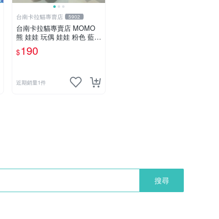
台南卡拉貓專賣店
5902
台南卡拉貓專賣店 MOMO
熊 娃娃 玩偶 娃娃 粉色 藍色
2色分售
190
$
近期銷量1件
搜尋