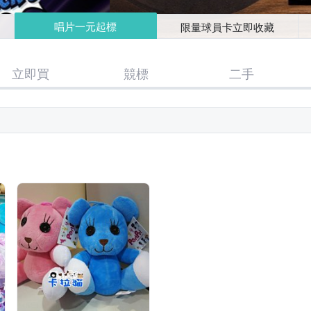
唱片一元起標
限量球員卡立即收藏
立即買
競標
二手