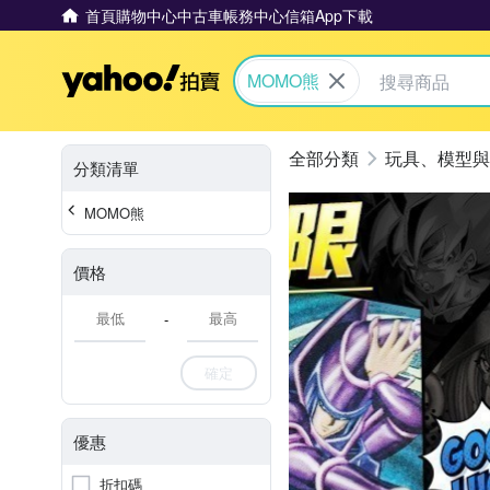
首頁
購物中心
中古車
帳務中心
信箱
App下載
Yahoo拍賣
MOMO熊
玩具、模型與
分類清單
MOMO熊
價格
-
確定
優惠
折扣碼