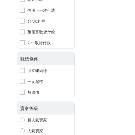
信用卡一次付清
分期0利率
萊爾富取貨付款
7-11取貨付款
競標條件
可立即結標
一元起標
無底價
賣家等級
超人氣賣家
人氣賣家