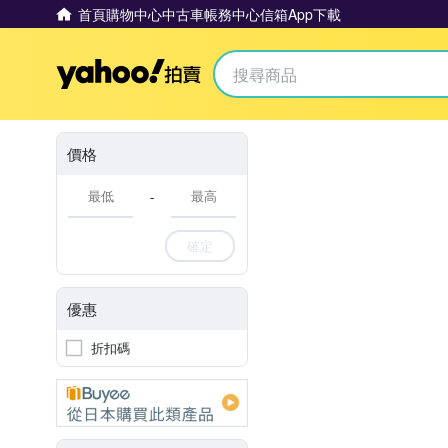
首頁
購物中心
中古車
帳務中心
信箱
App下載
Yahoo拍賣
價格
-
確定
優惠
折扣碼