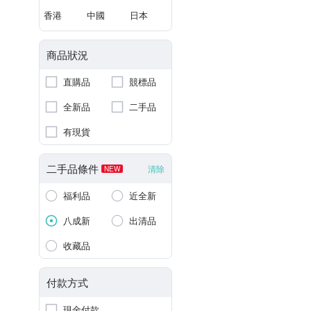
香港
中國
日本
商品狀況
直購品
競標品
全新品
二手品
有現貨
二手品條件
清除
NEW
福利品
近全新
八成新
出清品
收藏品
付款方式
現金付款