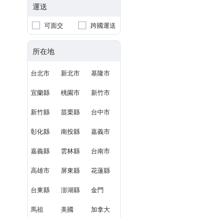
運送
可面交
跨國運送
所在地
台北市
新北市
基隆市
宜蘭縣
桃園市
新竹市
新竹縣
苗栗縣
台中市
彰化縣
南投縣
嘉義市
嘉義縣
雲林縣
台南市
高雄市
屏東縣
花蓮縣
台東縣
澎湖縣
金門
馬祖
美國
加拿大