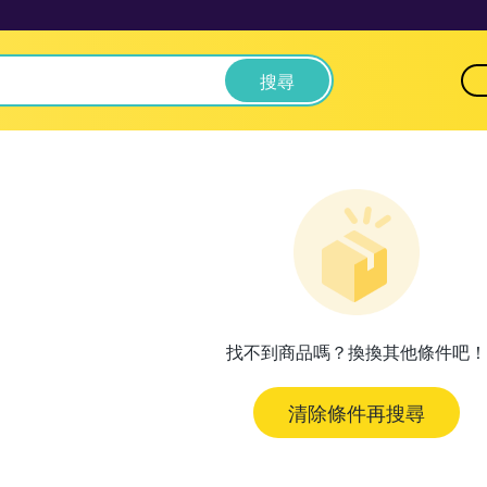
搜尋
找不到商品嗎？換換其他條件吧！
清除條件再搜尋