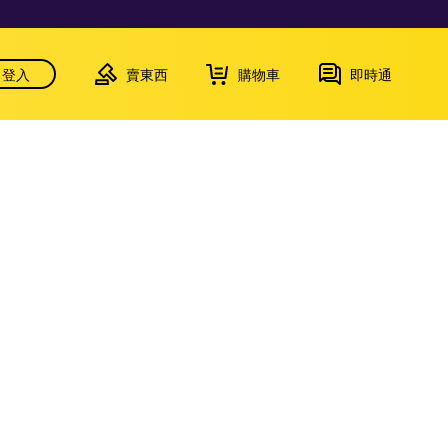
登入
賣東西
購物車
即時通