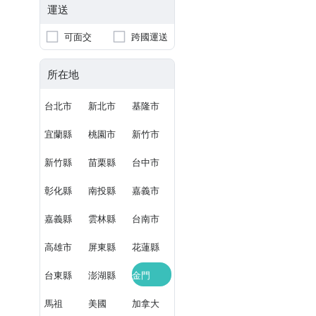
運送
可面交
跨國運送
所在地
台北市
新北市
基隆市
宜蘭縣
桃園市
新竹市
新竹縣
苗栗縣
台中市
彰化縣
南投縣
嘉義市
嘉義縣
雲林縣
台南市
高雄市
屏東縣
花蓮縣
台東縣
澎湖縣
金門
馬祖
美國
加拿大