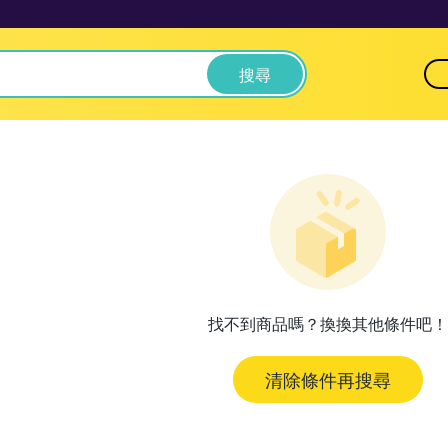
搜尋
找不到商品嗎？換換其他條件吧！
清除條件再搜尋