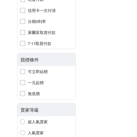
信用卡一次付清
分期0利率
萊爾富取貨付款
7-11取貨付款
競標條件
可立即結標
一元起標
無底價
賣家等級
超人氣賣家
人氣賣家