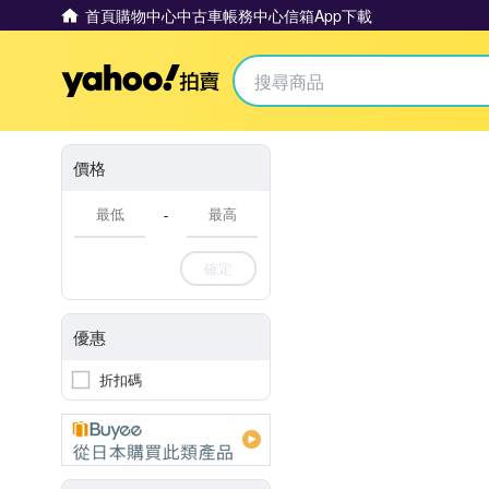
首頁
購物中心
中古車
帳務中心
信箱
App下載
Yahoo拍賣
價格
-
確定
優惠
折扣碼