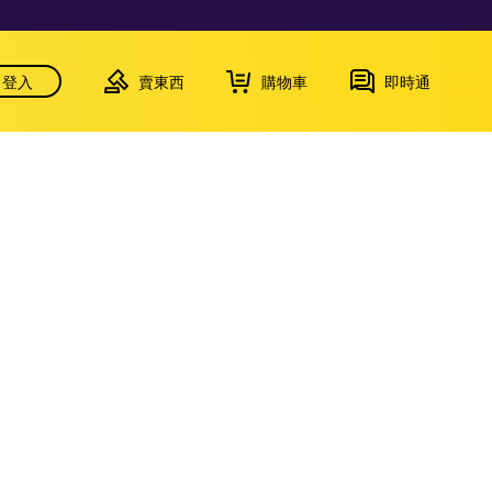
登入
賣東西
購物車
即時通