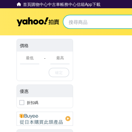
首頁
購物中心
中古車
帳務中心
信箱
App下載
Yahoo拍賣
價格
-
確定
優惠
折扣碼