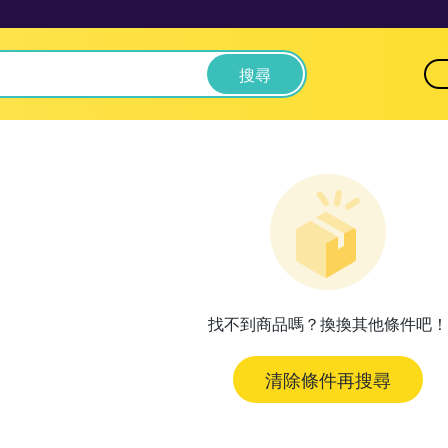
搜尋
找不到商品嗎？換換其他條件吧！
清除條件再搜尋