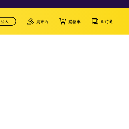
登入
賣東西
購物車
即時通