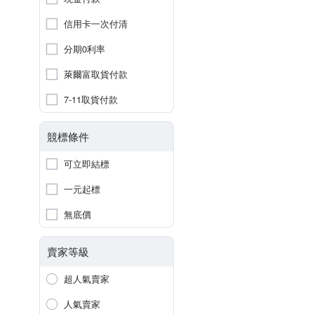
信用卡一次付清
分期0利率
萊爾富取貨付款
7-11取貨付款
競標條件
可立即結標
一元起標
無底價
賣家等級
超人氣賣家
人氣賣家