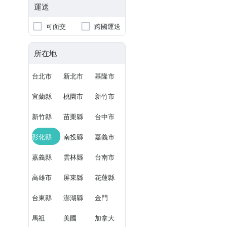
運送
可面交
跨國運送
所在地
台北市
新北市
基隆市
宜蘭縣
桃園市
新竹市
新竹縣
苗栗縣
台中市
彰化縣
南投縣
嘉義市
嘉義縣
雲林縣
台南市
高雄市
屏東縣
花蓮縣
台東縣
澎湖縣
金門
馬祖
美國
加拿大