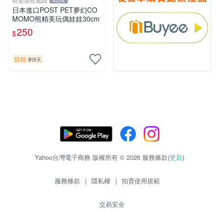
桃樂斯收藏鋪
4334
日本進口POST PET夢幻CO
MOMO熊精美玩偶娃娃30cm
250
$
競標
剩9天
Yahoo台灣電子商務 版權所有 © 2026 服務條款(
更新
)
服務條款
|
隱私權
|
拍賣使用規範
交易安全