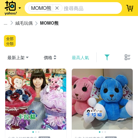
MOMO熊
登
絨毛玩偶
MOMO熊
全部
分類
最新上架
價格
最高人氣