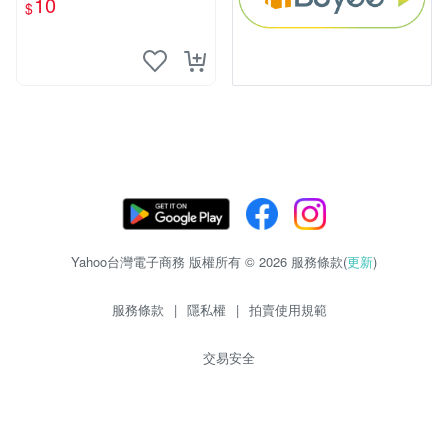
10
$
物玩具 1120929
Yahoo台灣電子商務 版權所有 © 2026 服務條款(
更新
)
服務條款
|
隱私權
|
拍賣使用規範
交易安全