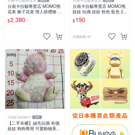
台南卡拉貓專賣店
台南卡拉貓專賣店
5902
5902
台南卡拉貓專賣店 MOMO熊
台南卡拉貓專賣店 MOMO熊
花束 猴子花束 情人節禮物 二
娃娃 玩偶 娃娃 粉色 藍色 2色
選一 可繡字 可今天寄明天到
分售
2,380
190
$
$
近期銷量1件
Y2067503817
167
【二手衣櫃】絨毛玩偶 布偶
娃娃 狗狗專用 可愛動物系列
耐咬耐磨玩具 玩偶 粉紅熊寵