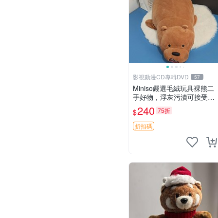
影視動漫CD專輯DVD
57
Miniso嚴選毛絨玩具裸熊二
手好物，浮灰污漬可接受。
請詳閱照片再下單，售出不
240
75折
$
退不換。全新品相收藏推
薦。 裸熊 毛絨玩具 收藏
折扣碼