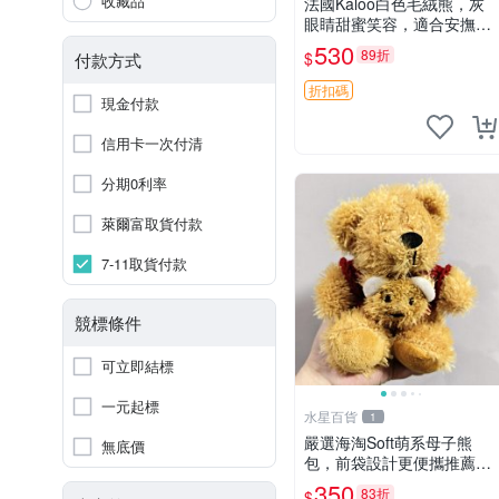
收藏品
法國Kaloo白色毛絨熊，灰
眼睛甜蜜笑容，適合安撫逗
趣可愛，柔軟面料手感佳。
530
89折
$
付款方式
14 白色安撫熊 毛絨玩具 寶
寶逗樂具
折扣碼
現金付款
信用卡一次付清
分期0利率
萊爾富取貨付款
7-11取貨付款
競標條件
可立即結標
一元起標
水星百貨
1
嚴選海淘Soft萌系母子熊
無底價
包，前袋設計更便攜推薦收
藏 母子熊 軟綿綿 包包
350
83折
$