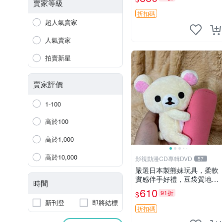
賣家等級
折扣碼
超人氣賣家
人氣賣家
拍賣新星
賣家評價
1-100
高於100
高於1,000
高於10,000
影視動漫CD專輯DVD
57
嚴選日本製熊妹玩具，柔軟
實感伴手好禮，豆袋質地手
時間
感佳，抱枕小熊 recom 推薦
610
91折
$
白色豆袋 玩具
新刊登
即將結標
折扣碼