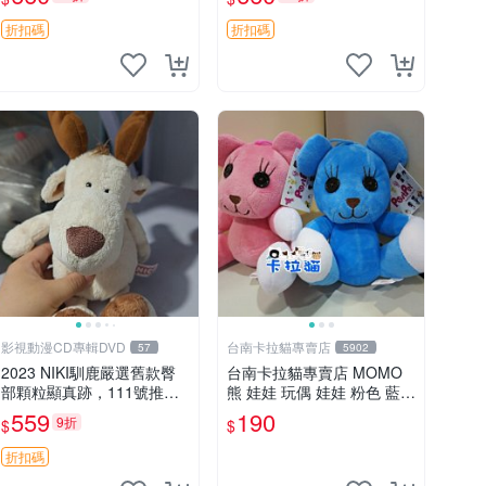
郵電熊 中古玩偶
吊牌收藏。藍鼻子小熊，值
得擁有 玩具 憶熊
折扣碼
折扣碼
影視動漫CD專輯DVD
台南卡拉貓專賣店
57
5902
2023 NIKI馴鹿嚴選舊款臀
台南卡拉貓專賣店 MOMO
部顆粒顯真跡，111號推薦
熊 娃娃 玩偶 娃娃 粉色 藍色
珍藏品 馴鹿 舊款 尾巴顆粒
2色分售
559
190
9折
$
$
折扣碼