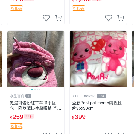
紀念 金屬搖鈴 新手媽咪推
加熱，適合各個年齡層，冷
薦 長頸鹿 抓rary 搖鈴
暖兩用享受抱抱樂趣，不容
折扣碼
折扣碼
錯過嚴選好物 溫暖 冷感
水星百貨
Y1711989293
1
883
嚴選可愛粉紅草莓熊手提
全新Post pet momo熊抱枕
包，附草莓掛件超吸睛 草莓
約35x30cm
熊手提包 草莓掛件 可愛port
259
399
77折
$
$
unese
折扣碼