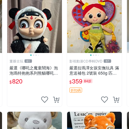
董爺古玩
影視動漫CD專輯DVD
61
57
嚴選《哪吒之魔童鬧海》泡
嚴選拉瑪澤女孩安撫玩具 滿
泡瑪特抱抱系列熊貓哪吒搪
意送補包 2號裝 650g 匹配
膠臉毛絨， STATE：如圖顯
嬰幼童舒壓好伴侶 女孩專用
820
359
84折
$
$
示 哪吒 毛絨公仔 泡泡瑪特
安心選擇 安撫玩偶 衝包 玩
具
折扣碼