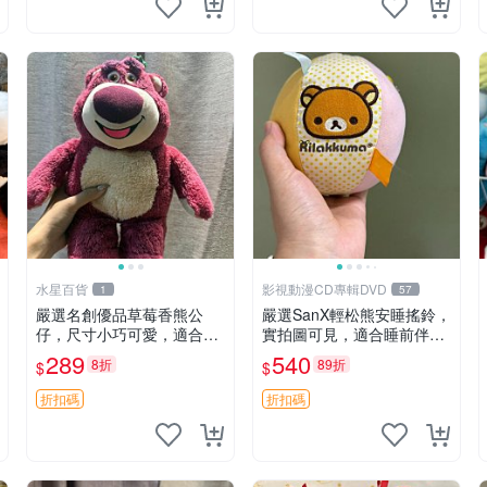
水星百貨
影視動漫CD專輯DVD
1
57
嚴選名創優品草莓香熊公
嚴選SanX輕松熊安睡搖鈴，
仔，尺寸小巧可愛，適合收
實拍圖可見，適合睡前伴
藏賞玩 30cm 玩具 公仔 草
侶， Picks安撫好物 0325
289
540
8折
89折
$
$
莓熊
懸吊 電腦
折扣碼
折扣碼