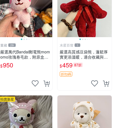
董藏
水星百貨
29
1
嚴選萬代Bandai郵電熊mom
嚴選高質感豆袋熊，蓬鬆厚
omo玫瑰卷毛款，附原盒與
實更添溫暖，適合收藏與休
吊牌，粉嫩可愛入手即柔軟
憩。前胸填充飽滿，背部亦
950
459
87折
$
$
～ 玫瑰卷毛 郵電熊 正品
具優雅設計。 豆袋熊 保暖
溫柔 蓬松
折扣碼
拍賣新星