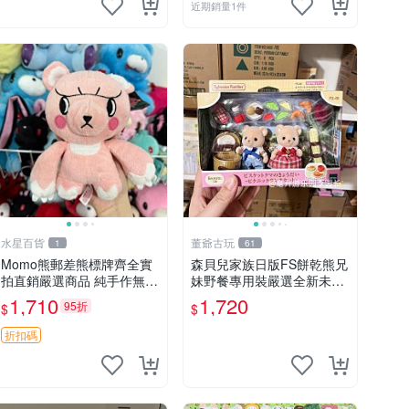
近期銷量1件
水星百貨
董爺古玩
1
61
Momo熊郵差熊標牌齊全實
森貝兒家族日版FS餅乾熊兄
拍直銷嚴選商品 純手作無修
妹野餐專用裝嚴選全新未開
圖可收藏 郵差熊 Momo熊
封，包含兩組大童款紙盒
1,710
1,720
95折
$
$
標牌 商品
裝，適合收藏與分享。 餅乾
熊兄妹、野餐、收藏
折扣碼