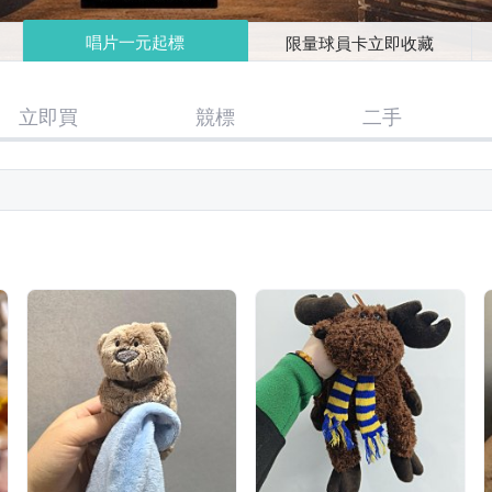
唱片一元起標
限量球員卡立即收藏
立即買
競標
二手