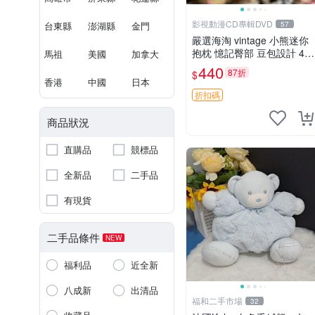
影視動漫CD專輯DVD
台東縣
澎湖縣
金門
57
嚴選海淘 vintage 小熊迷你
抱枕 憶記臀部 豆包設計 4c
馬祖
美國
加拿大
m 高 推薦收藏 迷你豆包小
440
87折
$
熊、高臀部、豆袋抱枕
香港
中國
日本
折扣碼
商品狀況
直購品
競標品
全新品
二手品
有現貨
二手品條件
NEW
福利品
近全新
八成新
出清品
福和二手市場
32