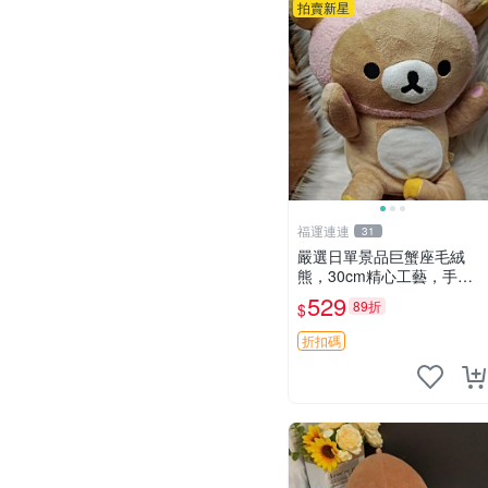
拍賣新星
福運連連
31
嚴選日單景品巨蟹座毛絨
熊，30cm精心工藝，手感
軟糯推薦收藏送人 巨蟹座
529
89折
$
毛絨玩具 精緻做工
折扣碼