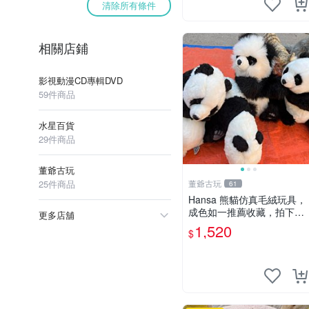
清除所有條件
相關店鋪
影視動漫CD專輯DVD
59件商品
水星百貨
29件商品
董爺古玩
25件商品
董爺古玩
61
Hansa 熊貓仿真毛絨玩具，
成色如一推薦收藏，拍下無
更多店舖
疑心 熊貓 毛絨玩具 收藏
1,520
$