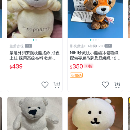
董爺古玩
影視動漫CD專輯DVD
61
57
嚴選外銷安撫枕熊搖鈴 成色
NIKI珍藏版小熊貓冰箱磁鐵
上佳 採用高級布料 軟綿適
配備專屬吊牌及豆綁繩 12c
合收藏 安心選購 安撫枕 熊
m 廢品嚴選 好評推薦 小熊
439
350
83折
$
$
玩具 搖鈴
貓冰箱貼 磁鐵掛件 冰箱飾
品
折扣碼