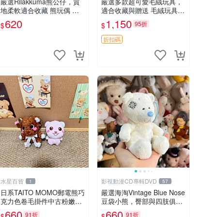
嚴選Rilakkuma熊公仔，質
嚴選多款超可愛毛絨玩具，
地柔軟適合收藏 熊玩偶 柔
適合收藏與贈送 毛絨玩具、
軟 公仔 收藏
抱枕、公仔
620
1,150
95折
$
$
折扣碼
水星百貨
影視動漫CD專輯DVD
1
57
日系TAITO MOMO郵電熊巧
嚴選海淘Vintage Blue Nose
克力色卷毛掛件中古粉嫩玩
豆袋小熊，臀部與四肢俱
偶微瑕推薦 postpet momo
全，坐高11公分，附原盒與
660
660
91折
91折
$
$