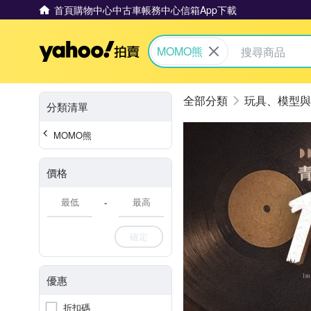
首頁
購物中心
中古車
帳務中心
信箱
App下載
Yahoo拍賣
MOMO熊
玩具、模型與
分類清單
MOMO熊
價格
-
確定
優惠
折扣碼