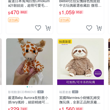
嚴選日本海淘白熊Omokum
Bieber比伯安撫綠色熊娃娃
a許願娃娃，超萌可愛毛絨
中古玩偶嚴選收藏款 微瑕輕
公仔推薦收藏 白熊 Omoku
度使用 Bieber綠熊娃娃 中
470
1,059
88折
95折
$
$
ma 毛絨玩具 偽裝娃娃 玩具
古玩偶 微瑕
擺飾
折扣碼
折扣碼
拍賣新星
影視動漫CD專輯DVD
福運連連
57
31
嚴選Baby Aurora長頸鹿小
英國Warmies小樹懶瓦姆安
抓rary搖鈴，細節精緻可聆
撫玩偶，全新正品附原廠吊
聽清脆鈴音 軟萌可愛 定制
牌與防塵袋，內藏薰衣草可
229
1,560
74折
95折
$
$