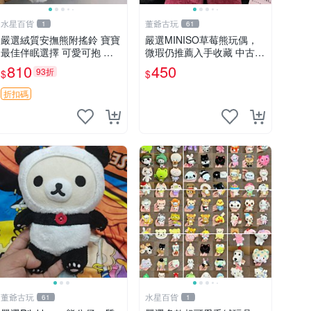
水星百貨
董爺古玩
1
61
嚴選絨質安撫熊附搖鈴 寶寶
嚴選MINISO草莓熊玩偶，
最佳伴眠選擇 可愛可抱 絨
微瑕仍推薦入手收藏 中古 M
毛玩具 安撫熊 嬰兒用
INISO 草莓熊 玩具 收藏
810
450
93折
$
$
折扣碼
董爺古玩
水星百貨
61
1