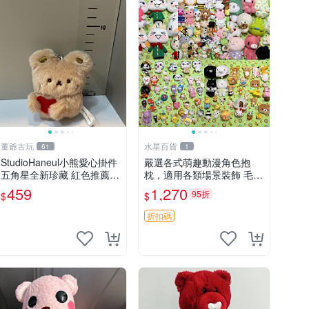
董爺古玩
水星百貨
61
1
StudioHaneul小熊愛心掛件
嚴選各式萌趣動漫角色抱
五角星全新珍藏 紅色推薦收
枕，適用各類場景裝飾 毛絨
藏 玩具掛飾 掛件 新品
玩具、卡通抱枕、趣味玩偶
459
1,270
95折
$
$
折扣碼