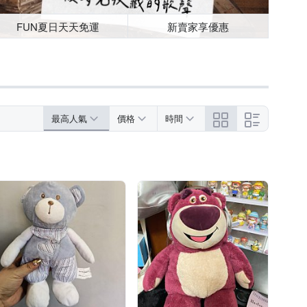
FUN夏日天天免運
新賣家享優惠
最高人氣
價格
時間