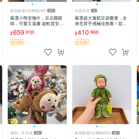
影視動漫CD專輯DVD
水星百貨
57
1
嚴選小熊安撫巾，豆豆圓眼
嚴選超大蓬鬆豆袋麋鹿，全
睛，可愛又溫馨 超軟質安撫
身毛茸手感極佳推薦！屁股
巾，豆豆設計，哄睡好幫手
與四肢填充均勻，適合收藏
659
410
91折
86折
$
$
約克豆豆眼安撫巾 數碼豆豆
與孩童共賞。 麋鹿 豆袋 毛
眼
茸玩具
折扣碼
折扣碼
福和二手市場
影視動漫CD專輯DVD
32
57