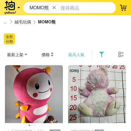
MOMO熊
登
絨毛玩偶
MOMO熊
全部
分類
最新上架
價格
最高人氣