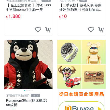
★金王記拍寶網 ★金王記
Y2067503817
1639
167
拍寶趣
【 金王記拍寶網 】(學4) C80
【二手衣櫃】絨毛玩偶 布偶
4 早期momo毛毛蟲一隻
娃娃 狗狗專用 可愛動物系列
耐咬耐磨玩具 玩偶 粉紅熊寵
1,880
10
$
$
物玩具 1120929
不議價不另拍圖片
1114
Kunamom30cm(櫃床橘袋）
95成新