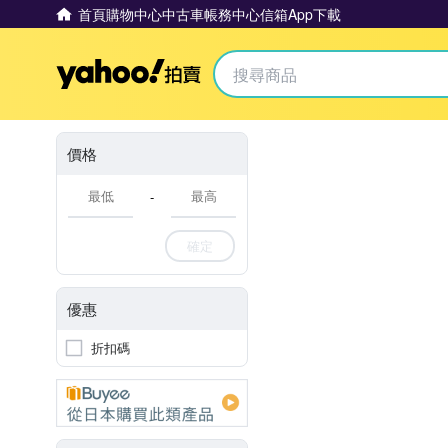
首頁
購物中心
中古車
帳務中心
信箱
App下載
Yahoo拍賣
價格
-
確定
優惠
折扣碼