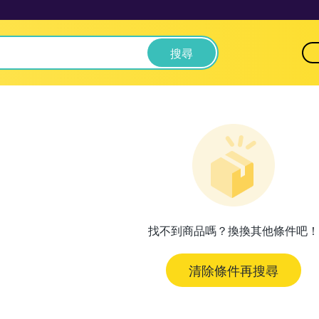
搜尋
找不到商品嗎？換換其他條件吧！
清除條件再搜尋