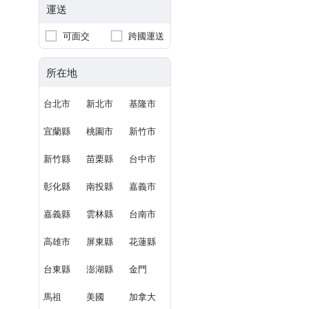
運送
可面交
跨國運送
所在地
台北市
新北市
基隆市
宜蘭縣
桃園市
新竹市
新竹縣
苗栗縣
台中市
彰化縣
南投縣
嘉義市
嘉義縣
雲林縣
台南市
高雄市
屏東縣
花蓮縣
台東縣
澎湖縣
金門
馬祖
美國
加拿大