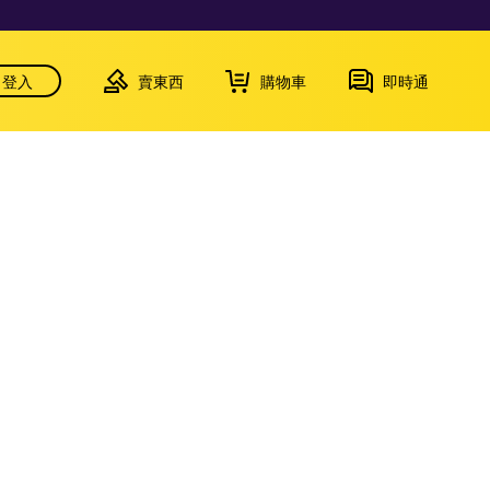
登入
賣東西
購物車
即時通