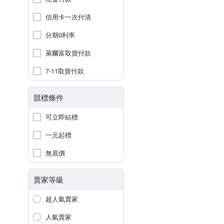
信用卡一次付清
分期0利率
萊爾富取貨付款
7-11取貨付款
競標條件
可立即結標
一元起標
無底價
賣家等級
超人氣賣家
人氣賣家