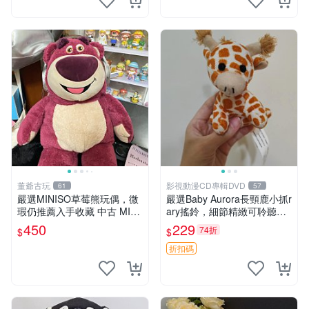
董爺古玩
影視動漫CD專輯DVD
61
57
嚴選MINISO草莓熊玩偶，微
嚴選Baby Aurora長頸鹿小抓r
瑕仍推薦入手收藏 中古 MINI
ary搖鈴，細節精緻可聆聽清
SO 草莓熊 玩具 收藏
脆鈴音 軟萌可愛 定制紀念 金
450
229
74折
$
$
屬搖鈴 新手媽咪推薦 長頸鹿
抓rary 搖鈴
折扣碼