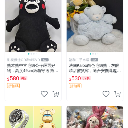
影視動漫CD專輯DVD
福和二手市場
57
32
熊本熊中古毛絨公仔嚴選好
法國Kaloo白色毛絨熊，灰眼
物，高度49cm紙箱寄送 熊本
睛甜蜜笑容，適合安撫逗趣可
熊 中古 毛絨公仔
愛，柔軟面料手感佳。14 白
580
530
9折
89折
$
$
色安撫熊 毛絨玩具 寶寶逗樂
具
折扣碼
折扣碼