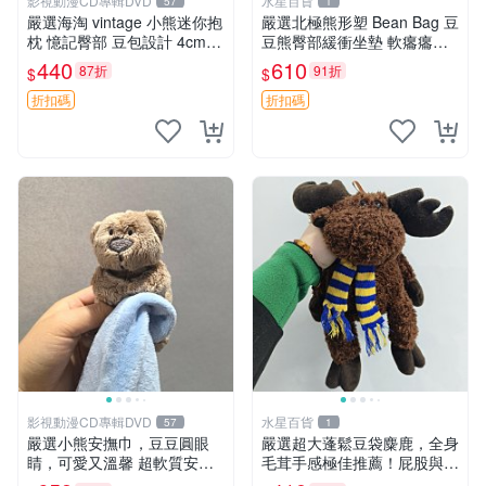
影視動漫CD專輯DVD
水星百貨
57
1
嚴選海淘 vintage 小熊迷你抱
嚴選北極熊形塑 Bean Bag 豆
枕 憶記臀部 豆包設計 4cm
豆熊臀部緩衝坐墊 軟癟癟舒
高 推薦收藏 迷你豆包小熊、
壓設計 保暖又實用 適合久坐
440
610
87折
91折
$
$
高臀部、豆袋抱枕
放松 推薦居家使用 RUSS系
列 豆豆熊屁屁坐墊 3D顆粒結
折扣碼
折扣碼
構
影視動漫CD專輯DVD
水星百貨
57
1
嚴選小熊安撫巾，豆豆圓眼
嚴選超大蓬鬆豆袋麋鹿，全身
睛，可愛又溫馨 超軟質安撫
毛茸手感極佳推薦！屁股與四
巾，豆豆設計，哄睡好幫手
肢填充均勻，適合收藏與孩童