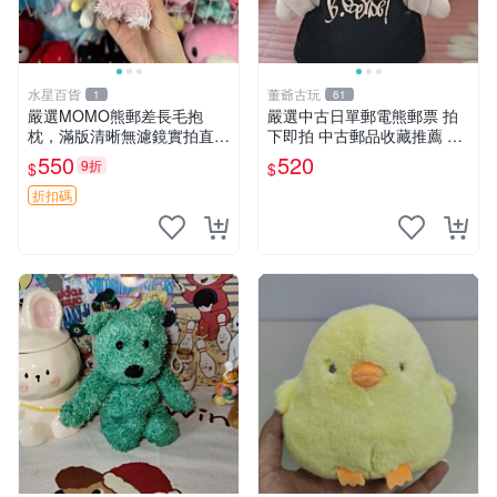
水星百貨
董爺古玩
1
61
嚴選MOMO熊郵差長毛抱
嚴選中古日單郵電熊郵票 拍
枕，滿版清晰無濾鏡實拍直
下即拍 中古郵品收藏推薦 郵
銷。每周新品到貨，不容錯
票 郵電熊 日本
550
520
9折
$
$
過！ 郵差熊 長毛 抱枕
折扣碼