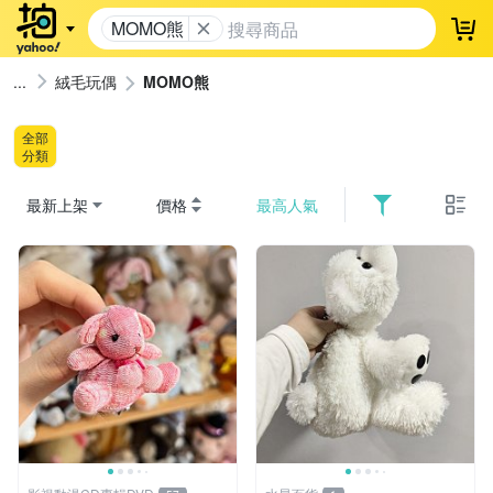
MOMO熊
登
絨毛玩偶
MOMO熊
全部
分類
最新上架
價格
最高人氣