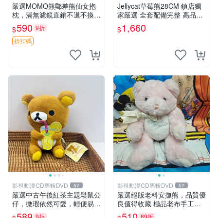
嚴選MOMO熊郵差熊仙女抱
Jellycat草莓熊28CM 鎮店獨
枕，滿無濾鏡直銷不退不換
家嚴選 全套配備完整 高品質
經典造型可愛必備 紅薯啵啵
收藏好物 紋章 玩具熊 定制熊
590
1,660
9折
$
$
間抱枕 抱枕 時尚
折扣碼
影視動漫CD專輯DVD
影視動漫CD專輯DVD
57
57
嚴選中古午後紅茶主題鬆鼠公
嚴選絕版老料安撫熊，品質優
仔，微瑕依然可愛，輕便易運
良值得收藏 極品老布手工安
送 二手收藏推薦 工廠直營 快
撫搖鈴玩具，適合哄睡寶貝
589
510
9折
89折