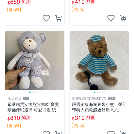
659
410
91折
86折
$
$
約克豆豆眼安撫巾 數碼豆豆
共賞。 麋鹿 豆袋 毛茸玩具
眼
折扣碼
折扣碼
水星百貨
影視動漫CD專輯DVD
1
57
嚴選絨質安撫熊附搖鈴 寶寶
嚴選絕版海淘豆袋小熊，臀部
最佳伴眠選擇 可愛可抱 絨毛
帶特大顆粒超級舒壓 毛毛摸
玩具 安撫熊 嬰兒用
起來格外順滑適合收藏 100%
810
310
93折
81折
$
$
棉質 豆袋枕 豆袋、抱枕、小
熊
折扣碼
折扣碼