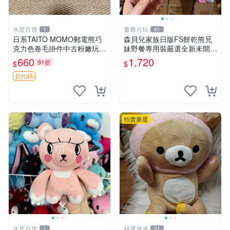
水星百貨
董爺古玩
1
61
日系TAITO MOMO郵電熊巧
森貝兒家族日版FS餅乾熊兄
克力色卷毛掛件中古粉嫩玩偶
妹野餐專用裝嚴選全新未開
微瑕推薦 postpet momo 郵
封，包含兩組大童款紙盒裝，
660
1,720
91折
$
$
電熊 中古玩偶
適合收藏與分享。 餅乾熊兄
妹、野餐、收藏
折扣碼
拍賣新星
水星百貨
福運連連
1
31