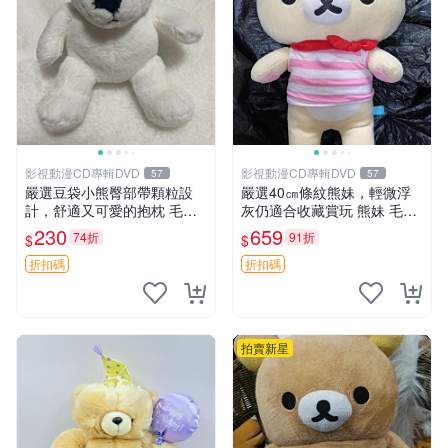
影視動漫CD專輯DVD
影視動漫CD專輯DVD
57
57
嚴選豆袋小熊臀部帶顆粒設
嚴選40㎝條紋熊妹，輕微浮
計，舒適又可愛的抱枕 毛絨
灰仍適合收藏賞玩 熊妹 毛絨
抱枕、臀部按摩、坐墊
玩具 浮雕熊
230
659
74折
91折
$
$
折扣碼
折扣碼
拍賣新星