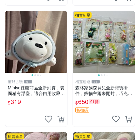
拍賣新星
董爺古玩
福運連連
61
31
Miniso裸熊商品全新到貨，表
森林家族森貝兒全新寶寶掛
面稍有浮塵，適合自用收藏嚴
件，熊貓主題未開封，巧克力
選款。 裸熊 商品 裸熊玩偶
兔牛奶兔郁金香兔貓吉娃娃嚴
319
650
91折
$
$
選，適合收藏 熊貓 森林 寶寶
折扣碼
拍賣新星
拍賣新星