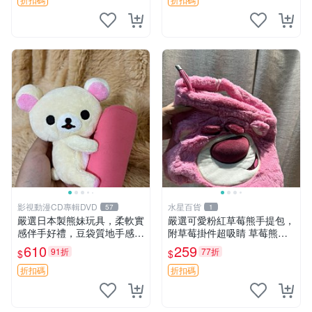
影視動漫CD專輯DVD
水星百貨
57
1
嚴選日本製熊妹玩具，柔軟實
嚴選可愛粉紅草莓熊手提包，
感伴手好禮，豆袋質地手感
附草莓掛件超吸睛 草莓熊手
佳，抱枕小熊 recom 推薦 白
提包 草莓掛件 可愛portunes
610
259
91折
77折
$
$
色豆袋 玩具
e
折扣碼
折扣碼