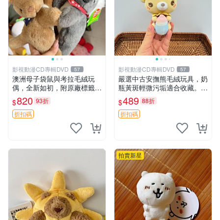
影視動漫CD專輯DVD
影視動漫CD專輯DVD
57
57
澳洲母子袋鼠與考拉毛絨玩
嚴選中古安撫熊毛絨玩具，奶
偶，全新如初，附原廠標籤，
瓶黃斑輕微污垢適合收藏。默
手感極軟，適合贈送親朋好
認兩日發貨，全國快遞隨機派
820
489
93折
88折
$
$
友。袋鼠與考拉正版，精緻尺
送。 成色如圖可放心購買，
寸，適合作為收藏或家飾擺
輕微瑕疵和臟污不影響使用。
折扣碼
折扣碼
設，增添暖意。 母子、袋
安撫熊 中古玩偶 毛
鼠、
拍賣新星