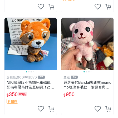
影視動漫CD專輯DVD
董藏
57
29
NIKI珍藏版小熊貓冰箱磁鐵
嚴選萬代Bandai郵電熊momo
配備專屬吊牌及豆綁繩 12cm
mo玫瑰卷毛款，附原盒與吊
廢品嚴選 好評推薦 小熊貓冰
牌，粉嫩可愛入手即柔軟～
350
950
83折
$
$
箱貼 磁鐵掛件 冰箱飾品
玫瑰卷毛 郵電熊 正品
折扣碼