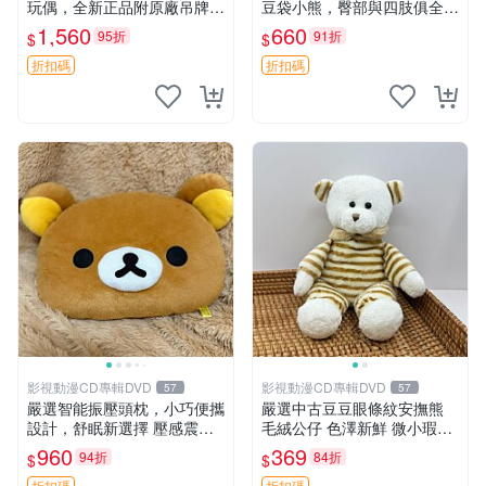
玩偶，全新正品附原廠吊牌與
豆袋小熊，臀部與四肢俱全，
防塵袋，內藏薰衣草可加熱，
坐高11公分，附原盒與吊牌
1,560
660
95折
91折
$
$
適合各個年齡層，冷暖兩用享
收藏。藍鼻子小熊，值得擁有
受抱抱樂趣，不容錯過嚴選好
玩具 憶熊
折扣碼
折扣碼
物 溫暖 冷感
影視動漫CD專輯DVD
影視動漫CD專輯DVD
57
57
嚴選智能振壓頭枕，小巧便攜
嚴選中古豆豆眼條紋安撫熊
設計，舒眠新選擇 壓感震動
毛絨公仔 色澤新鮮 微小瑕疵
頭枕 確切尺寸 小巧便攜
可收藏 中古 安撫熊 條紋公仔
960
369
94折
84折
$
$
折扣碼
折扣碼