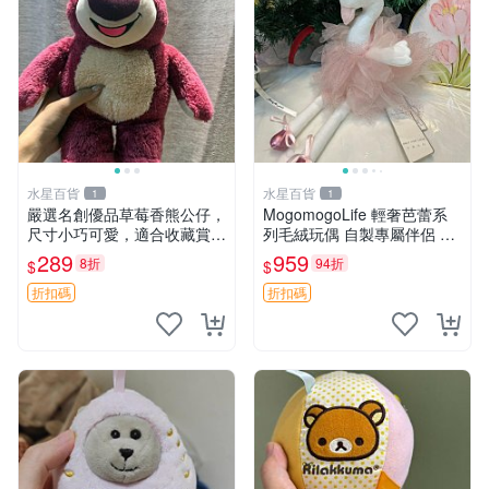
水星百貨
水星百貨
1
1
嚴選名創優品草莓香熊公仔，
MogomogoLife 輕奢芭蕾系
尺寸小巧可愛，適合收藏賞玩
列毛絨玩偶 自製專屬伴侶 帶
30cm 玩具 公仔 草莓熊
標牌全新成色 芭蕾系列 毛絨
289
959
8折
94折
$
$
玩偶 安撫玩具 新款上架
折扣碼
折扣碼