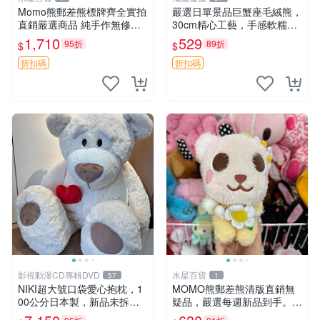
Momo熊郵差熊標牌齊全實拍
嚴選日單景品巨蟹座毛絨熊，
直銷嚴選商品 純手作無修圖
30cm精心工藝，手感軟糯推
可收藏 郵差熊 Momo熊 標牌
薦收藏送人 巨蟹座 毛絨玩具
1,710
529
95折
89折
$
$
商品
精緻做工
折扣碼
折扣碼
影視動漫CD專輯DVD
水星百貨
57
1
NIKI超大號口袋愛心抱枕，1
MOMO熊郵差熊清版直銷無
00公分日本製，新品未拆封
疑品，嚴選每週新品到手。紅
胖嘟嘟收藏推薦 愛心抱枕 日
薯啵啵鮮果間 郵差熊 清版 紅