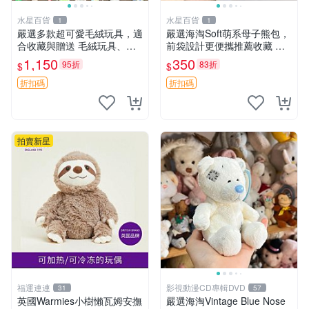
水星百貨
水星百貨
1
1
嚴選多款超可愛毛絨玩具，適
嚴選海淘Soft萌系母子熊包，
合收藏與贈送 毛絨玩具、抱
前袋設計更便攜推薦收藏 母
枕、公仔
子熊 軟綿綿 包包
1,150
350
95折
83折
$
$
折扣碼
折扣碼
拍賣新星
福運連連
影視動漫CD專輯DVD
31
57
英國Warmies小樹懶瓦姆安撫
嚴選海淘Vintage Blue Nose