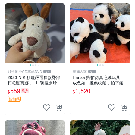
影視動漫CD專輯DVD
董爺古玩
57
61
2023 NIKI馴鹿嚴選舊款臀部
Hansa 熊貓仿真毛絨玩具，
顆粒顯真跡，111號推薦珍藏
成色如一推薦收藏，拍下無疑
品 馴鹿 舊款 尾巴顆粒
心 熊貓 毛絨玩具 收藏
559
1,520
9折
$
$
折扣碼