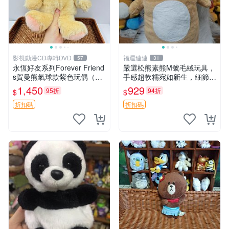
影視動漫CD專輯DVD
福運連連
57
31
永恆好友系列Forever Friend
嚴選松熊素熊M號毛絨玩具，
s賀曼熊氣球款紫色玩偶（鼻
手感超軟糯宛如新生，細節精
子稍有磨損） 中古玩具 氣球
緻完美無瑕，推薦送禮或珍
1,450
929
95折
94折
$
$
熊 玩偶
藏，中古狀態保養得宜。 松
熊 素熊 毛絨doll
折扣碼
折扣碼