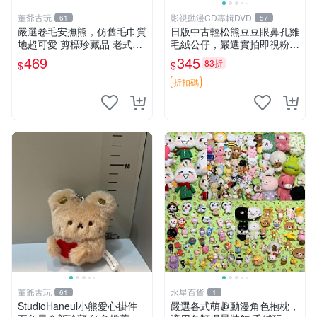
董爺古玩
影視動漫CD專輯DVD
61
57
嚴選卷毛安撫熊，仿舊毛巾質
日版中古輕松熊豆豆眼鼻孔雞
地超可愛 剪標珍藏品 老式毛
毛絨公仔，嚴選實拍即視粉絲
巾質地 安撫熊 款式
必買 公仔紙箱氣泡膜精心包
469
345
83折
$
$
裝快速發貨 輕松熊 公仔 雞毛
絨
折扣碼
董爺古玩
水星百貨
61
1
StudioHaneul小熊愛心掛件
嚴選各式萌趣動漫角色抱枕，