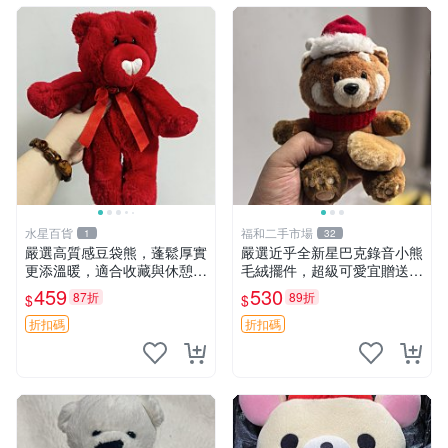
水星百貨
福和二手市場
1
32
嚴選高質感豆袋熊，蓬鬆厚實
嚴選近乎全新星巴克錄音小熊
更添溫暖，適合收藏與休憩。
毛絨擺件，超級可愛宜贈送掛
前胸填充飽滿，背部亦具優雅
飾 錄音小熊 毛絨擺件 贈品
459
530
87折
89折
$
$
設計。 豆袋熊 保暖 溫柔 蓬
松
折扣碼
折扣碼