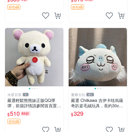
$
$
遞到府 中古 玩偶 公仔
超柔老料搖鈴熊，專為孩子設
計的安心伴護 推薦絕版老布
折扣碼
折扣碼
製工藝搖鈴熊，可當作童
水星百貨
董爺古玩
1
61
嚴選輕鬆熊熊妹正版QQ彈
嚴選 Chiikawa 吉伊卡哇烏薩
彈，前袋詳情請參閱首頁置頂
奇趴姿毛絨玩具，長約30c
說明適合收藏 QQ彈彈 正版
m，質地超軟適合收藏 烏薩
510
329
89折
$
$
熊熊妹
奇 Chiikawa 毛絨 超軟
折扣碼