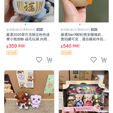
影視動漫CD專輯DVD
影視動漫CD專輯DVD
57
57
嚴選2020星巴克限定粉色達
嚴選SanX輕松熊安睡搖鈴，
摩小熊掛飾 絨毛玩偶 內裡小
實拍圖可見，適合睡前伴侶，
熊 可愛 御用伴侶 默認微暇
Picks安撫好物 0325 懸吊 電
359
540
84折
89折
$
$
售後自理 小熊掛飾 星巴克 限
腦
量版
折扣碼
折扣碼