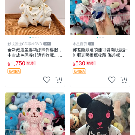
影視動漫CD專輯DVD
水星百貨
57
1
全新嚴選坐姿莉娜熊伴嬰服，
郵差熊嚴選萌趣可愛滿版設計
中古成色保養佳適宜收藏。無
無瑕真照推薦收藏 郵差熊 熊
盒子但品質完好，快速出貨。
抱枕 紅薯啵啵間
1,750
530
95折
89折
$
$
建議入手！ 中古 玩偶 滬漫
折扣碼
折扣碼