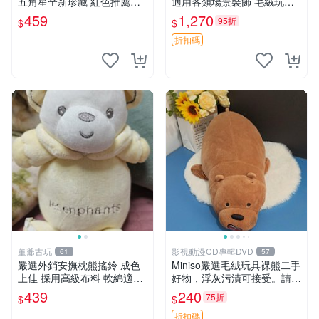
五角星全新珍藏 紅色推薦收
適用各類場景裝飾 毛絨玩
藏 玩具掛飾 掛件 新品
具、卡通抱枕、趣味玩偶
459
1,270
95折
$
$
折扣碼
董爺古玩
影視動漫CD專輯DVD
61
57
嚴選外銷安撫枕熊搖鈴 成色
Miniso嚴選毛絨玩具裸熊二手
上佳 採用高級布料 軟綿適合
好物，浮灰污漬可接受。請詳
收藏 安心選購 安撫枕 熊玩具
閱照片再下單，售出不退不
439
240
75折
$
$
搖鈴
換。全新品相收藏推薦。 裸
熊 毛絨玩具 收藏
折扣碼