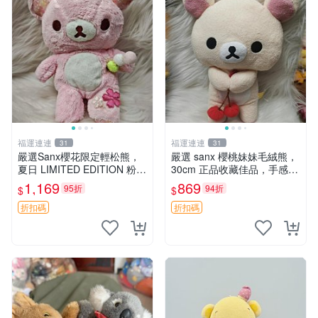
福運連連
福運連連
31
31
嚴選Sanx櫻花限定輕松熊，
嚴選 sanx 櫻桃妹妹毛絨熊，
夏日 LIMITED EDITION 粉色
30cm 正品收藏佳品，手感極
毛絨熊，背有拉鏈設計，肚內
軟，適合贈送與收藏 櫻桃妹
1,169
869
95折
94折
$
$
填充豆袋，精致工藝呈現，狀
妹、sanx、毛絨熊
態如新，適合收藏與送人 櫻
折扣碼
折扣碼
花、