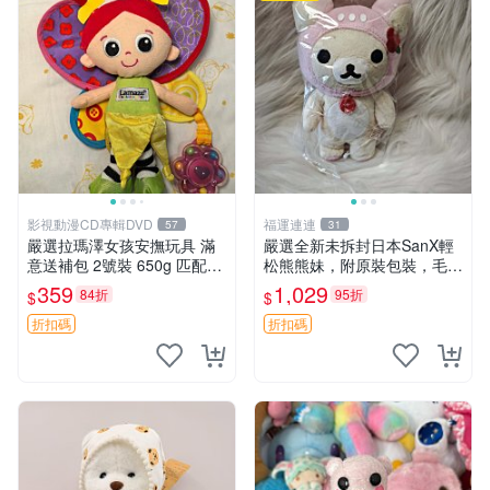
影視動漫CD專輯DVD
福運連連
57
31
嚴選拉瑪澤女孩安撫玩具 滿
嚴選全新未拆封日本SanX輕
意送補包 2號裝 650g 匹配嬰
松熊熊妹，附原裝包裝，毛絨
幼童舒壓好伴侶 女孩專用 安
質地極佳，細膩可愛，推薦收
359
1,029
84折
95折
$
$
心選擇 安撫玩偶 衝包 玩具
藏兼送禮，適合女性好友或家
人，限量釋出。鬆熊、熊玩
折扣碼
折扣碼
偶、收藏品