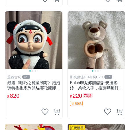
董爺古玩
影視動漫CD專輯DVD
61
57
嚴選《哪吒之魔童鬧海》泡泡
Kaichi凱馳萌熊設計安撫搖
瑪特抱抱系列熊貓哪吒搪膠臉
鈴，柔軟入手，推薦哄睡好選
毛絨， STATE：如圖顯示 哪
擇 熊公仔 安撫玩具 喂食環
820
220
73折
$
$
吒 毛絨公仔 泡泡瑪特
折扣碼
拍賣新星