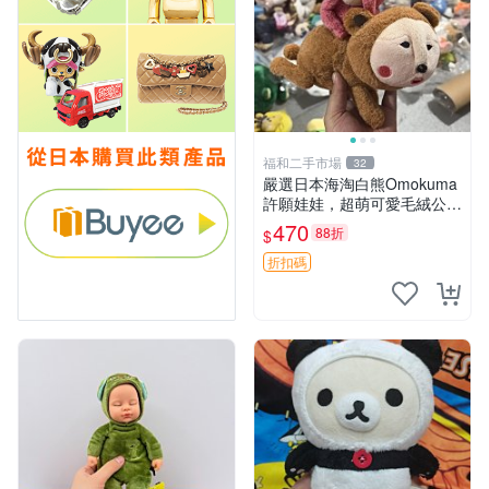
福和二手市場
32
嚴選日本海淘白熊Omokuma
許願娃娃，超萌可愛毛絨公仔
推薦收藏 白熊 Omokuma 毛
470
88折
$
絨玩具 偽裝娃娃 玩具擺飾
折扣碼