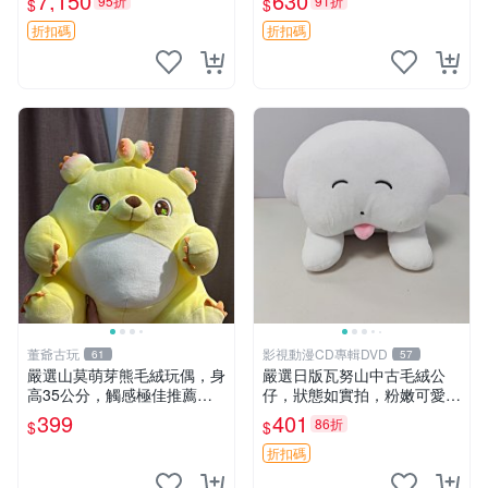
7,150
630
95折
91折
$
$
本 抱枕
薯啵啵間
折扣碼
折扣碼
董爺古玩
影視動漫CD專輯DVD
61
57
嚴選山莫萌芽熊毛絨玩偶，身
嚴選日版瓦努山中古毛絨公
高35公分，觸感極佳推薦收
仔，狀態如實拍，粉嫩可愛粉
藏 萌芽熊 毛絨玩偶 串珠玩偶
絲必備。中古珍藏保管精細，
399
401
86折
$
$
紙箱氣泡膜包裝妥帖送達。
中古玩偶 玩具 毛絨公仔
折扣碼