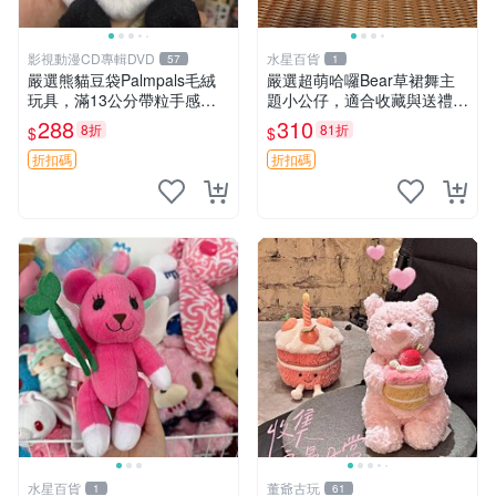
影視動漫CD專輯DVD
水星百貨
57
1
嚴選熊貓豆袋Palmpals毛絨
嚴選超萌哈囉Bear草裙舞主
玩具，滿13公分帶粒手感極
題小公仔，適合收藏與送禮 1
佳，電影主題周邊推薦 熊貓
00 克 哈囉Bear 草裙舞
288
310
8折
81折
$
$
Palmpals 毛絨玩具 豆袋 劇場
版周邊
折扣碼
折扣碼
水星百貨
董爺古玩
1
61