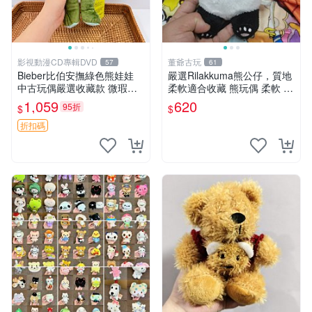
影視動漫CD專輯DVD
董爺古玩
57
61
Bieber比伯安撫綠色熊娃娃
嚴選Rilakkuma熊公仔，質地
中古玩偶嚴選收藏款 微瑕輕
柔軟適合收藏 熊玩偶 柔軟 公
度使用 Bieber綠熊娃娃 中古
仔 收藏
1,059
620
95折
$
$
玩偶 微瑕
折扣碼