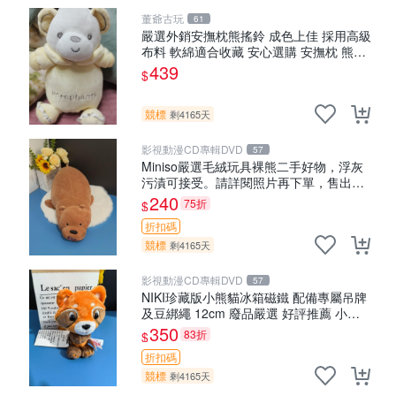
董爺古玩
61
嚴選外銷安撫枕熊搖鈴 成色上佳 採用高級
布料 軟綿適合收藏 安心選購 安撫枕 熊玩
具 搖鈴
439
$
競標
剩4165天
影視動漫CD專輯DVD
57
Miniso嚴選毛絨玩具裸熊二手好物，浮灰
污漬可接受。請詳閱照片再下單，售出不
退不換。全新品相收藏推薦。 裸熊 毛絨玩
240
75折
$
具 收藏
折扣碼
競標
剩4165天
影視動漫CD專輯DVD
57
NIKI珍藏版小熊貓冰箱磁鐵 配備專屬吊牌
及豆綁繩 12cm 廢品嚴選 好評推薦 小熊
貓冰箱貼 磁鐵掛件 冰箱飾品
350
83折
$
折扣碼
競標
剩4165天