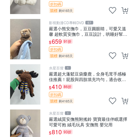
折扣碼
競標
剩4165天
影視動漫CD專輯DVD
57
嚴選小熊安撫巾，豆豆圓眼睛，可愛又溫
馨 超軟質安撫巾，豆豆設計，哄睡好幫手
約克豆豆眼安撫巾 數碼豆豆眼
659
91折
$
折扣碼
競標
剩4165天
水星百貨
1
嚴選超大蓬鬆豆袋麋鹿，全身毛茸手感極
佳推薦！屁股與四肢填充均勻，適合收藏
與孩童共賞。 麋鹿 豆袋 毛茸玩具
410
86折
$
折扣碼
競標
剩4165天
水星百貨
1
嚴選絨質安撫熊附搖鈴 寶寶最佳伴眠選擇
可愛可抱 絨毛玩具 安撫熊 嬰兒用
810
93折
$