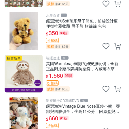
競標
剩4165天
水星百貨
1
嚴選海淘Soft萌系母子熊包，前袋設計更
便攜推薦收藏 母子熊 軟綿綿 包包
350
83折
$
折扣碼
競標
剩4165天
福運連連
拍賣新星
30
英國Warmies小樹懶瓦姆安撫玩偶，全新
正品附原廠吊牌與防塵袋，內藏薰衣草可
加熱，適合各個年齡層，冷暖兩用享受抱
1,560
95折
$
抱樂趣，不容錯過嚴選好物 溫暖 冷感
折扣碼
競標
剩4165天
影視動漫CD專輯DVD
57
嚴選海淘Vintage Blue Nose豆袋小熊，臀
部與四肢俱全，坐高11公分，附原盒與吊
牌收藏。藍鼻子小熊，值得擁有 玩具 憶熊
660
91折
$
折扣碼