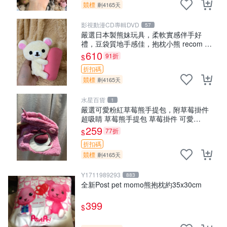
競標
剩4165天
影視動漫CD專輯DVD
57
嚴選日本製熊妹玩具，柔軟實感伴手好
禮，豆袋質地手感佳，抱枕小熊 recom 推
薦 白色豆袋 玩具
610
91折
$
折扣碼
競標
剩4165天
水星百貨
1
嚴選可愛粉紅草莓熊手提包，附草莓掛件
超吸睛 草莓熊手提包 草莓掛件 可愛
portunese
259
77折
$
折扣碼
競標
剩4165天
Y1711989293
883
全新Post pet momo熊抱枕約35x30cm
399
$