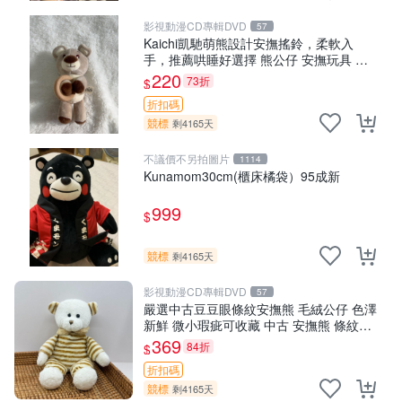
影視動漫CD專輯DVD
57
Kaichi凱馳萌熊設計安撫搖鈴，柔軟入
手，推薦哄睡好選擇 熊公仔 安撫玩具 喂
食環
220
73折
$
折扣碼
競標
剩4165天
不議價不另拍圖片
1114
Kunamom30cm(櫃床橘袋）95成新
999
$
競標
剩4165天
影視動漫CD專輯DVD
57
嚴選中古豆豆眼條紋安撫熊 毛絨公仔 色澤
新鮮 微小瑕疵可收藏 中古 安撫熊 條紋公
仔
369
84折
$
折扣碼
競標
剩4165天