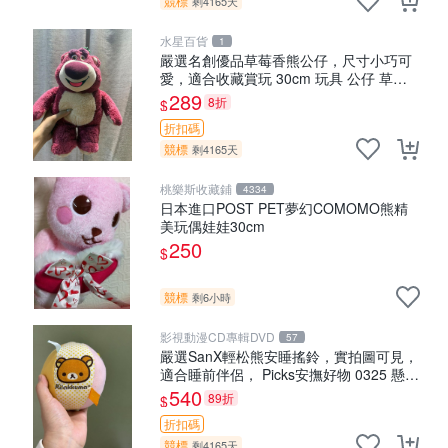
競標
剩4165天
水星百貨
1
嚴選名創優品草莓香熊公仔，尺寸小巧可
愛，適合收藏賞玩 30cm 玩具 公仔 草莓
熊
289
8折
$
折扣碼
競標
剩4165天
桃樂斯收藏鋪
4334
日本進口POST PET夢幻COMOMO熊精
美玩偶娃娃30cm
250
$
競標
剩6小時
影視動漫CD專輯DVD
57
嚴選SanX輕松熊安睡搖鈴，實拍圖可見，
適合睡前伴侶， Picks安撫好物 0325 懸吊
電腦
540
89折
$
折扣碼
競標
剩4165天