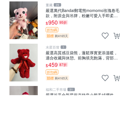
董藏
29
嚴選萬代Bandai郵電熊momomo玫瑰卷毛
款，附原盒與吊牌，粉嫩可愛入手即柔軟
～ 玫瑰卷毛 郵電熊 正品
950
95折
$
折扣碼
競標
剩4165天
水星百貨
1
嚴選高質感豆袋熊，蓬鬆厚實更添溫暖，
適合收藏與休憩。前胸填充飽滿，背部亦
具優雅設計。 豆袋熊 保暖 溫柔 蓬松
459
87折
$
折扣碼
競標
剩4165天
福和二手市場
31
嚴選近乎全新星巴克錄音小熊毛絨擺件，
超級可愛宜贈送掛飾 錄音小熊 毛絨擺件
贈品
530
89折
$
折扣碼
競標
剩4165天