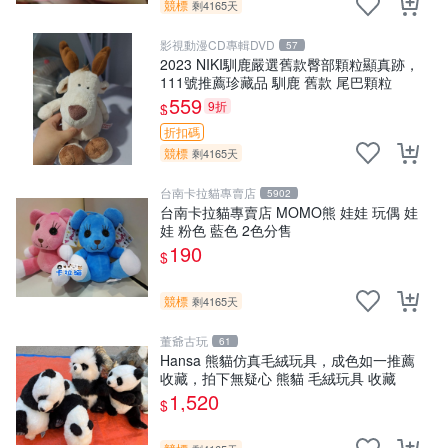
競標
剩4165天
影視動漫CD專輯DVD
57
2023 NIKI馴鹿嚴選舊款臀部顆粒顯真跡，
111號推薦珍藏品 馴鹿 舊款 尾巴顆粒
559
9折
$
折扣碼
競標
剩4165天
台南卡拉貓專賣店
5902
台南卡拉貓專賣店 MOMO熊 娃娃 玩偶 娃
娃 粉色 藍色 2色分售
190
$
競標
剩4165天
董爺古玩
61
Hansa 熊貓仿真毛絨玩具，成色如一推薦
收藏，拍下無疑心 熊貓 毛絨玩具 收藏
1,520
$