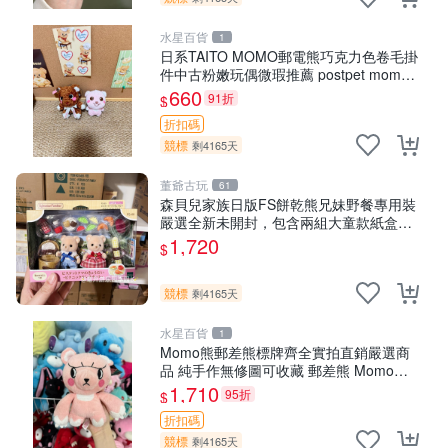
水星百貨
1
日系TAITO MOMO郵電熊巧克力色卷毛掛
件中古粉嫩玩偶微瑕推薦 postpet momo
郵電熊 中古玩偶
660
91折
$
折扣碼
競標
剩4165天
董爺古玩
61
森貝兒家族日版FS餅乾熊兄妹野餐專用裝
嚴選全新未開封，包含兩組大童款紙盒
裝，適合收藏與分享。 餅乾熊兄妹、野
1,720
$
餐、收藏
競標
剩4165天
水星百貨
1
Momo熊郵差熊標牌齊全實拍直銷嚴選商
品 純手作無修圖可收藏 郵差熊 Momo熊
標牌 商品
1,710
95折
$
折扣碼
競標
剩4165天