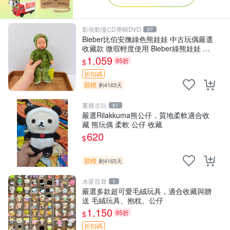
影視動漫CD專輯DVD
57
Bieber比伯安撫綠色熊娃娃 中古玩偶嚴選
收藏款 微瑕輕度使用 Bieber綠熊娃娃 中
古玩偶 微瑕
1,059
95折
$
折扣碼
競標
剩4165天
董爺古玩
61
嚴選Rilakkuma熊公仔，質地柔軟適合收
藏 熊玩偶 柔軟 公仔 收藏
620
$
競標
剩4165天
水星百貨
1
嚴選多款超可愛毛絨玩具，適合收藏與贈
送 毛絨玩具、抱枕、公仔
1,150
95折
$
折扣碼