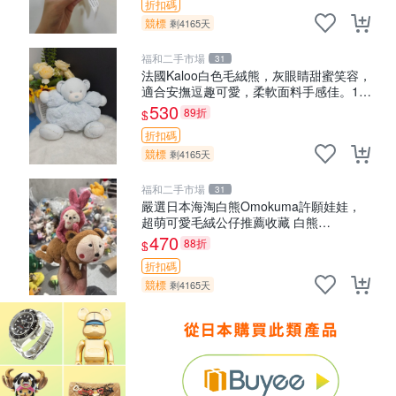
折扣碼
競標
剩4165天
福和二手市場
31
法國Kaloo白色毛絨熊，灰眼睛甜蜜笑容，
適合安撫逗趣可愛，柔軟面料手感佳。14
白色安撫熊 毛絨玩具 寶寶逗樂具
530
89折
$
折扣碼
競標
剩4165天
福和二手市場
31
嚴選日本海淘白熊Omokuma許願娃娃，
超萌可愛毛絨公仔推薦收藏 白熊
Omokuma 毛絨玩具 偽裝娃娃 玩具擺飾
470
88折
$
折扣碼
競標
剩4165天