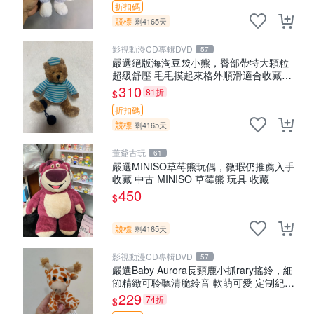
折扣碼
競標
剩4165天
影視動漫CD專輯DVD
57
嚴選絕版海淘豆袋小熊，臀部帶特大顆粒
超級舒壓 毛毛摸起來格外順滑適合收藏
100%棉質 豆袋枕 豆袋、抱枕、小熊
310
81折
$
折扣碼
競標
剩4165天
董爺古玩
61
嚴選MINISO草莓熊玩偶，微瑕仍推薦入手
收藏 中古 MINISO 草莓熊 玩具 收藏
450
$
競標
剩4165天
影視動漫CD專輯DVD
57
嚴選Baby Aurora長頸鹿小抓rary搖鈴，細
節精緻可聆聽清脆鈴音 軟萌可愛 定制紀念
金屬搖鈴 新手媽咪推薦 長頸鹿 抓rary 搖
229
74折
$
鈴