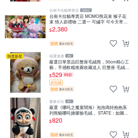
台南卡拉貓專賣店
5902
台南卡拉貓專賣店 MOMO熊花束 猴子花
束 情人節禮物 二選一 可繡字 可今天寄明
天到
2,380
$
競標
剩4165天
福運連連
拍賣新星
30
嚴選日單景品巨蟹座毛絨熊，30cm精心工
藝，手感軟糯推薦收藏送人 巨蟹座 毛絨玩
具 精緻做工
529
89折
$
折扣碼
競標
剩4165天
董爺古玩
61
嚴選《哪吒之魔童鬧海》泡泡瑪特抱抱系
列熊貓哪吒搪膠臉毛絨， STATE：如圖顯
示 哪吒 毛絨公仔 泡泡瑪特
820
$
競標
剩4165天