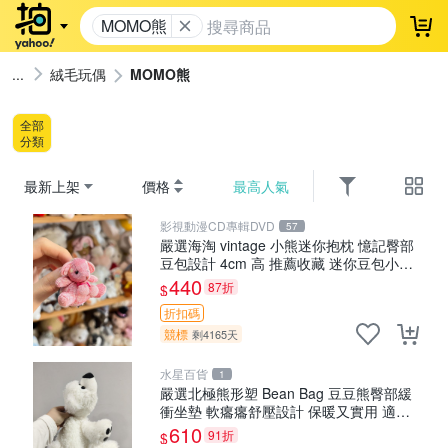
MOMO熊
登
絨毛玩偶
MOMO熊
全部
分類
最新上架
價格
最高人氣
影視動漫CD專輯DVD
57
嚴選海淘 vintage 小熊迷你抱枕 憶記臀部
豆包設計 4cm 高 推薦收藏 迷你豆包小
熊、高臀部、豆袋抱枕
440
87折
$
折扣碼
競標
剩4165天
水星百貨
1
嚴選北極熊形塑 Bean Bag 豆豆熊臀部緩
衝坐墊 軟癟癟舒壓設計 保暖又實用 適合
久坐放松 推薦居家使用 RUSS系列 豆豆熊
610
91折
$
屁屁坐墊 3D顆粒結構