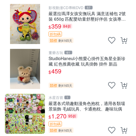
影視動漫CD專輯DVD
57
嚴選拉瑪澤女孩安撫玩具 滿意送補包 2號
裝 650g 匹配嬰幼童舒壓好伴侶 女孩專用
安心選擇 安撫玩偶 衝包 玩具
359
84折
$
折扣碼
競標
剩4165天
董爺古玩
61
StudioHaneul小熊愛心掛件五角星全新珍
藏 紅色推薦收藏 玩具掛飾 掛件 新品
459
$
競標
剩4165天
水星百貨
1
嚴選各式萌趣動漫角色抱枕，適用各類場
景裝飾 毛絨玩具、卡通抱枕、趣味玩偶
1,270
95折
$
折扣碼
競標
剩4165天