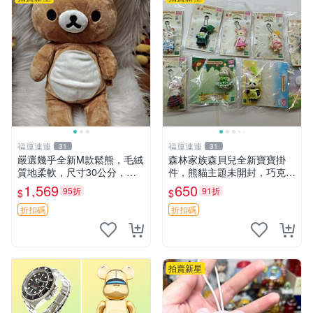
福運連連
福運連連
31
31
嚴選幾乎全新M款鬆熊，毛絨
森林家族森貝兒全新寶寶掛
質地柔軟，尺寸30公分，做
件，熊貓主題未開封，巧克力
工精緻可愛，適合收藏或贈送
兔牛奶兔郁金香兔貓吉娃娃嚴
1,569
650
95折
91折
$
$
親友。中古使用痕跡，手感依
選，適合收藏 熊貓 森林 寶寶
然優良。 鬆熊 嬰熊 毛玩偶
折扣碼
折扣碼
拍賣新星