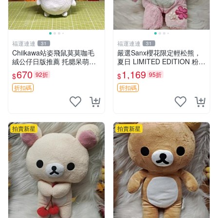
福運連連
福運連連
31
31
Chiikawa站姿飛鼠莫莫咖毛
嚴選Sanx櫻花限定輕松熊，
絨公仔日版推薦 托腮呆萌可
夏日 LIMITED EDITION 粉色
愛 15cm豆袋底部 當代嚴選
毛絨熊，背有拉鏈設計，肚內
670
1,169
92折
95折
$
$
毛絨玩具 公仔 莫莫卡 像人
填充豆袋，精致工藝呈現，狀
態如新，適合收藏與送人 櫻
折扣碼
折扣碼
花、
拍賣新星
拍賣新星