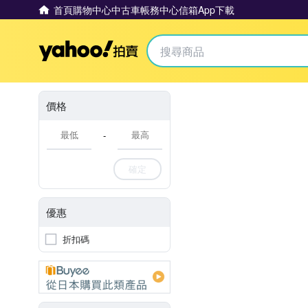
首頁
購物中心
中古車
帳務中心
信箱
App下載
Yahoo拍賣
價格
-
確定
優惠
折扣碼