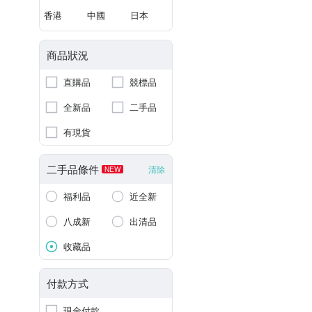
香港
中國
日本
商品狀況
直購品
競標品
全新品
二手品
有現貨
二手品條件
清除
NEW
福利品
近全新
八成新
出清品
收藏品
付款方式
現金付款