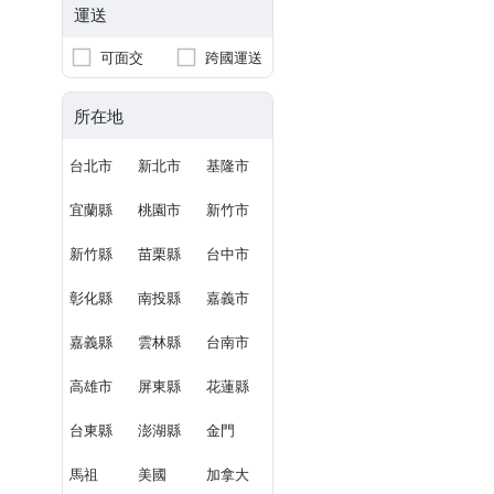
運送
可面交
跨國運送
所在地
台北市
新北市
基隆市
宜蘭縣
桃園市
新竹市
新竹縣
苗栗縣
台中市
彰化縣
南投縣
嘉義市
嘉義縣
雲林縣
台南市
高雄市
屏東縣
花蓮縣
台東縣
澎湖縣
金門
馬祖
美國
加拿大