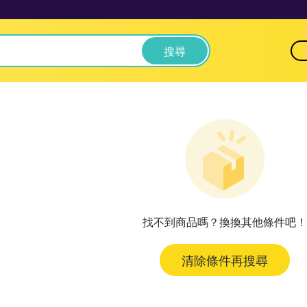
搜尋
找不到商品嗎？換換其他條件吧！
清除條件再搜尋