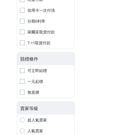
信用卡一次付清
分期0利率
萊爾富取貨付款
7-11取貨付款
競標條件
可立即結標
一元起標
無底價
賣家等級
超人氣賣家
人氣賣家