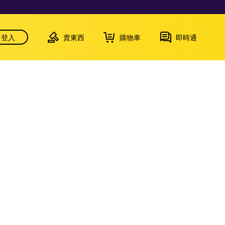
登入
賣東西
購物車
即時通