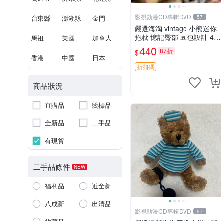
影視動漫CD專輯DVD
台東縣
澎湖縣
金門
57
嚴選海淘 vintage 小熊迷你
抱枕 憶記臀部 豆包設計 4c
馬祖
美國
加拿大
m 高 推薦收藏 迷你豆包小
440
87折
$
熊、高臀部、豆袋抱枕
香港
中國
日本
折扣碼
商品狀況
直購品
競標品
全新品
二手品
有現貨
二手品條件
NEW
福利品
近全新
八成新
出清品
影視動漫CD專輯DVD
57