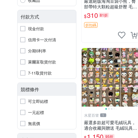
收藏品
嚴選絕版海淘豆袋小熊，臀
部帶特大顆粒超級舒壓 毛毛
摸起來格外順滑適合收藏 10
310
81折
$
付款方式
0%棉質 豆袋枕 豆袋、抱
枕、小熊
折扣碼
現金付款
信用卡一次付清
分期0利率
萊爾富取貨付款
7-11取貨付款
競標條件
可立即結標
一元起標
水星百貨
1
嚴選多款超可愛毛絨玩具，
無底價
適合收藏與贈送 毛絨玩具、
抱枕、公仔
1,150
95折
$