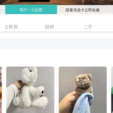
唱片一元起標
限量球員卡立即收藏
立即買
競標
二手