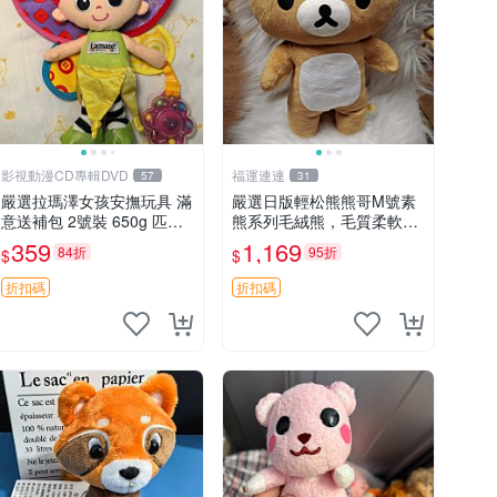
影視動漫CD專輯DVD
福運連連
57
31
嚴選拉瑪澤女孩安撫玩具 滿
嚴選日版輕松熊熊哥M號素
意送補包 2號裝 650g 匹配
熊系列毛絨熊，毛質柔軟，
嬰幼童舒壓好伴侶 女孩專用
精緻可愛，尺寸35cm，保
359
1,169
84折
95折
$
$
安心選擇 安撫玩偶 衝包 玩
存狀態優異。收藏或贈送皆
具
為佳選。 中古 毛絨熊 毛玩
折扣碼
折扣碼
偶