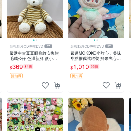
影視動漫CD專輯DVD
影視動漫CD專輯DVD
57
57
嚴選中古豆豆眼條紋安撫熊
嚴選MOKOKO小甜心，美味
毛絨公仔 色澤新鮮 微小瑕
甜點推薦試吃裝 鮮果夾心糖
疵可收藏 中古 安撫熊 條紋
果，甜蜜滋味享不停 薄荷草
369
1,010
84折
95折
$
$
公仔
莓 奶油心 60粒 mini小甜心
糖果，水果味夾心零食裝 心
折扣碼
折扣碼
形糖果 60