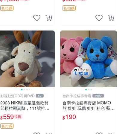
加熱，適合各個年齡層，冷
吊牌收藏。藍鼻子小熊，值
暖兩用享受抱抱樂趣，不容
得擁有 玩具 憶熊
折扣碼
折扣碼
錯過嚴選好物 溫暖 冷感
影視動漫CD專輯DVD
台南卡拉貓專賣店
57
5902
2023 NIKI馴鹿嚴選舊款臀
台南卡拉貓專賣店 MOMO
部顆粒顯真跡，111號推薦
熊 娃娃 玩偶 娃娃 粉色 藍色
珍藏品 馴鹿 舊款 尾巴顆粒
2色分售
559
190
9折
$
$
折扣碼