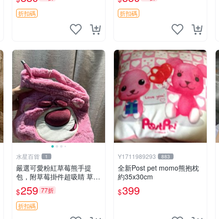
藏。艾米記者 毛絨公仔 超
萌玩偶
折扣碼
折扣碼
水星百貨
Y1711989293
1
883
嚴選可愛粉紅草莓熊手提
全新Post pet momo熊抱枕
包，附草莓掛件超吸睛 草莓
約35x30cm
熊手提包 草莓掛件 可愛port
259
399
77折
$
$
unese
折扣碼