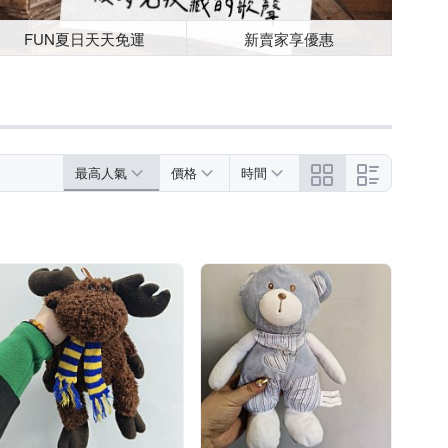
FUN夏日天天免運
新賣家享優惠
最高人氣
價格
時間