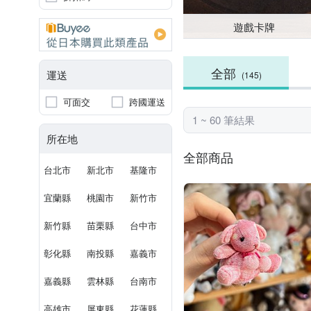
遊戲卡牌
全部
運送
(145)
可面交
跨國運送
1 ~ 60 筆結果
所在地
全部商品
台北市
新北市
基隆市
宜蘭縣
桃園市
新竹市
新竹縣
苗栗縣
台中市
彰化縣
南投縣
嘉義市
嘉義縣
雲林縣
台南市
高雄市
屏東縣
花蓮縣