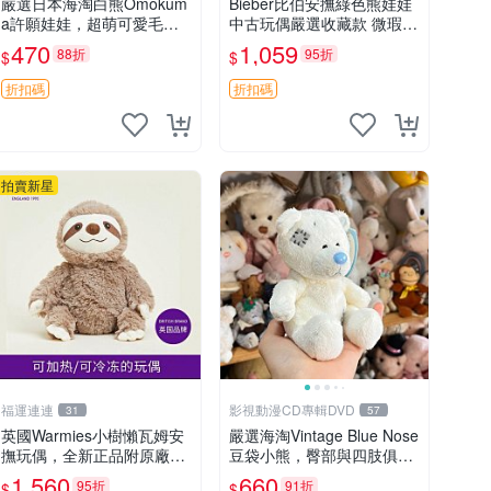
嚴選日本海淘白熊Omokum
Bieber比伯安撫綠色熊娃娃
a許願娃娃，超萌可愛毛絨
中古玩偶嚴選收藏款 微瑕輕
公仔推薦收藏 白熊 Omoku
度使用 Bieber綠熊娃娃 中
470
1,059
88折
95折
$
$
ma 毛絨玩具 偽裝娃娃 玩具
古玩偶 微瑕
擺飾
折扣碼
折扣碼
拍賣新星
福運連連
影視動漫CD專輯DVD
31
57
英國Warmies小樹懶瓦姆安
嚴選海淘Vintage Blue Nose
撫玩偶，全新正品附原廠吊
豆袋小熊，臀部與四肢俱
牌與防塵袋，內藏薰衣草可
全，坐高11公分，附原盒與
1,560
660
95折
91折
$
$