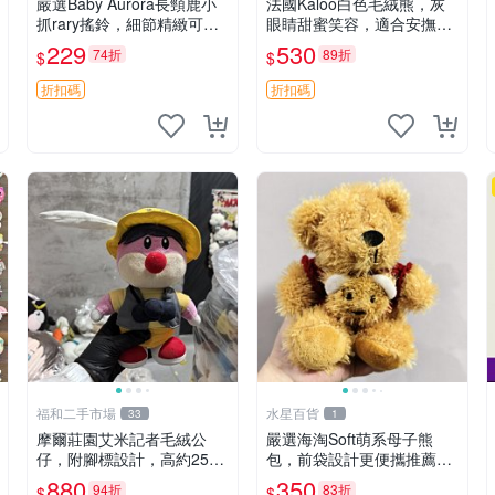
嚴選Baby Aurora長頸鹿小
法國Kaloo白色毛絨熊，灰
抓rary搖鈴，細節精緻可聆
眼睛甜蜜笑容，適合安撫逗
聽清脆鈴音 軟萌可愛 定制
趣可愛，柔軟面料手感佳。
229
530
74折
89折
$
$
紀念 金屬搖鈴 新手媽咪推
14 白色安撫熊 毛絨玩具 寶
薦 長頸鹿 抓rary 搖鈴
寶逗樂具
折扣碼
折扣碼
福和二手市場
水星百貨
33
1
摩爾莊園艾米記者毛絨公
嚴選海淘Soft萌系母子熊
仔，附腳標設計，高約25公
包，前袋設計更便攜推薦收
分，全新未拆封，限量珍
藏 母子熊 軟綿綿 包包
880
350
94折
83折
$
$