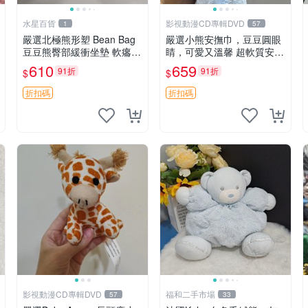
水星百貨
影視動漫CD專輯DVD
1
57
嚴選北極熊形塑 Bean Bag
嚴選小熊安撫巾，豆豆圓眼
豆豆熊臀部緩衝坐墊 軟癟癟
睛，可愛又溫馨 超軟質安撫
舒壓設計 保暖又實用 適合
巾，豆豆設計，哄睡好幫手
610
659
91折
91折
$
$
久坐放松 推薦居家使用 RU
約克豆豆眼安撫巾 數碼豆豆
SS系列 豆豆熊屁屁坐墊 3D
眼
折扣碼
折扣碼
顆粒結構
影視動漫CD專輯DVD
福和二手市場
57
33