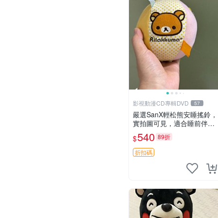
影視動漫CD專輯DVD
57
嚴選SanX輕松熊安睡搖鈴，
實拍圖可見，適合睡前伴
侶， Picks安撫好物 0325
540
89折
$
懸吊 電腦
折扣碼