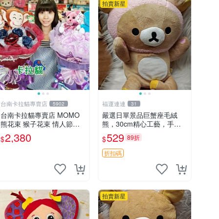
拍賣新星
台南卡拉貓專賣店
福運連連
5902
31
台南卡拉貓專賣店 MOMO
嚴選日單景品巨蟹座毛絨
熊花束 猴子花束 情人節禮
熊，30cm精心工藝，手感
物 二選一 可繡字 可今天寄
軟糯推薦收藏送人 巨蟹座
2,380
529
89折
$
$
明天到
毛絨玩具 精緻做工
折扣碼
拍賣新星