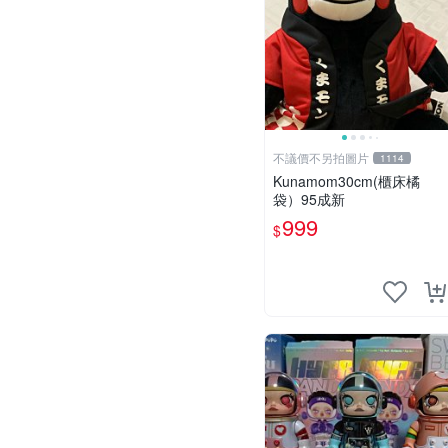
不議價不另拍圖片
1114
Kunamom30cm(櫃床橘
袋）95成新
999
$