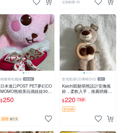
近期銷量1件
桃樂斯收藏鋪
影視動漫CD專輯DVD
4334
57
日本進口POST PET夢幻CO
Kaichi凱馳萌熊設計安撫搖
MOMO熊精美玩偶娃娃30c
鈴，柔軟入手，推薦哄睡好
m
選擇 熊公仔 安撫玩具 喂食
250
220
73折
$
$
環
折扣碼
競標
剩7天