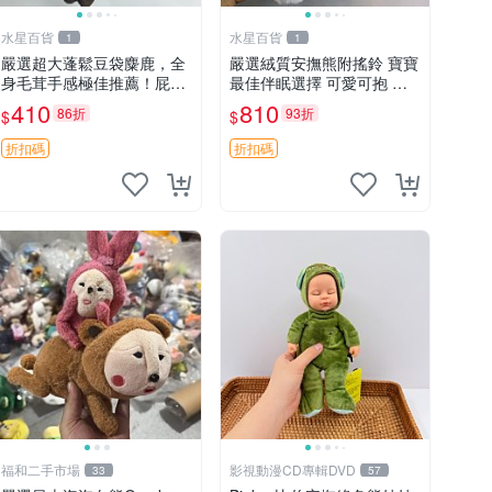
水星百貨
水星百貨
1
1
嚴選超大蓬鬆豆袋麋鹿，全
嚴選絨質安撫熊附搖鈴 寶寶
身毛茸手感極佳推薦！屁股
最佳伴眠選擇 可愛可抱 絨
與四肢填充均勻，適合收藏
毛玩具 安撫熊 嬰兒用
410
810
86折
93折
$
$
與孩童共賞。 麋鹿 豆袋 毛
茸玩具
折扣碼
折扣碼
福和二手市場
影視動漫CD專輯DVD
33
57