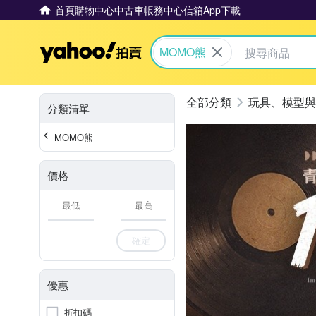
首頁
購物中心
中古車
帳務中心
信箱
App下載
Yahoo拍賣
MOMO熊
玩具、模型與
分類清單
MOMO熊
價格
-
確定
優惠
折扣碼