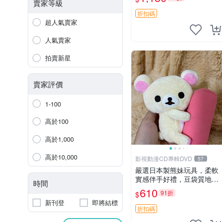
賣家等級
折扣碼
超人氣賣家
人氣賣家
拍賣新星
賣家評價
1-100
高於100
高於1,000
高於10,000
影視動漫CD專輯DVD
57
嚴選日本製熊妹玩具，柔軟
實感伴手好禮，豆袋質地手
時間
感佳，抱枕小熊 recom 推薦
610
91折
$
白色豆袋 玩具
新刊登
即將結標
折扣碼