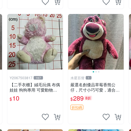
Y2067503817
水星百貨
167
1
【二手衣櫃】絨毛玩偶 布偶
嚴選名創優品草莓香熊公
娃娃 狗狗專用 可愛動物系
仔，尺寸小巧可愛，適合收
列 耐咬耐磨玩具 玩偶 粉紅
藏賞玩 30cm 玩具 公仔 草
10
289
8折
$
$
熊寵物玩具 1120929
莓熊
折扣碼