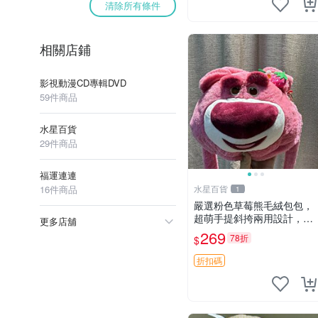
清除所有條件
相關店鋪
影視動漫CD專輯DVD
59件商品
水星百貨
29件商品
福運連連
16件商品
水星百貨
1
嚴選粉色草莓熊毛絨包包，
超萌手提斜挎兩用設計，成
更多店舖
色上佳容量大 粉紅草莓 毛
269
78折
$
絨包 超大容量
折扣碼