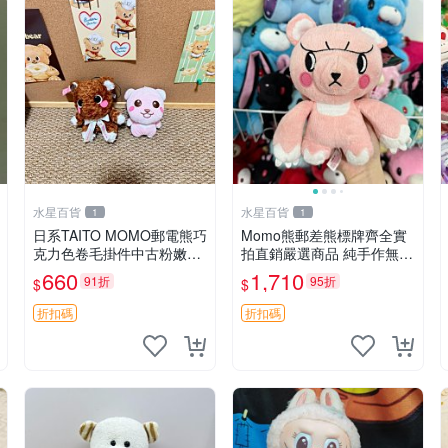
水星百貨
水星百貨
1
1
日系TAITO MOMO郵電熊巧
Momo熊郵差熊標牌齊全實
克力色卷毛掛件中古粉嫩玩
拍直銷嚴選商品 純手作無修
偶微瑕推薦 postpet momo
圖可收藏 郵差熊 Momo熊
660
1,710
91折
95折
$
$
郵電熊 中古玩偶
標牌 商品
折扣碼
折扣碼