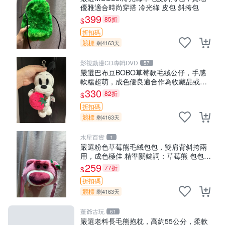
優雅適合時尚穿搭 冷光綠 皮包 斜挎包
399
85折
$
折扣碼
競標
剩4163天
影視動漫CD專輯DVD
57
嚴選巴布豆BOBO草莓款毛絨公仔，手感
軟糯超萌，成色優良適合作為收藏品或包
包配飾。可視頻確認詳情。 巴布豆 BOBO
330
82折
$
草莓 毛絨公仔 收藏 包配飾
折扣碼
競標
剩4163天
水星百貨
1
嚴選粉色草莓熊毛絨包包，雙肩背斜挎兩
用，成色極佳 精準關鍵詞：草莓熊 包包
毛絨
259
77折
$
折扣碼
競標
剩4163天
董爺古玩
61
嚴選老料長毛熊抱枕，高約55公分，柔軟