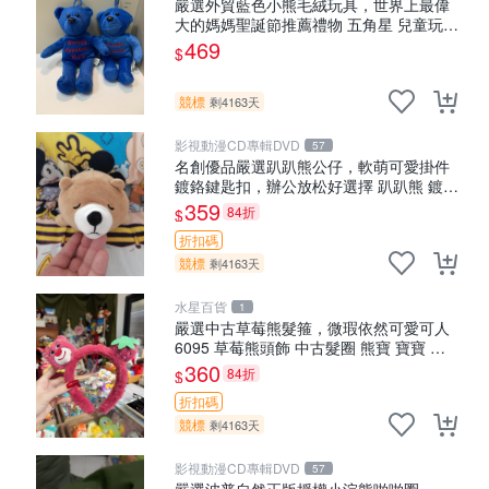
嚴選外貿藍色小熊毛絨玩具，世界上最偉
大的媽媽聖誕節推薦禮物 五角星 兒童玩具
母親節
469
$
競標
剩4163天
影視動漫CD專輯DVD
57
名創優品嚴選趴趴熊公仔，軟萌可愛掛件
鍍鉻鍵匙扣，辦公放松好選擇 趴趴熊 鍍鉻
鍵匙扣 萬用掛件
359
84折
$
折扣碼
競標
剩4163天
水星百貨
1
嚴選中古草莓熊髮箍，微瑕依然可愛可人
6095 草莓熊頭飾 中古髮圈 熊寶 寶寶 娃
娃熊髮箍 中古收藏 玩具髮夾
360
84折
$
折扣碼
競標
剩4163天
影視動漫CD專輯DVD
57
嚴選波普自然正版授權小浣熊啪啪圈，