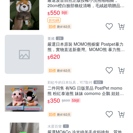
20cm橙白臉部條紋清晰，毛絨超萌贈品推
薦。 小浣熊 波普 圈環
550
9折
$
折扣碼
競標
剩4163天
董藏
29
嚴選日本原裝 MOMO熊櫥窗 Postpet暴力
熊，實物直送新臺灣。MOMO熊 暴力熊
熊貓櫥窗
620
$
競標
剩4163天
彩虹牛的日本玩具，可7取付
825
二件同售 有NG 日版景品 PostPet momo
熊 粉紅泰迪熊 妹妹 comomo 企鵝 娃娃
布偶 手指頭 娃娃
350
$600
59折
$
競標
剩4163天
水星百貨
1
嚴選MO&Co.冷光綠羊毛皮斜挎包，質地