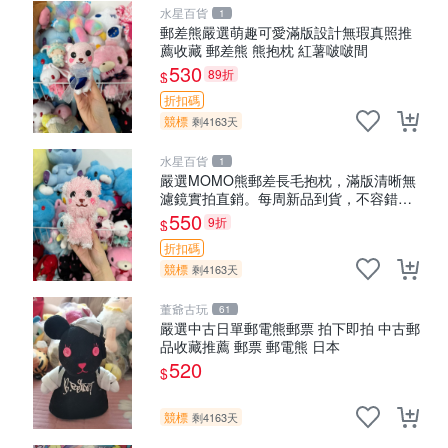
水星百貨
1
郵差熊嚴選萌趣可愛滿版設計無瑕真照推
薦收藏 郵差熊 熊抱枕 紅薯啵啵間
530
89折
$
折扣碼
競標
剩4163天
水星百貨
1
嚴選MOMO熊郵差長毛抱枕，滿版清晰無
濾鏡實拍直銷。每周新品到貨，不容錯
過！ 郵差熊 長毛 抱枕
550
9折
$
折扣碼
競標
剩4163天
董爺古玩
61
嚴選中古日單郵電熊郵票 拍下即拍 中古郵
品收藏推薦 郵票 郵電熊 日本
520
$
競標
剩4163天