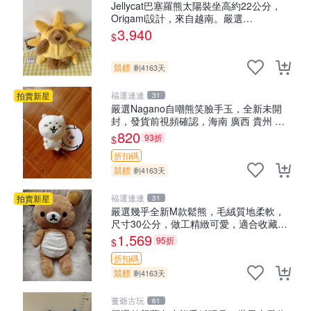
Jellycat巴塞羅熊太陽裝坐高約22公分，
Origami設計，來自越南。嚴選
Recommendation！巴塞羅、 Origami
3,940
$
熊、Jelly
競標
剩4163天
福運連連
拍賣新星
31
嚴選Nagano自嘲熊笑臉手玉，全新未開
封，發貨前視頻確認，海南 廣西 貴州 嚴
選Nagano自嘲熊笑臉手玉，全新未開封，
820
93折
$
發貨前視頻確認，四川 重慶 內
折扣碼
競標
剩4163天
福運連連
拍賣新星
31
嚴選幾乎全新M款鬆熊，毛絨質地柔軟，
尺寸30公分，做工精緻可愛，適合收藏或
贈送親友。中古使用痕跡，手感依然優
1,569
95折
$
良。 鬆熊 嬰熊 毛玩偶
折扣碼
競標
剩4163天
董爺古玩
61