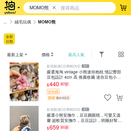
MOMO熊
登
絨毛玩偶
MOMO熊
全部
分類
最新上架
價格
最高人氣
影視動漫CD專輯DVD
57
嚴選海淘 vintage 小熊迷你抱枕 憶記臀部
豆包設計 4cm 高 推薦收藏 迷你豆包小
熊、高臀部、豆袋抱枕
440
87折
$
折扣碼
競標
剩4163天
影視動漫CD專輯DVD
57
嚴選小熊安撫巾，豆豆圓眼睛，可愛又溫
馨 超軟質安撫巾，豆豆設計，哄睡好幫手
約克豆豆眼安撫巾 數碼豆豆眼
659
91折
$