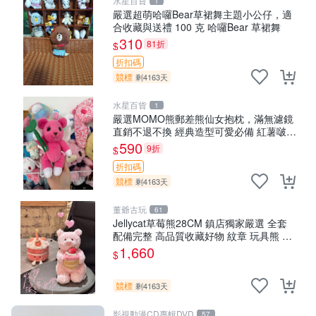
水星百貨
1
嚴選超萌哈囉Bear草裙舞主題小公仔，適
合收藏與送禮 100 克 哈囉Bear 草裙舞
310
81折
$
折扣碼
競標
剩4163天
水星百貨
1
嚴選MOMO熊郵差熊仙女抱枕，滿無濾鏡
直銷不退不換 經典造型可愛必備 紅薯啵啵
間抱枕 抱枕 時尚
590
9折
$
折扣碼
競標
剩4163天
董爺古玩
61
Jellycat草莓熊28CM 鎮店獨家嚴選 全套
配備完整 高品質收藏好物 紋章 玩具熊 定
制熊
1,660
$
競標
剩4163天
影視動漫CD專輯DVD
57