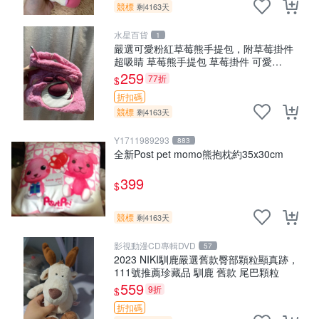
競標
剩4163天
水星百貨
1
嚴選可愛粉紅草莓熊手提包，附草莓掛件
超吸睛 草莓熊手提包 草莓掛件 可愛
portunese
259
77折
$
折扣碼
競標
剩4163天
Y1711989293
883
全新Post pet momo熊抱枕約35x30cm
399
$
競標
剩4163天
影視動漫CD專輯DVD
57
2023 NIKI馴鹿嚴選舊款臀部顆粒顯真跡，
111號推薦珍藏品 馴鹿 舊款 尾巴顆粒
559
9折
$
折扣碼