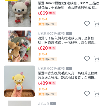
嚴選 sanx 櫻桃妹妹毛絨熊，30cm 正品收
藏佳品，手感極軟，適合贈送與收藏 櫻桃
妹妹、sanx、毛絨熊
869
94折
$
折扣碼
競標
剩4163天
影視動漫CD專輯DVD
57
澳洲母子袋鼠與考拉毛絨玩偶，全新如
初，附原廠標籤，手感極軟，適合贈送親
朋好友。袋鼠與考拉正版，精緻尺寸，適
820
93折
$
合作為收藏或家飾擺設，增添暖意。 母
折扣碼
子、袋鼠、
競標
剩4163天
影視動漫CD專輯DVD
57
嚴選中古安撫熊毛絨玩具，奶瓶黃斑輕微
污垢適合收藏。默認兩日發貨，全國快遞
隨機派送。 成色如圖可放心購買，輕微瑕
489
88折
$
疵和臟污不影響使用。 安撫熊 中古玩偶
折扣碼
毛
競標
剩4163天
古色古香
41