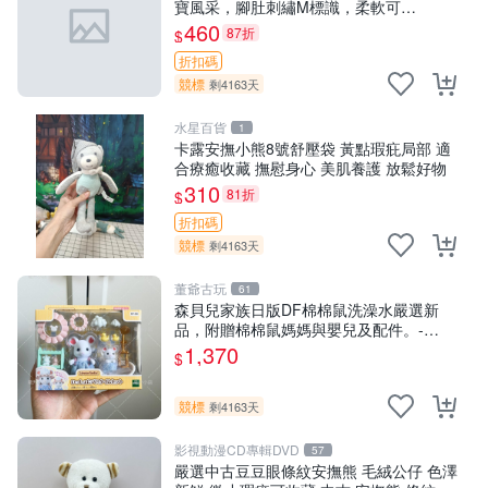
寶風采，腳肚刺繡M標識，柔軟可
MACHINE WASH。國寶 M豆 玩偶 公仔
460
87折
$
折扣碼
競標
剩4163天
水星百貨
1
卡露安撫小熊8號舒壓袋 黃點瑕疪局部 適
合療癒收藏 撫慰身心 美肌養護 放鬆好物
310
81折
$
折扣碼
競標
剩4163天
董爺古玩
61
森貝兒家族日版DF棉棉鼠洗澡水嚴選新
品，附贈棉棉鼠媽媽與嬰兒及配件。-
paper盒裝，輕便設計方便攜帶。 棉棉鼠
1,370
$
棉玩 公仔
競標
剩4163天
影視動漫CD專輯DVD
57
嚴選中古豆豆眼條紋安撫熊 毛絨公仔 色澤