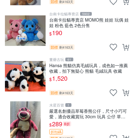
競標
剩4163天
台南卡拉貓專賣店
5902
台南卡拉貓專賣店 MOMO熊 娃娃 玩偶 娃
娃 粉色 藍色 2色分售
190
$
競標
剩4163天
董爺古玩
61
Hansa 熊貓仿真毛絨玩具，成色如一推薦
收藏，拍下無疑心 熊貓 毛絨玩具 收藏
1,520
$
競標
剩4163天
水星百貨
1
嚴選名創優品草莓香熊公仔，尺寸小巧可
愛，適合收藏賞玩 30cm 玩具 公仔 草莓
熊
289
8折
$
折扣碼