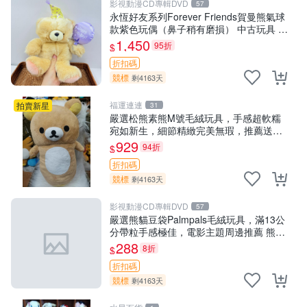
影視動漫CD專輯DVD
57
永恆好友系列Forever Friends賀曼熊氣球
款紫色玩偶（鼻子稍有磨損） 中古玩具 氣
球熊 玩偶
1,450
95折
$
折扣碼
競標
剩4163天
福運連連
拍賣新星
31
嚴選松熊素熊M號毛絨玩具，手感超軟糯
宛如新生，細節精緻完美無瑕，推薦送禮
或珍藏，中古狀態保養得宜。 松熊 素熊
929
94折
$
毛絨doll
折扣碼
競標
剩4163天
影視動漫CD專輯DVD
57
嚴選熊貓豆袋Palmpals毛絨玩具，滿13公
分帶粒手感極佳，電影主題周邊推薦 熊貓
Palmpals 毛絨玩具 豆袋 劇場版周邊
288
8折
$
折扣碼
競標
剩4163天