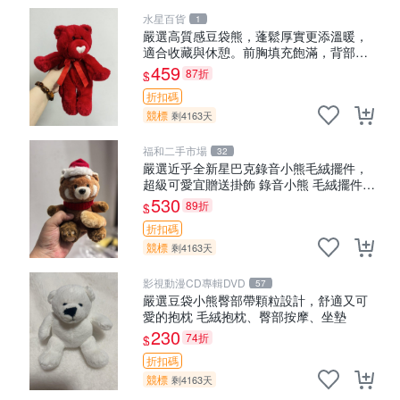
水星百貨
1
嚴選高質感豆袋熊，蓬鬆厚實更添溫暖，
適合收藏與休憩。前胸填充飽滿，背部亦
具優雅設計。 豆袋熊 保暖 溫柔 蓬松
459
87折
$
折扣碼
競標
剩4163天
福和二手市場
32
嚴選近乎全新星巴克錄音小熊毛絨擺件，
超級可愛宜贈送掛飾 錄音小熊 毛絨擺件
贈品
530
89折
$
折扣碼
競標
剩4163天
影視動漫CD專輯DVD
57
嚴選豆袋小熊臀部帶顆粒設計，舒適又可
愛的抱枕 毛絨抱枕、臀部按摩、坐墊
230
74折
$
折扣碼
競標
剩4163天