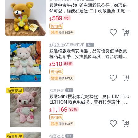
嚴選中古午後紅茶主題鬆鼠公仔，微瑕依
然可愛，輕便易運送 二手收藏推薦 工廠直
營 快遞到府 中古 玩偶 公仔
589
9折
$
折扣碼
競標
剩4163天
影視動漫CD專輯DVD
57
嚴選絕版老料安撫熊，品質優良值得收藏
極品老布手工安撫搖鈴玩具，適合哄睡寶
貝 超柔老料搖鈴熊，專為孩子設計的安心
510
89折
$
伴護 推薦絕版老布製工藝搖鈴熊，可當作
折扣碼
童
競標
剩4163天
福運連連
拍賣新星
31
嚴選Sanx櫻花限定輕松熊，夏日 LIMITED
EDITION 粉色毛絨熊，背有拉鏈設計，肚
內填充豆袋，精致工藝呈現，狀態如新，
1,169
95折
$
適合收藏與送人 櫻花、
折扣碼
競標
剩4163天
福運連連
拍賣新星
31