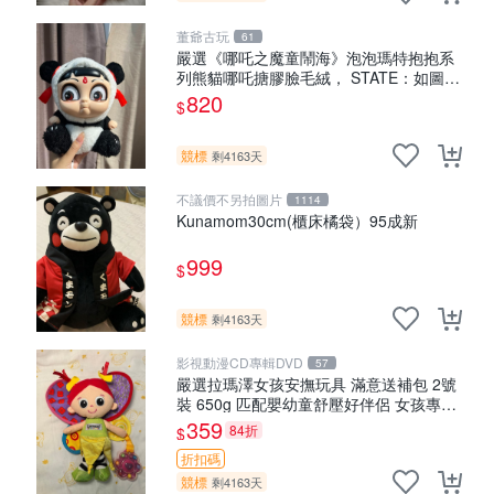
董爺古玩
61
嚴選《哪吒之魔童鬧海》泡泡瑪特抱抱系
列熊貓哪吒搪膠臉毛絨， STATE：如圖顯
示 哪吒 毛絨公仔 泡泡瑪特
820
$
競標
剩4163天
不議價不另拍圖片
1114
Kunamom30cm(櫃床橘袋）95成新
999
$
競標
剩4163天
影視動漫CD專輯DVD
57
嚴選拉瑪澤女孩安撫玩具 滿意送補包 2號
裝 650g 匹配嬰幼童舒壓好伴侶 女孩專用
安心選擇 安撫玩偶 衝包 玩具
359
84折
$
折扣碼
競標
剩4163天