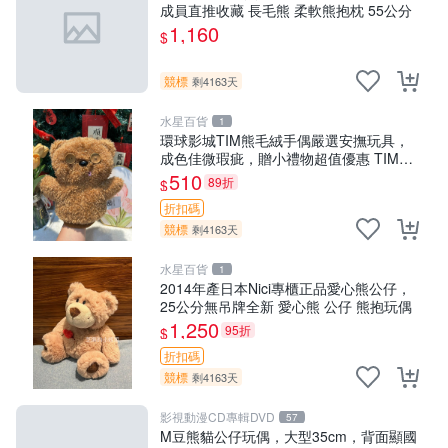
成員直推收藏 長毛熊 柔軟熊抱枕 55公分
1,160
$
競標
剩4163天
水星百貨
1
環球影城TIM熊毛絨手偶嚴選安撫玩具，
成色佳微瑕疵，贈小禮物超值優惠 TIM熊
毛絨手偶 安撫 toy 嚴選
510
89折
$
折扣碼
競標
剩4163天
水星百貨
1
2014年產日本Nici專櫃正品愛心熊公仔，
25公分無吊牌全新 愛心熊 公仔 熊抱玩偶
1,250
95折
$
折扣碼
競標
剩4163天
影視動漫CD專輯DVD
57
M豆熊貓公仔玩偶，大型35cm，背面顯國