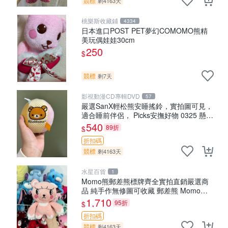
競標
剩4163天
桃樂斯收藏鋪
4334
日本進口POST PET夢幻COMOMO熊精
美玩偶娃娃30cm
250
$
競標
剩7天
影視動漫CD專輯DVD
57
嚴選SanX輕松熊安睡搖鈴，實拍圖可見，
適合睡前伴侶， Picks安撫好物 0325 懸吊
電腦
540
89折
$
折扣碼
競標
剩4163天
水星百貨
1
Momo熊郵差熊標牌齊全實拍直銷嚴選商
品 純手作無修圖可收藏 郵差熊 Momo熊
標牌 商品
1,710
95折
$
折扣碼
競標
剩4163天