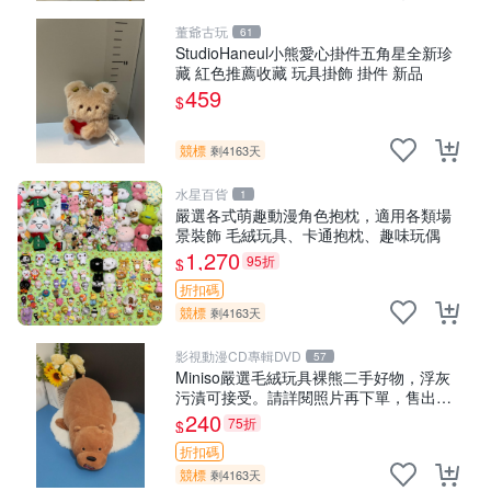
董爺古玩
61
StudioHaneul小熊愛心掛件五角星全新珍
藏 紅色推薦收藏 玩具掛飾 掛件 新品
459
$
競標
剩4163天
水星百貨
1
嚴選各式萌趣動漫角色抱枕，適用各類場
景裝飾 毛絨玩具、卡通抱枕、趣味玩偶
1,270
95折
$
折扣碼
競標
剩4163天
影視動漫CD專輯DVD
57
Miniso嚴選毛絨玩具裸熊二手好物，浮灰
污漬可接受。請詳閱照片再下單，售出不
退不換。全新品相收藏推薦。 裸熊 毛絨玩
240
75折
$
具 收藏
折扣碼
競標
剩4163天