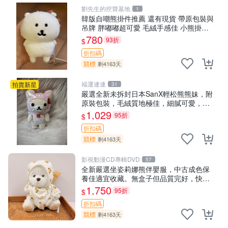
劉先生的挖寶基地
1
韓版自嘲熊掛件推薦 還有現貨 帶原包裝與
吊牌 胖嘟嘟超可愛 毛絨手感佳 小熊掛件
自嘲抱枕 小熊抱枕
780
93折
$
折扣碼
競標
剩4163天
福運連連
拍賣新星
31
嚴選全新未拆封日本SanX輕松熊熊妹，附
原裝包裝，毛絨質地極佳，細膩可愛，推
薦收藏兼送禮，適合女性好友或家人，限
1,029
95折
$
量釋出。鬆熊、熊玩偶、收藏品
折扣碼
競標
剩4163天
影視動漫CD專輯DVD
57
全新嚴選坐姿莉娜熊伴嬰服，中古成色保
養佳適宜收藏。無盒子但品質完好，快速
出貨。建議入手！ 中古 玩偶 滬漫
1,750
95折
$
折扣碼
競標
剩4163天