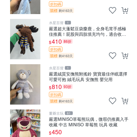
折扣碼
競標
剩4163天
水星百貨
1
嚴選超大蓬鬆豆袋麋鹿，全身毛茸手感極
佳推薦！屁股與四肢填充均勻，適合收藏
與孩童共賞。 麋鹿 豆袋 毛茸玩具
410
86折
$
折扣碼
競標
剩4163天
水星百貨
1
嚴選絨質安撫熊附搖鈴 寶寶最佳伴眠選擇
可愛可抱 絨毛玩具 安撫熊 嬰兒用
810
93折
$
折扣碼
競標
剩4163天
董爺古玩
61
嚴選MINISO草莓熊玩偶，微瑕仍推薦入手
收藏 中古 MINISO 草莓熊 玩具 收藏
450
$