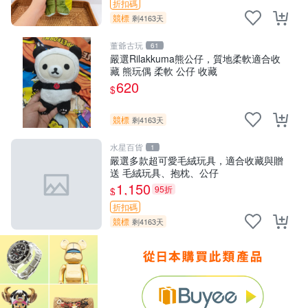
折扣碼
競標
剩4163天
董爺古玩
61
嚴選Rilakkuma熊公仔，質地柔軟適合收
藏 熊玩偶 柔軟 公仔 收藏
620
$
競標
剩4163天
水星百貨
1
嚴選多款超可愛毛絨玩具，適合收藏與贈
送 毛絨玩具、抱枕、公仔
1,150
95折
$
折扣碼
競標
剩4163天