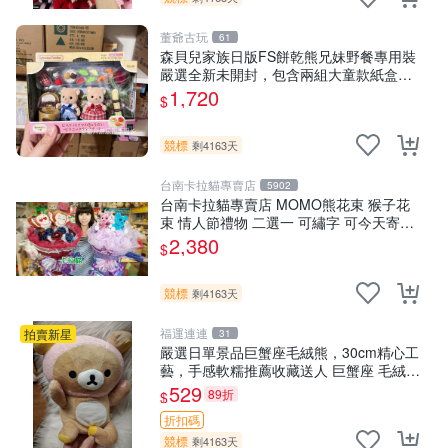
董爺古玩
61
森貝兒家族日版FS餅乾熊兄妹野餐專用裝
嚴選全新未開封，包含兩組大童款紙盒
裝，適合收藏與分享。 餅乾熊兄妹、野
1,720
$
餐、收藏
競標
剩4163天
台南卡拉貓專賣店
5902
台南卡拉貓專賣店 MOMO熊花束 猴子花
束 情人節禮物 二選一 可繡字 可今天寄明
天到
2,380
$
競標
剩4163天
福運連連
拍賣新星
31
嚴選日單景品巨蟹座毛絨熊，30cm精心工
藝，手感軟糯推薦收藏送人 巨蟹座 毛絨玩
具 精緻做工
529
89折
$
折扣碼
競標
剩4163天