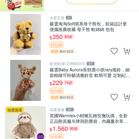
水星百貨
1
嚴選海淘Soft萌系母子熊包，前袋設計更
便攜推薦收藏 母子熊 軟綿綿 包包
350
83折
$
折扣碼
競標
剩4163天
影視動漫CD專輯DVD
57
嚴選Baby Aurora長頸鹿小抓rary搖鈴，細
節精緻可聆聽清脆鈴音 軟萌可愛 定制紀念
金屬搖鈴 新手媽咪推薦 長頸鹿 抓rary 搖
229
74折
$
鈴
折扣碼
競標
剩4163天
福運連連
拍賣新星
31
英國Warmies小樹懶瓦姆安撫玩偶，全新
正品附原廠吊牌與防塵袋，內藏薰衣草可
加熱，適合各個年齡層，冷暖兩用享受抱
1,560
95折
$
抱樂趣，不容錯過嚴選好物 溫暖 冷感
折扣碼