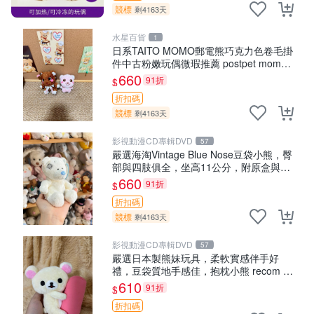
競標
剩4163天
水星百貨
1
日系TAITO MOMO郵電熊巧克力色卷毛掛
件中古粉嫩玩偶微瑕推薦 postpet momo
郵電熊 中古玩偶
660
91折
$
折扣碼
競標
剩4163天
影視動漫CD專輯DVD
57
嚴選海淘Vintage Blue Nose豆袋小熊，臀
部與四肢俱全，坐高11公分，附原盒與吊
牌收藏。藍鼻子小熊，值得擁有 玩具 憶熊
660
91折
$
折扣碼
競標
剩4163天
影視動漫CD專輯DVD
57
嚴選日本製熊妹玩具，柔軟實感伴手好
禮，豆袋質地手感佳，抱枕小熊 recom 推
薦 白色豆袋 玩具
610
91折
$
折扣碼