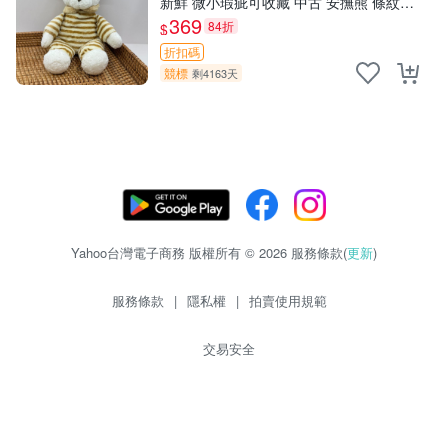
新鮮 微小瑕疵可收藏 中古 安撫熊 條紋公
仔
369
84折
$
折扣碼
競標
剩4163天
Yahoo台灣電子商務 版權所有 © 2026 服務條款(
更新
)
服務條款
|
隱私權
|
拍賣使用規範
交易安全