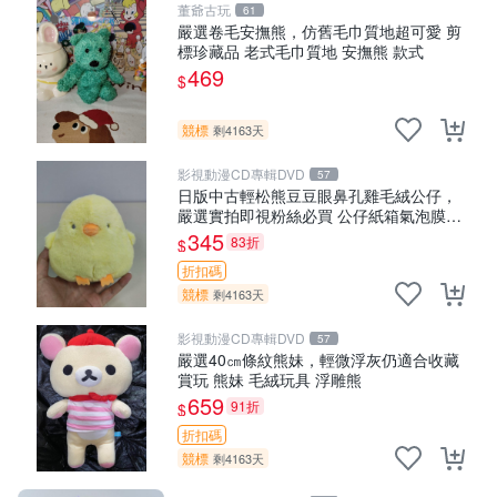
董爺古玩
61
嚴選卷毛安撫熊，仿舊毛巾質地超可愛 剪
標珍藏品 老式毛巾質地 安撫熊 款式
469
$
競標
剩4163天
影視動漫CD專輯DVD
57
日版中古輕松熊豆豆眼鼻孔雞毛絨公仔，
嚴選實拍即視粉絲必買 公仔紙箱氣泡膜精
心包裝快速發貨 輕松熊 公仔 雞毛絨
345
83折
$
折扣碼
競標
剩4163天
影視動漫CD專輯DVD
57
嚴選40㎝條紋熊妹，輕微浮灰仍適合收藏
賞玩 熊妹 毛絨玩具 浮雕熊
659
91折
$
折扣碼
競標
剩4163天