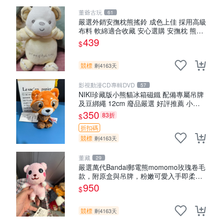
董爺古玩
61
嚴選外銷安撫枕熊搖鈴 成色上佳 採用高級
布料 軟綿適合收藏 安心選購 安撫枕 熊玩
具 搖鈴
439
$
競標
剩4163天
影視動漫CD專輯DVD
57
NIKI珍藏版小熊貓冰箱磁鐵 配備專屬吊牌
及豆綁繩 12cm 廢品嚴選 好評推薦 小熊
貓冰箱貼 磁鐵掛件 冰箱飾品
350
83折
$
折扣碼
競標
剩4163天
董藏
29
嚴選萬代Bandai郵電熊momomo玫瑰卷毛
款，附原盒與吊牌，粉嫩可愛入手即柔軟
～ 玫瑰卷毛 郵電熊 正品
950
$
競標
剩4163天