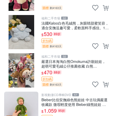
競標
剩4163天
福和二手市場
32
法國Kaloo白色毛絨熊，灰眼睛甜蜜笑容，
適合安撫逗趣可愛，柔軟面料手感佳。14
白色安撫熊 毛絨玩具 寶寶逗樂具
530
89折
$
折扣碼
競標
剩4163天
福和二手市場
32
嚴選日本海淘白熊Omokuma許願娃娃，
超萌可愛毛絨公仔推薦收藏 白熊
Omokuma 毛絨玩具 偽裝娃娃 玩具擺飾
470
88折
$
折扣碼
競標
剩4163天
影視動漫CD專輯DVD
57
Bieber比伯安撫綠色熊娃娃 中古玩偶嚴選
收藏款 微瑕輕度使用 Bieber綠熊娃娃 中
古玩偶 微瑕
1,059
95折
$