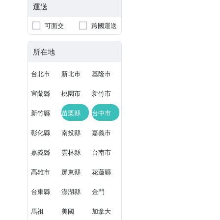
運送
可面交
跨國運送
所在地
台北市
新北市
基隆市
宜蘭縣
桃園市
新竹市
新竹縣
苗栗縣
台中市
彰化縣
南投縣
嘉義市
嘉義縣
雲林縣
台南市
高雄市
屏東縣
花蓮縣
台東縣
澎湖縣
金門
馬祖
美國
加拿大