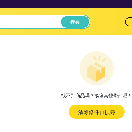
搜尋
找不到商品嗎？換換其他條件吧！
清除條件再搜尋