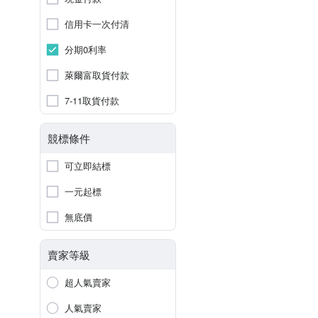
信用卡一次付清
分期0利率
萊爾富取貨付款
7-11取貨付款
競標條件
可立即結標
一元起標
無底價
賣家等級
超人氣賣家
人氣賣家