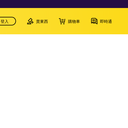
登入
賣東西
購物車
即時通