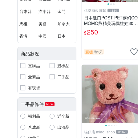
桃樂斯收藏鋪
台東縣
澎湖縣
金門
4334
日本進口POST PET夢幻CO
MOMO熊精美玩偶娃娃30c
馬祖
美國
加拿大
m
250
$
香港
中國
日本
競標
剩9天
商品狀況
直購品
競標品
全新品
二手品
有現貨
二手品條件
NEW
福利品
近全新
八成新
出清品
喵仔店 miao_shop
3167