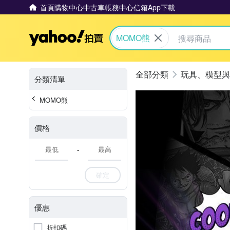
首頁
購物中心
中古車
帳務中心
信箱
App下載
Yahoo拍賣
MOMO熊
玩具、模型與
分類清單
MOMO熊
價格
-
確定
優惠
折扣碼