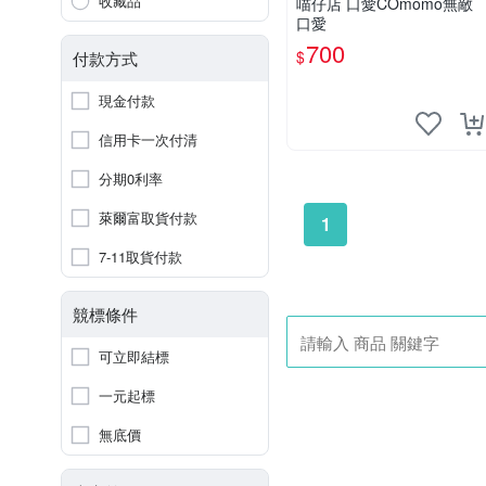
收藏品
喵仔店 口愛COmomo無敵
口愛
700
$
付款方式
現金付款
信用卡一次付清
分期0利率
萊爾富取貨付款
1
7-11取貨付款
競標條件
可立即結標
一元起標
無底價