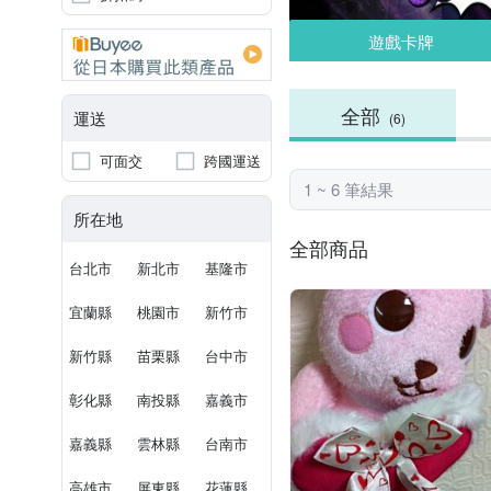
遊戲卡牌
全部
運送
(6)
可面交
跨國運送
1 ~ 6 筆結果
所在地
全部商品
台北市
新北市
基隆市
宜蘭縣
桃園市
新竹市
新竹縣
苗栗縣
台中市
彰化縣
南投縣
嘉義市
嘉義縣
雲林縣
台南市
高雄市
屏東縣
花蓮縣