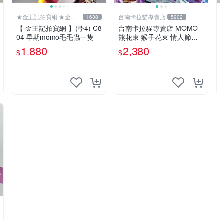
★金王記拍寶網 ★金王
台南卡拉貓專賣店
1638
5902
記拍寶趣
【 金王記拍寶網 】(學4) C8
台南卡拉貓專賣店 MOMO
04 早期momo毛毛蟲一隻
熊花束 猴子花束 情人節禮
物 二選一 可繡字 可今天寄
1,880
2,380
$
$
明天到