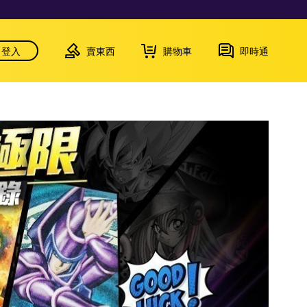
登入
賣東西
購物車
即時通