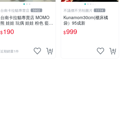
台南卡拉貓專賣店
不議價不另拍圖片
5902
1114
台南卡拉貓專賣店 MOMO
Kunamom30cm(櫃床橘
熊 娃娃 玩偶 娃娃 粉色 藍色
袋）95成新
2色分售
190
999
$
$
近期銷量1件