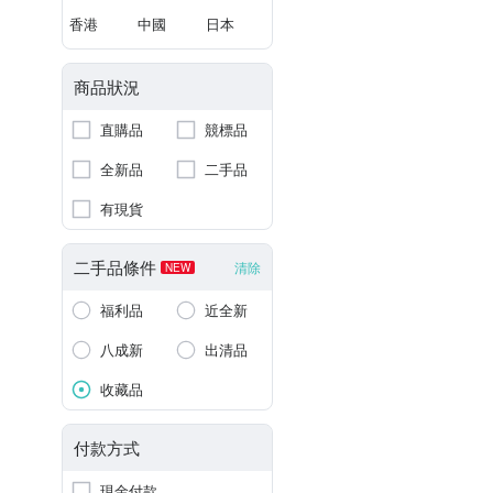
香港
中國
日本
商品狀況
直購品
競標品
全新品
二手品
有現貨
二手品條件
清除
NEW
福利品
近全新
八成新
出清品
收藏品
付款方式
現金付款