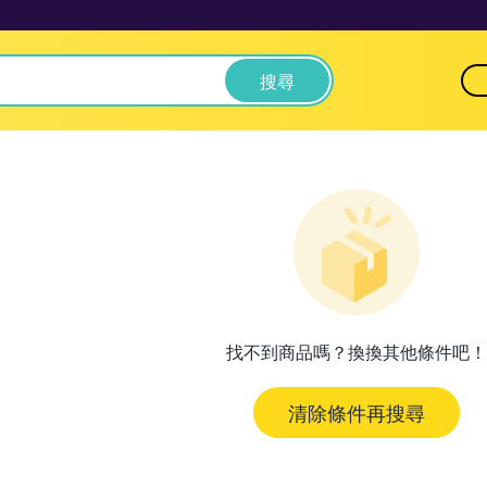
搜尋
找不到商品嗎？換換其他條件吧！
清除條件再搜尋