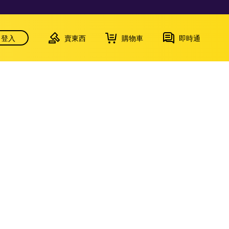
登入
賣東西
購物車
即時通