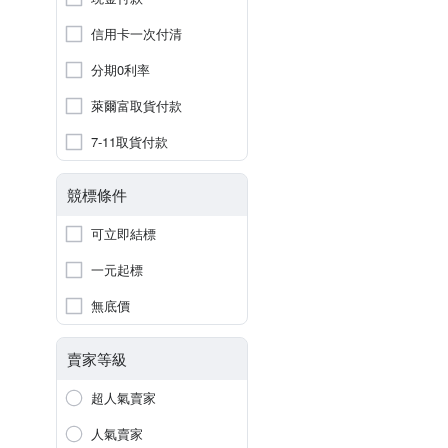
信用卡一次付清
分期0利率
萊爾富取貨付款
7-11取貨付款
競標條件
可立即結標
一元起標
無底價
賣家等級
超人氣賣家
人氣賣家