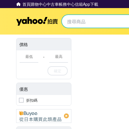
首頁
購物中心
中古車
帳務中心
信箱
App下載
Yahoo拍賣
價格
-
確定
優惠
折扣碼