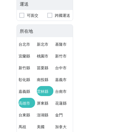
運送
可面交
跨國運送
所在地
台北市
新北市
基隆市
宜蘭縣
桃園市
新竹市
新竹縣
苗栗縣
台中市
彰化縣
南投縣
嘉義市
嘉義縣
雲林縣
台南市
高雄市
屏東縣
花蓮縣
台東縣
澎湖縣
金門
馬祖
美國
加拿大