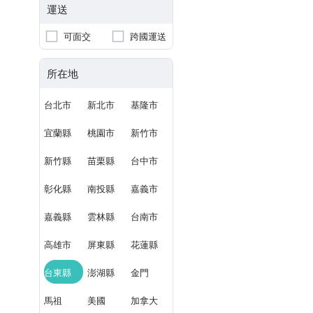
運送
可面交
跨國運送
所在地
台北市
新北市
基隆市
宜蘭縣
桃園市
新竹市
新竹縣
苗栗縣
台中市
彰化縣
南投縣
嘉義市
嘉義縣
雲林縣
台南市
高雄市
屏東縣
花蓮縣
台東縣
澎湖縣
金門
馬祖
美國
加拿大