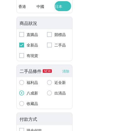
香港
中國
日本
商品狀況
直購品
競標品
全新品
二手品
有現貨
二手品條件
清除
NEW
福利品
近全新
八成新
出清品
收藏品
付款方式
現金付款