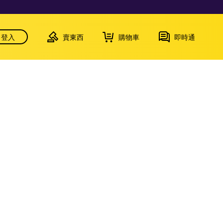
登入
賣東西
購物車
即時通