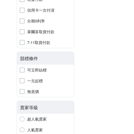
信用卡一次付清
分期0利率
萊爾富取貨付款
7-11取貨付款
競標條件
可立即結標
一元起標
無底價
賣家等級
超人氣賣家
人氣賣家