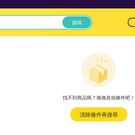
搜尋
找不到商品嗎？換換其他條件吧！
清除條件再搜尋