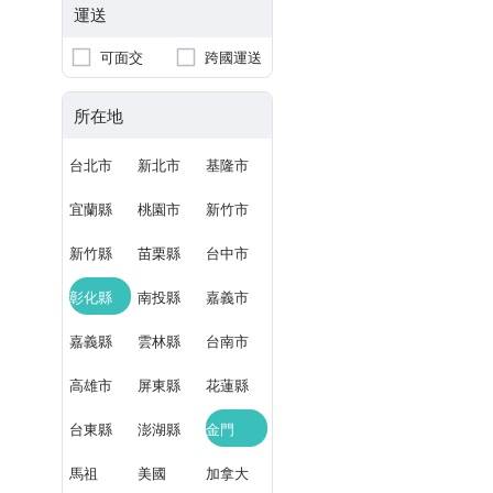
運送
可面交
跨國運送
所在地
台北市
新北市
基隆市
宜蘭縣
桃園市
新竹市
新竹縣
苗栗縣
台中市
彰化縣
南投縣
嘉義市
嘉義縣
雲林縣
台南市
高雄市
屏東縣
花蓮縣
台東縣
澎湖縣
金門
馬祖
美國
加拿大