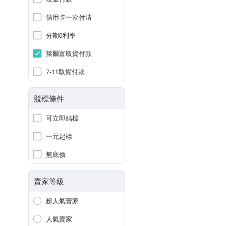
信用卡一次付清
分期0利率
萊爾富取貨付款
7-11取貨付款
競標條件
可立即結標
一元起標
無底價
賣家等級
超人氣賣家
人氣賣家