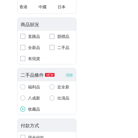
香港
中國
日本
商品狀況
直購品
競標品
全新品
二手品
有現貨
二手品條件
清除
NEW
福利品
近全新
八成新
出清品
收藏品
付款方式
現金付款