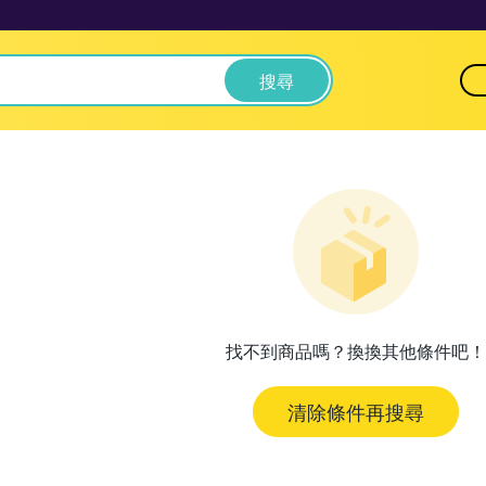
搜尋
找不到商品嗎？換換其他條件吧！
清除條件再搜尋