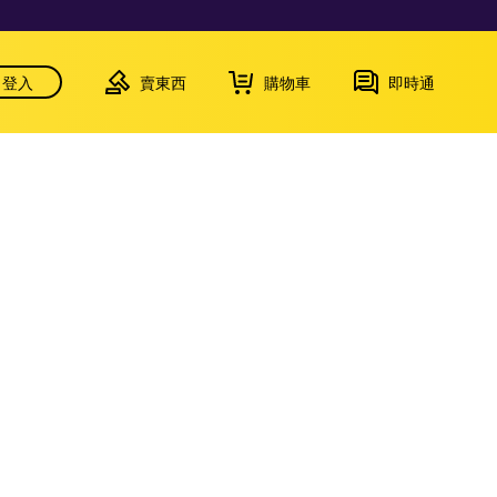
登入
賣東西
購物車
即時通