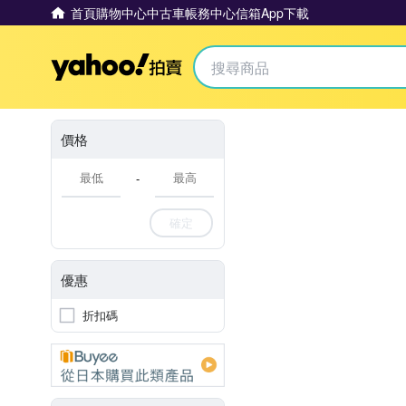
首頁
購物中心
中古車
帳務中心
信箱
App下載
Yahoo拍賣
價格
-
確定
優惠
折扣碼