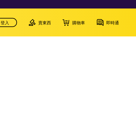
登入
賣東西
購物車
即時通