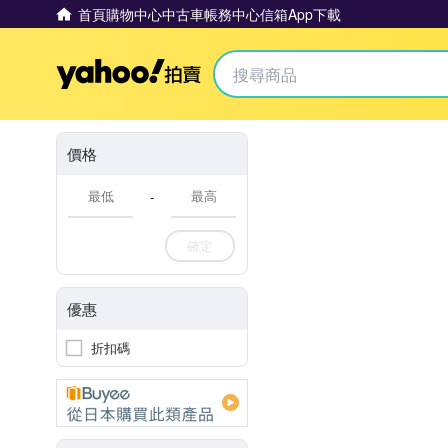
首頁
購物中心
中古車
帳務中心
信箱
App下載
Yahoo拍賣
價格
-
確定
優惠
折扣碼