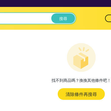
搜尋
找不到商品嗎？換換其他條件吧！
清除條件再搜尋