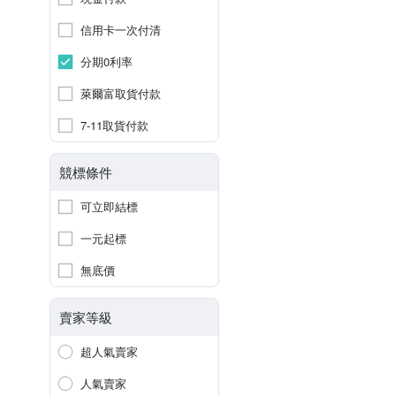
信用卡一次付清
分期0利率
萊爾富取貨付款
7-11取貨付款
競標條件
可立即結標
一元起標
無底價
賣家等級
超人氣賣家
人氣賣家