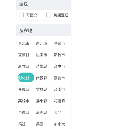
運送
可面交
跨國運送
所在地
台北市
新北市
基隆市
宜蘭縣
桃園市
新竹市
新竹縣
苗栗縣
台中市
彰化縣
南投縣
嘉義市
嘉義縣
雲林縣
台南市
高雄市
屏東縣
花蓮縣
台東縣
澎湖縣
金門
馬祖
美國
加拿大