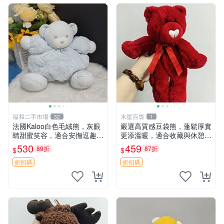
福和二手市場
水星百貨
32
1
法國Kaloo白色毛絨熊，灰眼
嚴選高質感豆袋熊，蓬鬆厚實
睛甜蜜笑容，適合安撫逗趣可
更添溫暖，適合收藏與休憩。
愛，柔軟面料手感佳。14 白
前胸填充飽滿，背部亦具優雅
530
459
89折
87折
$
$
色安撫熊 毛絨玩具 寶寶逗樂
設計。 豆袋熊 保暖 溫柔 蓬
具
松
折扣碼
折扣碼