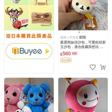
福和二手市場
32
嚴選熊妹頭沙包，可愛粒狀新
玉沙包，適合收藏與把玩 熊
妹 沙包 玉石
560
9折
$
折扣碼