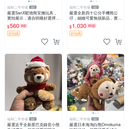
福和二手市場
福和二手市場
32
32
嚴選SanX鬆弛熊安撫玩具，
嚴選全新四十公分手機熊公
實拍展示，適合哄睡好選擇
仔，細緻可愛無損新品，實拍
電腦玩具 安撫用品
展現萌趣風采 潘朵拉 熊抱枕
560
1,030
9折
95折
$
$
折扣碼
折扣碼
福和二手市場
福和二手市場
32
32
嚴選近乎全新星巴克錄音小熊
嚴選日本海淘白熊Omokuma