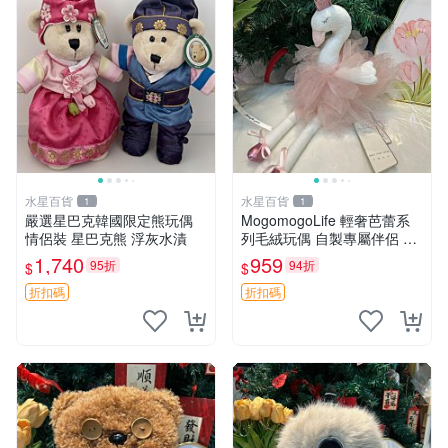
水星百貨
水星百貨
1
1
嚴選星巴克韓國限定熊玩偶
MogomogoLife 輕奢芭蕾系
情侶裝 星巴克熊 浮灰水漬
列毛絨玩偶 自製專屬伴侶 帶
標牌全新成色 芭蕾系列 毛絨
1,740
959
95折
94折
$
$
玩偶 安撫玩具 新款上架
折扣碼
折扣碼