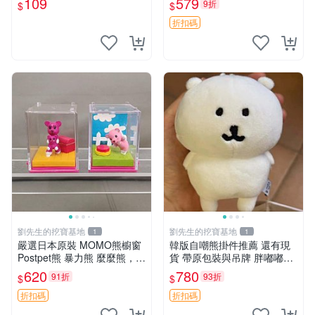
109
579
9折
$
$
公分 超適合收藏 迷你背包 毛
絨玩具 背包配件
折扣碼
劉先生的挖寶基地
劉先生的挖寶基地
1
1
嚴選日本原裝 MOMO熊櫥窗
韓版自嘲熊掛件推薦 還有現
Postpet熊 暴力熊 麼麼熊，實
貨 帶原包裝與吊牌 胖嘟嘟超
物精緻收藏無損，二手誠意出
可愛 毛絨手感佳 小熊掛件 自
620
780
91折
93折
$
$
售 暴力熊 MOMO熊 日本版
嘲抱枕 小熊抱枕
櫥趣熊熊偶
折扣碼
折扣碼