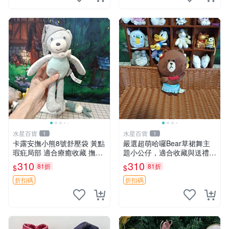
水星百貨
水星百貨
1
1
卡露安撫小熊8號舒壓袋 黃點
嚴選超萌哈囉Bear草裙舞主
瑕疪局部 適合療癒收藏 撫慰
題小公仔，適合收藏與送禮 1
身心 美肌養護 放鬆好物
00 克 哈囉Bear 草裙舞
310
310
81折
81折
$
$
折扣碼
折扣碼