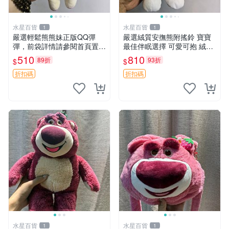
水星百貨
水星百貨
1
1
嚴選輕鬆熊熊妹正版QQ彈
嚴選絨質安撫熊附搖鈴 寶寶
彈，前袋詳情請參閱首頁置頂
最佳伴眠選擇 可愛可抱 絨毛
說明適合收藏 QQ彈彈 正版
玩具 安撫熊 嬰兒用
510
810
89折
93折
$
$
熊熊妹
折扣碼
折扣碼
水星百貨
水星百貨
1
1