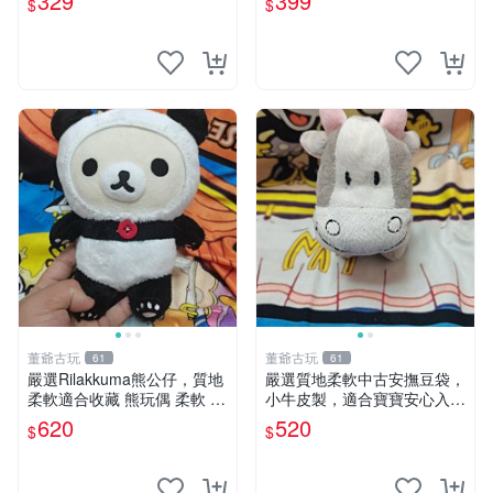
329
399
$
$
奇 Chiikawa 毛絨 超軟
董爺古玩
董爺古玩
61
61
嚴選Rilakkuma熊公仔，質地
嚴選質地柔軟中古安撫豆袋，
柔軟適合收藏 熊玩偶 柔軟 公
小牛皮製，適合寶寶安心入
仔 收藏
眠。 安撫豆袋 小牛皮 寶寶安
620
520
$
$
撫