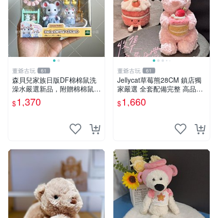
董爺古玩
董爺古玩
61
61
森貝兒家族日版DF棉棉鼠洗
Jellycat草莓熊28CM 鎮店獨
澡水嚴選新品，附贈棉棉鼠媽
家嚴選 全套配備完整 高品質
媽與嬰兒及配件。-paper盒
收藏好物 紋章 玩具熊 定制熊
1,370
1,660
$
$
裝，輕便設計方便攜帶。 棉
棉鼠 棉玩 公仔