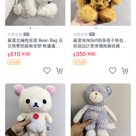
水星百貨
水星百貨
1
1
嚴選北極熊形塑 Bean Bag 豆
嚴選海淘Soft萌系母子熊包，
豆熊臀部緩衝坐墊 軟癟癟舒
前袋設計更便攜推薦收藏 母
壓設計 保暖又實用 適合久坐
子熊 軟綿綿 包包
610
350
91折
83折
$
$
放松 推薦居家使用 RUSS系
列 豆豆熊屁屁坐墊 3D顆粒結
折扣碼
折扣碼
構