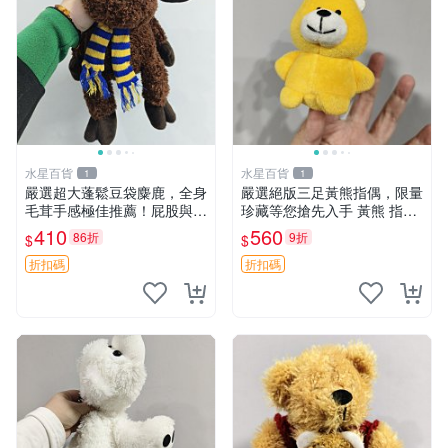
水星百貨
水星百貨
1
1
嚴選超大蓬鬆豆袋麋鹿，全身
嚴選絕版三足黃熊指偶，限量
毛茸手感極佳推薦！屁股與四
珍藏等您搶先入手 黃熊 指偶
肢填充均勻，適合收藏與孩童
珍藏品
410
560
86折
9折
$
$
共賞。 麋鹿 豆袋 毛茸玩具
折扣碼
折扣碼