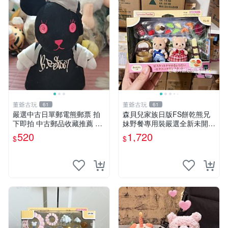
董爺古玩
董爺古玩
61
61
嚴選中古日單郵電熊郵票 拍
森貝兒家族日版FS餅乾熊兄
下即拍 中古郵品收藏推薦 郵
妹野餐專用裝嚴選全新未開
票 郵電熊 日本
封，包含兩組大童款紙盒裝，
520
1,720
$
$
適合收藏與分享。 餅乾熊兄
妹、野餐、收藏