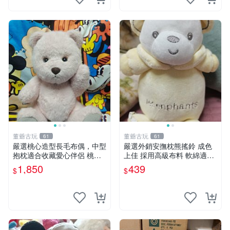
董爺古玩
董爺古玩
61
61
嚴選桃心造型長毛布偶，中型
嚴選外銷安撫枕熊搖鈴 成色
抱枕適合收藏愛心伴侶 桃心
上佳 採用高級布料 軟綿適合
抱枕 布娃娃 猛咬布偶
收藏 安心選購 安撫枕 熊玩具
1,850
439
$
$
搖鈴