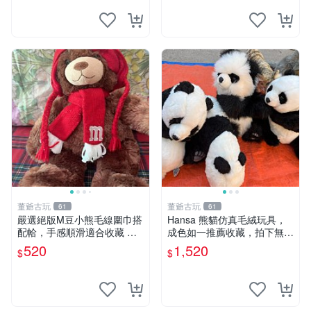
架架設
董爺古玩
董爺古玩
61
61
嚴選絕版M豆小熊毛線圍巾搭
Hansa 熊貓仿真毛絨玩具，
配帢，手感順滑適合收藏 絕
成色如一推薦收藏，拍下無疑
版M豆小熊、圍巾、毛線帢
心 熊貓 毛絨玩具 收藏
520
1,520
$
$
經典好搭