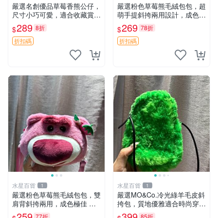
嚴選名創優品草莓香熊公仔，
嚴選粉色草莓熊毛絨包包，超
尺寸小巧可愛，適合收藏賞玩
萌手提斜挎兩用設計，成色上
30cm 玩具 公仔 草莓熊
佳容量大 粉紅草莓 毛絨包 超
289
269
8折
78折
$
$
大容量
折扣碼
折扣碼
水星百貨
水星百貨
1
1
嚴選粉色草莓熊毛絨包包，雙
嚴選MO&Co.冷光綠羊毛皮斜
肩背斜挎兩用，成色極佳 精
挎包，質地優雅適合時尚穿搭
準關鍵詞：草莓熊 包包 毛絨
冷光綠 皮包 斜挎包
259
399
77折
85折