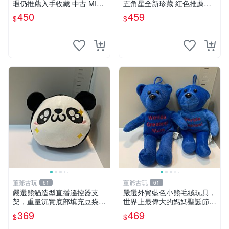
瑕仍推薦入手收藏 中古 MINI
五角星全新珍藏 紅色推薦收
SO 草莓熊 玩具 收藏
藏 玩具掛飾 掛件 新品
450
459
$
$
董爺古玩
董爺古玩
61
61
嚴選熊貓造型直播遙控器支
嚴選外貿藍色小熊毛絨玩具，
架，重量沉實底部填充豆袋，
世界上最偉大的媽媽聖誕節推
手機遙控器最佳架設選擇推薦
薦禮物 五角星 兒童玩具 母親
369
469
$
$
直播遙控器支架 毛絨玩具 支
節