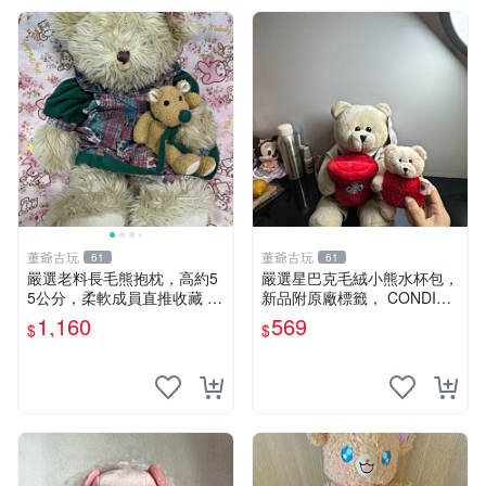
董爺古玩
董爺古玩
61
61
嚴選老料長毛熊抱枕，高約5
嚴選星巴克毛絨小熊水杯包，
5公分，柔軟成員直推收藏 長
新品附原廠標籤， CONDITI
毛熊 柔軟熊抱枕 55公分
ON 良好，詳情請參閱商品圖
1,160
569
$
$
片。 星巴克 毛絨小熊 水杯包