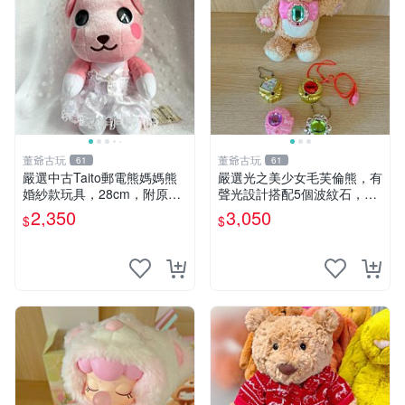
董爺古玩
董爺古玩
61
61
嚴選中古Taito郵電熊媽媽熊
嚴選光之美少女毛芙倫熊，有
婚紗款玩具，28cm，附原
聲光設計搭配5個波紋石，成
盒，保存極佳實拍，婚紗細節
色完美如圖。爽快附電池，讓
2,350
3,050
$
$
清晰可見，偶像收藏推薦 婚
愛心不打折扣。 光之美少女
紗小花 玩具 模型
毛芙倫熊 波紋石 有聲光