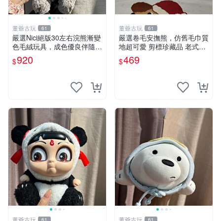
董爺古玩
董爺古玩
61
61
嚴選Nici絕版30左右浣熊漸變
嚴選卷毛安撫熊，仿舊毛巾質
色毛絨玩具，成色優良伴隨原
地超可愛 剪標珍藏品 老式毛
廠牌標 浣熊 玩具 毛絨
巾質地 安撫熊 款式
920
469
$
$
董爺古玩
董爺古玩
61
61