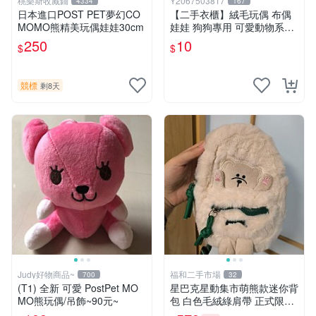
桃樂斯收藏鋪
Y2067503817
4334
167
日本進口POST PET夢幻CO
【二手衣櫃】絨毛玩偶 布偶
MOMO熊精美玩偶娃娃30cm
娃娃 狗狗專用 可愛動物系列
耐咬耐磨玩具 玩偶 粉紅熊寵
250
10
$
$
物玩具 1120929
競標
剩8天
Judy好物商品~
福和二手市場
700
32
(T1) 全新 可愛 PostPet MO
星巴克星動集市萌熊款迷你背
MO熊玩偶/吊飾~90元~
包 白色毛絨綠肩帶 正式限量
版 新品 上市未拆封 尺寸約20