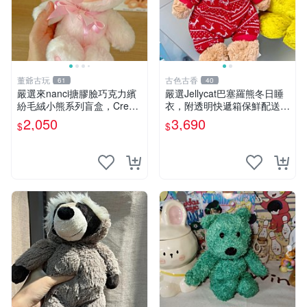
董爺古玩
古色古香
61
40
嚴選來nanci搪膠臉巧克力繽
嚴選Jellycat巴塞羅熊冬日睡
紛毛絨小熊系列盲盒，Crea
衣，附透明快遞箱保鮮配送，
my櫻花巧藝盲盒 隱藏款Crea
童趣可愛可收藏 巴塞羅熊 睡
2,050
3,690
$
$
my櫻花巧藝 嬰熊盲盒娃娃 樂
衣 透明袋
趣盲盒