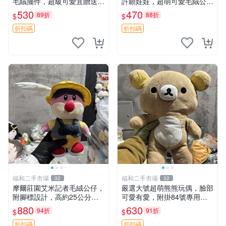
毛絨擺件，超級可愛宜贈送掛
許願娃娃，超萌可愛毛絨公仔
飾 錄音小熊 毛絨擺件 贈品
推薦收藏 白熊 Omokuma 毛
530
470
89折
88折
$
$
絨玩具 偽裝娃娃 玩具擺飾
折扣碼
折扣碼
福和二手市場
福和二手市場
32
32
摩爾莊園艾米記者毛絨公仔，
嚴選大號超萌熊熊玩偶，臉部
附腳標設計，高約25公分，
可愛有愛，附掛84號專用
全新未拆封，限量珍藏。艾米
袋，適合收藏與送禮 寶寶熊
880
630
94折
91折
$
$
記者 毛絨公仔 超萌玩偶
玩具 熊抱枕
折扣碼
折扣碼