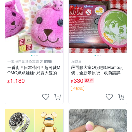
一番街日系禮物專賣店
水狸屋
87
一番街＊日本帶回＊超可愛M
嚴選膽大黨Q版吧唧Momo玩
OMO趴趴娃娃~只賣大隻的1
偶，全新帶原袋，收前請詳讀
號~單隻價～生日禮物
收物須知。非偏遠地區同城可
1,180
330
82折
$
$
取。 膽大黨 Q版 陳冠希 妙Q
玩偶
折扣碼