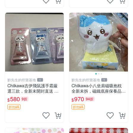
劉先生的挖寶基地
劉先生的挖寶基地
1
1
Chiikawa吉伊飛鼠護手霜厳
Chiikawa小八坐肩磁吸抱枕
選三款，全新未開封直送 飛
全新未拆，磁鐵底座保養品專
鼠 護手霜 吉伊三款 新貨
用 磁鐵 磁吸 抱枕
580
970
9折
94折
$
$
折扣碼
折扣碼