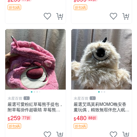
$
$
折扣碼
折扣碼
水星百貨
水星百貨
1
1
嚴選可愛粉紅草莓熊手提包，
嚴選艾瑪莫莉MOMO晚安香
附草莓掛件超吸睛 草莓熊手
薰玩偶，精致無瑕伴您入眠
提包 草莓掛件 可愛portunes
晚安精靈 香薰玩具 玩偶收藏
259
480
77折
88折
$
$
e
折扣碼
折扣碼