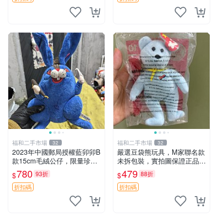
福和二手市場
福和二手市場
32
32
2023年中國郵局授權藍卯卯B
嚴選豆袋熊玩具，M家聯名款
款15cm毛絨公仔，限量珍藏
未拆包裝，實拍圖保證正品
版 毛絨玩具 新年禮品 藍卯卯
豆袋玩具 嚴選 M家 豆袋熊
780
479
93折
88折
$
$
限量版 15cm
折扣碼
折扣碼