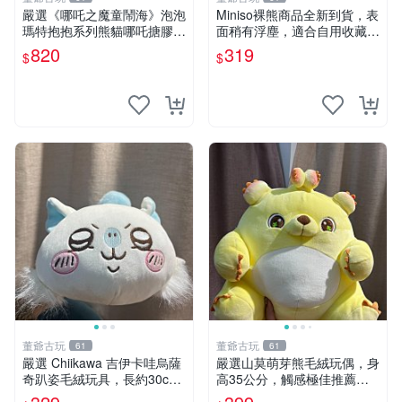
嚴選《哪吒之魔童鬧海》泡泡
Miniso裸熊商品全新到貨，表
瑪特抱抱系列熊貓哪吒搪膠臉
面稍有浮塵，適合自用收藏嚴
毛絨， STATE：如圖顯示 哪
選款。 裸熊 商品 裸熊玩偶
820
319
$
$
吒 毛絨公仔 泡泡瑪特
董爺古玩
董爺古玩
61
61
嚴選 Chiikawa 吉伊卡哇烏薩
嚴選山莫萌芽熊毛絨玩偶，身
奇趴姿毛絨玩具，長約30c
高35公分，觸感極佳推薦收
m，質地超軟適合收藏 烏薩
藏 萌芽熊 毛絨玩偶 串珠玩偶