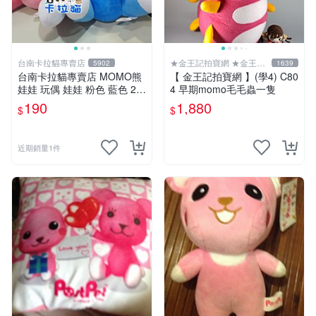
台南卡拉貓專賣店
★金王記拍寶網 ★金王記
5902
1639
拍寶趣
台南卡拉貓專賣店 MOMO熊
【 金王記拍寶網 】(學4) C80
娃娃 玩偶 娃娃 粉色 藍色 2色
4 早期momo毛毛蟲一隻
分售
190
1,880
$
$
近期銷量1件