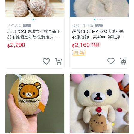
古色古香
福和二手市場
40
32
JELLYCAT史瑪吉小熊全新正
嚴選13DE MARZO大號小熊
品附原箱透明袋包裝推薦 透
衣服裝飾，高40cm浮毛浮
明袋 包裝盒 史瑪吉小熊
灰，詳觀後再拍。二手收藏請
2,290
2,160
95折
$
$
珍惜。 13DE MARZO 二手
小熊 衣服裝飾
折扣碼