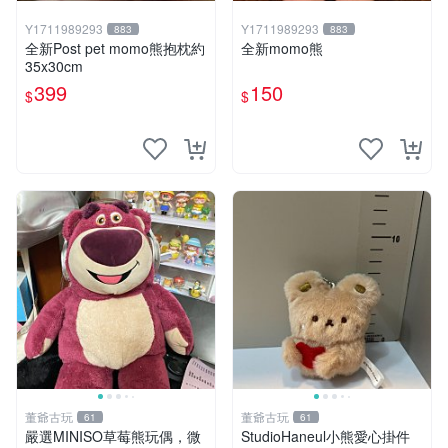
Y1711989293
Y1711989293
883
883
全新Post pet momo熊抱枕約
全新momo熊
35x30cm
399
150
$
$
董爺古玩
董爺古玩
61
61
嚴選MINISO草莓熊玩偶，微
StudioHaneul小熊愛心掛件