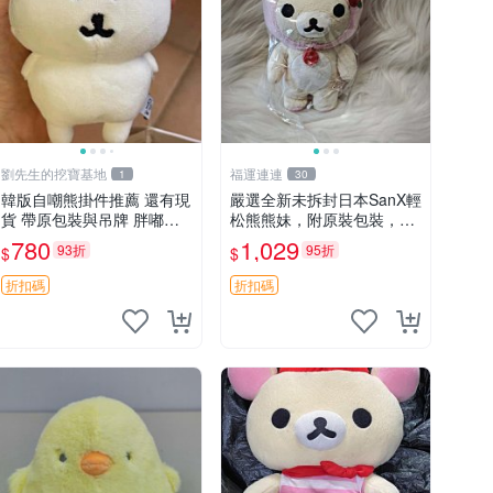
劉先生的挖寶基地
福運連連
1
30
韓版自嘲熊掛件推薦 還有現
嚴選全新未拆封日本SanX輕
貨 帶原包裝與吊牌 胖嘟嘟
松熊熊妹，附原裝包裝，毛
超可愛 毛絨手感佳 小熊掛
絨質地極佳，細膩可愛，推
780
1,029
93折
95折
$
$
件 自嘲抱枕 小熊抱枕
薦收藏兼送禮，適合女性好
友或家人，限量釋出。鬆
折扣碼
折扣碼
熊、熊玩偶、收藏品