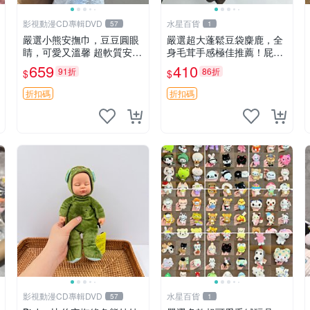
影視動漫CD專輯DVD
水星百貨
57
1
嚴選小熊安撫巾，豆豆圓眼
嚴選超大蓬鬆豆袋麋鹿，全
睛，可愛又溫馨 超軟質安撫
身毛茸手感極佳推薦！屁股
巾，豆豆設計，哄睡好幫手
與四肢填充均勻，適合收藏
659
410
91折
86折
$
$
約克豆豆眼安撫巾 數碼豆豆
與孩童共賞。 麋鹿 豆袋 毛
眼
茸玩具
折扣碼
折扣碼
影視動漫CD專輯DVD
水星百貨
57
1