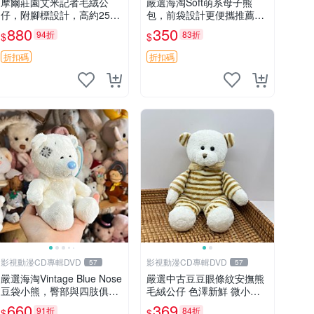
摩爾莊園艾米記者毛絨公
嚴選海淘Soft萌系母子熊
仔，附腳標設計，高約25公
包，前袋設計更便攜推薦收
分，全新未拆封，限量珍
藏 母子熊 軟綿綿 包包
880
350
94折
83折
$
$
藏。艾米記者 毛絨公仔 超
萌玩偶
折扣碼
折扣碼
影視動漫CD專輯DVD
影視動漫CD專輯DVD
57
57
嚴選海淘Vintage Blue Nose
嚴選中古豆豆眼條紋安撫熊
豆袋小熊，臀部與四肢俱
毛絨公仔 色澤新鮮 微小瑕
全，坐高11公分，附原盒與
疵可收藏 中古 安撫熊 條紋
660
369
91折
84折
$
$