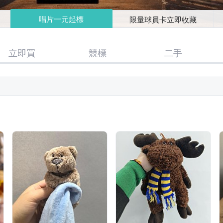
唱片一元起標
限量球員卡立即收藏
立即買
競標
二手