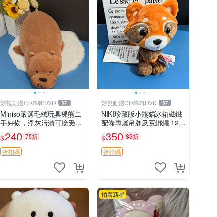
影視動漫CD專輯DVD
影視動漫CD專輯DVD
57
57
Miniso嚴選毛絨玩具裸熊二
NIKI珍藏版小熊貓冰箱磁鐵
手好物，浮灰污漬可接受。
配備專屬吊牌及豆綁繩 12c
請詳閱照片再下單，售出不
m 廢品嚴選 好評推薦 小熊
240
350
75折
83折
$
$
退不換。全新品相收藏推
貓冰箱貼 磁鐵掛件 冰箱飾
薦。 裸熊 毛絨玩具 收藏
品
折扣碼
折扣碼
拍賣新星