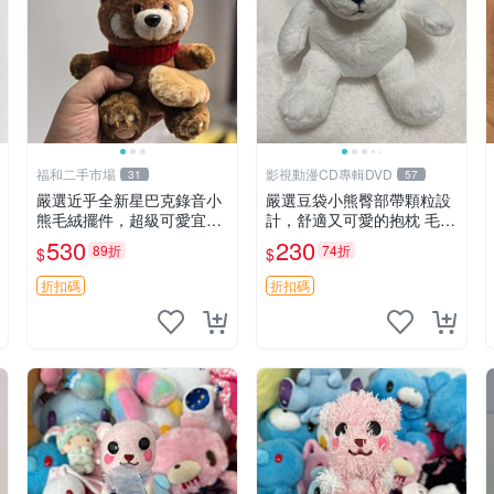
福和二手市場
影視動漫CD專輯DVD
31
57
嚴選近乎全新星巴克錄音小
嚴選豆袋小熊臀部帶顆粒設
熊毛絨擺件，超級可愛宜贈
計，舒適又可愛的抱枕 毛絨
送掛飾 錄音小熊 毛絨擺件
抱枕、臀部按摩、坐墊
530
230
89折
74折
$
$
贈品
折扣碼
折扣碼