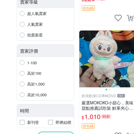
紀念 金屬搖鈴 新手媽咪推
賣家等級
薦 長頸鹿 抓rary 搖鈴
折扣碼
超人氣賣家
人氣賣家
拍賣新星
賣家評價
1-100
高於100
高於1,000
高於10,000
影視動漫CD專輯DVD
57
嚴選MOKOKO小甜心，美味
甜點推薦試吃裝 鮮果夾心糖
時間
果，甜蜜滋味享不停 薄荷草
1,010
95折
$
莓 奶油心 60粒 mini小甜心
新刊登
即將結標
糖果，水果味夾心零食裝 心
折扣碼
形糖果 60