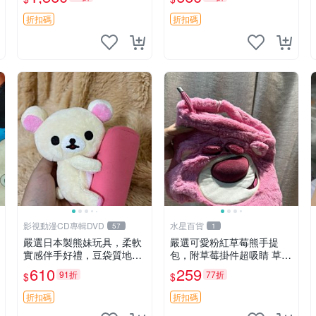
加熱，適合各個年齡層，冷
郵電熊 中古玩偶
暖兩用享受抱抱樂趣，不容
折扣碼
折扣碼
錯過嚴選好物 溫暖 冷感
影視動漫CD專輯DVD
水星百貨
57
1
嚴選日本製熊妹玩具，柔軟
嚴選可愛粉紅草莓熊手提
實感伴手好禮，豆袋質地手
包，附草莓掛件超吸睛 草莓
感佳，抱枕小熊 recom 推薦
熊手提包 草莓掛件 可愛port
610
259
91折
77折
$
$
白色豆袋 玩具
unese
折扣碼
折扣碼