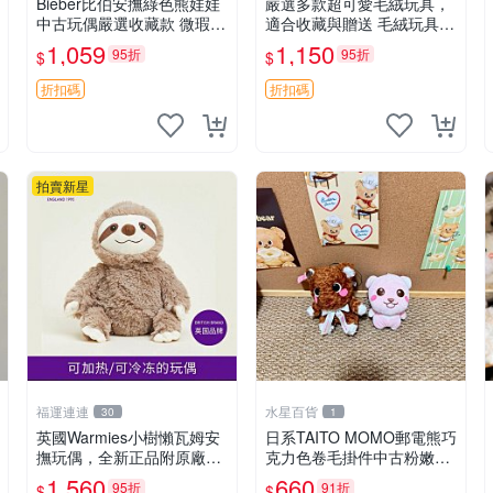
Bieber比伯安撫綠色熊娃娃
嚴選多款超可愛毛絨玩具，
中古玩偶嚴選收藏款 微瑕輕
適合收藏與贈送 毛絨玩具、
度使用 Bieber綠熊娃娃 中
抱枕、公仔
1,059
1,150
95折
95折
$
$
古玩偶 微瑕
折扣碼
折扣碼
拍賣新星
福運連連
水星百貨
30
1
英國Warmies小樹懶瓦姆安
日系TAITO MOMO郵電熊巧
撫玩偶，全新正品附原廠吊
克力色卷毛掛件中古粉嫩玩
牌與防塵袋，內藏薰衣草可
偶微瑕推薦 postpet momo
1,560
660
95折
91折
$
$