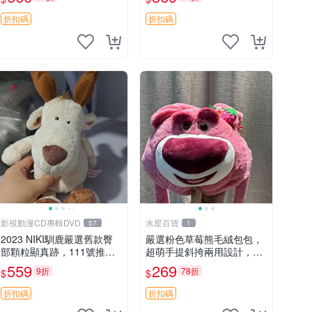
吊牌收藏。藍鼻子小熊，值
公仔
得擁有 玩具 憶熊
折扣碼
折扣碼
影視動漫CD專輯DVD
水星百貨
57
1
2023 NIKI馴鹿嚴選舊款臀
嚴選粉色草莓熊毛絨包包，
部顆粒顯真跡，111號推薦
超萌手提斜挎兩用設計，成
珍藏品 馴鹿 舊款 尾巴顆粒
色上佳容量大 粉紅草莓 毛
559
269
9折
78折
$
$
絨包 超大容量
折扣碼
折扣碼