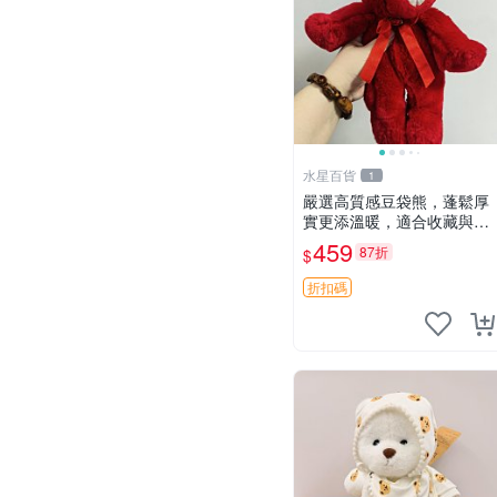
水星百貨
1
嚴選高質感豆袋熊，蓬鬆厚
實更添溫暖，適合收藏與休
憩。前胸填充飽滿，背部亦
459
87折
$
具優雅設計。 豆袋熊 保暖
溫柔 蓬松
折扣碼