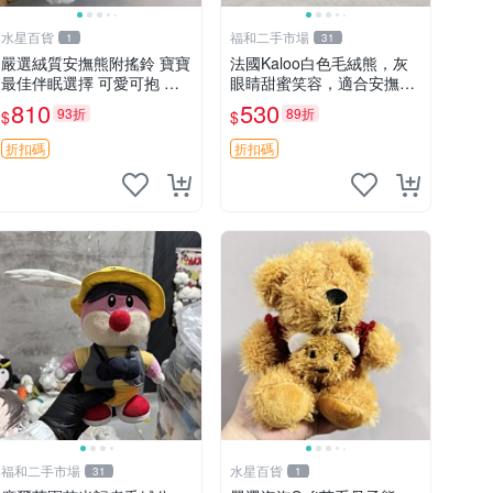
水星百貨
福和二手市場
1
31
嚴選絨質安撫熊附搖鈴 寶寶
法國Kaloo白色毛絨熊，灰
最佳伴眠選擇 可愛可抱 絨
眼睛甜蜜笑容，適合安撫逗
毛玩具 安撫熊 嬰兒用
趣可愛，柔軟面料手感佳。
810
530
93折
89折
$
$
14 白色安撫熊 毛絨玩具 寶
寶逗樂具
折扣碼
折扣碼
福和二手市場
水星百貨
31
1