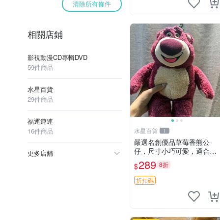
清除所有條件
相關店鋪
影視動漫CD專輯DVD
59件商品
水星百貨
29件商品
福運連連
16件商品
水星百貨
1
嚴選名創優品草莓香熊公
仔，尺寸小巧可愛，適合收
更多店舖
藏賞玩 30cm 玩具 公仔 草
289
8折
$
莓熊
折扣碼