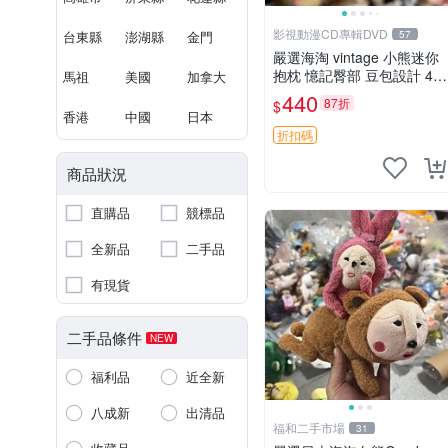
影視動漫CD專輯DVD
台東縣
澎湖縣
金門
57
嚴選海淘 vintage 小熊迷你
抱枕 憶記臀部 豆包設計 4c
馬祖
美國
加拿大
m 高 推薦收藏 迷你豆包小
440
87折
$
熊、高臀部、豆袋抱枕
香港
中國
日本
折扣碼
商品狀況
直購品
競標品
全新品
二手品
有現貨
二手品條件
NEW
福利品
近全新
八成新
出清品
福和二手市場
31