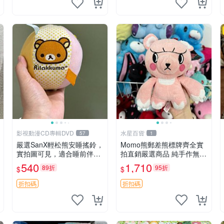
影視動漫CD專輯DVD
水星百貨
57
1
嚴選SanX輕松熊安睡搖鈴，
Momo熊郵差熊標牌齊全實
實拍圖可見，適合睡前伴
拍直銷嚴選商品 純手作無修
侶， Picks安撫好物 0325
圖可收藏 郵差熊 Momo熊
540
1,710
89折
95折
$
$
懸吊 電腦
標牌 商品
折扣碼
折扣碼