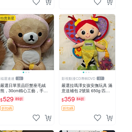
拍賣新星
福運連連
影視動漫CD專輯DVD
30
57
嚴選日單景品巨蟹座毛絨
嚴選拉瑪澤女孩安撫玩具 滿
熊，30cm精心工藝，手感
意送補包 2號裝 650g 匹配
軟糯推薦收藏送人 巨蟹座
嬰幼童舒壓好伴侶 女孩專用
529
359
89折
84折
$
$
毛絨玩具 精緻做工
安心選擇 安撫玩偶 衝包 玩
具
折扣碼
折扣碼