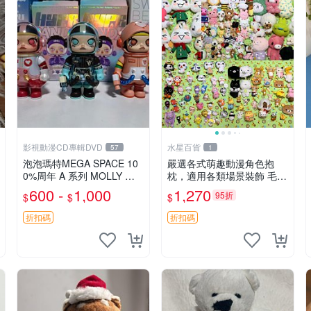
影視動漫CD專輯DVD
水星百貨
57
1
泡泡瑪特MEGA SPACE 10
嚴選各式萌趣動漫角色抱
0%周年 A 系列 MOLLY 權
枕，適用各類場景裝飾 毛絨
威隱藏款 嚴選薄荷巧克力色
玩具、卡通抱枕、趣味玩偶
600 -
1,000
1,270
95折
$
$
$
80年代風味 權威推薦 合適
收藏
折扣碼
折扣碼