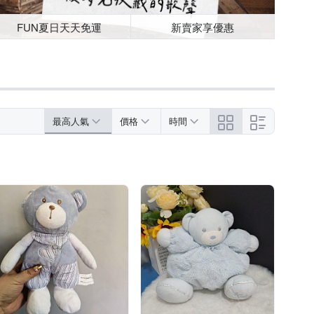
FUN夏日天天免運
新賣家享優惠
最高人氣
價格
時間