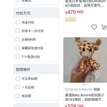
收藏品
嚴選日本海淘白熊Omokum
a許願娃娃，超萌可愛毛絨
公仔推薦收藏 白熊 Omoku
470
88折
$
付款方式
ma 毛絨玩具 偽裝娃娃 玩具
擺飾
折扣碼
現金付款
信用卡一次付清
分期0利率
萊爾富取貨付款
7-11取貨付款
競標條件
可立即結標
一元起標
影視動漫CD專輯DVD
57
嚴選Baby Aurora長頸鹿小
無底價
抓rary搖鈴，細節精緻可聆
聽清脆鈴音 軟萌可愛 定制
229
74折
$