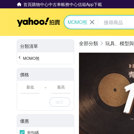
首頁
購物中心
中古車
帳務中心
信箱
App下載
Yahoo拍賣
MOMO熊
玩具、模型與
分類清單
MOMO熊
價格
-
確定
優惠
折扣碼