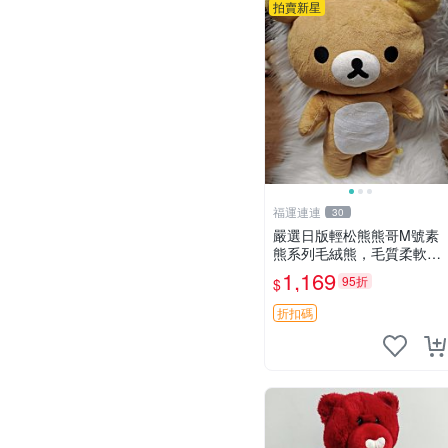
拍賣新星
福運連連
30
嚴選日版輕松熊熊哥M號素
熊系列毛絨熊，毛質柔軟，
精緻可愛，尺寸35cm，保
1,169
95折
$
存狀態優異。收藏或贈送皆
為佳選。 中古 毛絨熊 毛玩
折扣碼
偶