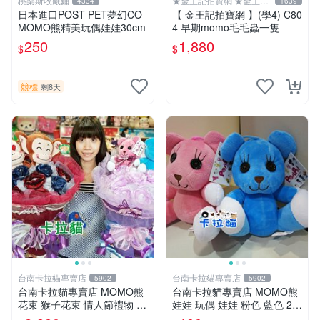
桃樂斯收藏鋪
★金王記拍寶網 ★金王記
4334
1639
拍寶趣
日本進口POST PET夢幻CO
【 金王記拍寶網 】(學4) C80
MOMO熊精美玩偶娃娃30cm
4 早期momo毛毛蟲一隻
250
1,880
$
$
競標
剩8天
台南卡拉貓專賣店
台南卡拉貓專賣店
5902
5902
台南卡拉貓專賣店 MOMO熊
台南卡拉貓專賣店 MOMO熊
花束 猴子花束 情人節禮物 二
娃娃 玩偶 娃娃 粉色 藍色 2色
選一 可繡字 可今天寄明天到
分售