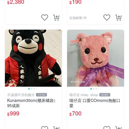
2,380
190
$
$
近期銷量1件
不議價不另拍圖片
喵仔店 miao_shop
1114
3167
Kunamom30cm(櫃床橘袋）
喵仔店 口愛COmomo無敵口
95成新
愛
999
700
$
$