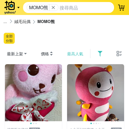
MOMO熊
登
絨毛玩偶
MOMO熊
全部
分類
最新上架
價格
最高人氣