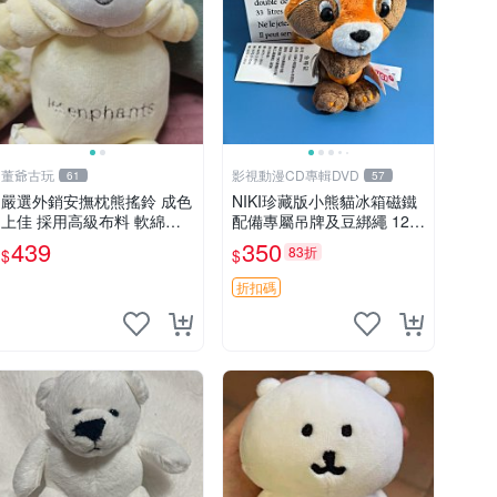
董爺古玩
影視動漫CD專輯DVD
61
57
嚴選外銷安撫枕熊搖鈴 成色
NIKI珍藏版小熊貓冰箱磁鐵
上佳 採用高級布料 軟綿適
配備專屬吊牌及豆綁繩 12c
合收藏 安心選購 安撫枕 熊
m 廢品嚴選 好評推薦 小熊
439
350
83折
$
$
玩具 搖鈴
貓冰箱貼 磁鐵掛件 冰箱飾
品
折扣碼