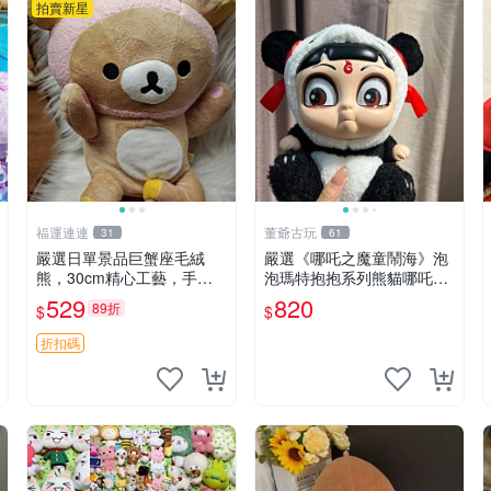
拍賣新星
福運連連
董爺古玩
31
61
嚴選日單景品巨蟹座毛絨
嚴選《哪吒之魔童鬧海》泡
熊，30cm精心工藝，手感
泡瑪特抱抱系列熊貓哪吒搪
軟糯推薦收藏送人 巨蟹座
膠臉毛絨， STATE：如圖顯
529
820
89折
$
$
毛絨玩具 精緻做工
示 哪吒 毛絨公仔 泡泡瑪特
折扣碼