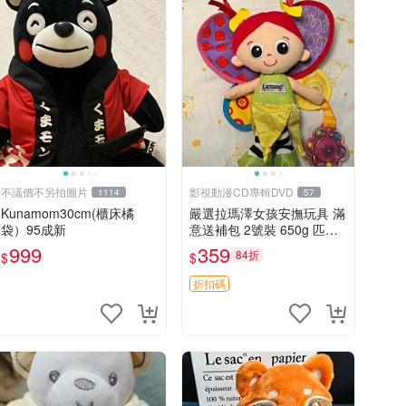
不議價不另拍圖片
影視動漫CD專輯DVD
1114
57
Kunamom30cm(櫃床橘
嚴選拉瑪澤女孩安撫玩具 滿
袋）95成新
意送補包 2號裝 650g 匹配
嬰幼童舒壓好伴侶 女孩專用
999
359
84折
$
$
安心選擇 安撫玩偶 衝包 玩
具
折扣碼