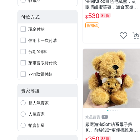
收藏品
法國Kaloo白色毛絨熊，灰
眼睛甜蜜笑容，適合安撫逗
趣可愛，柔軟面料手感佳。
530
89折
$
付款方式
14 白色安撫熊 毛絨玩具 寶
寶逗樂具
折扣碼
現金付款
信用卡一次付清
分期0利率
萊爾富取貨付款
7-11取貨付款
賣家等級
超人氣賣家
人氣賣家
水星百貨
1
嚴選海淘Soft萌系母子熊
拍賣新星
包，前袋設計更便攜推薦收
藏 母子熊 軟綿綿 包包
350
83折
$