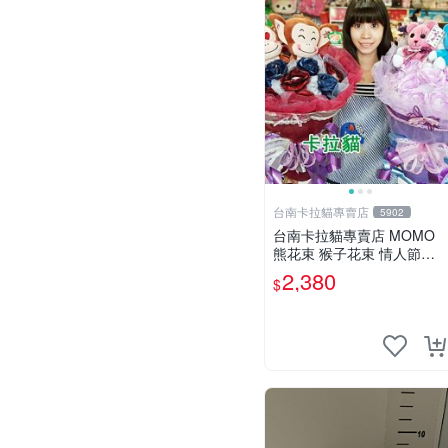
台南卡拉貓專賣店
5902
台南卡拉貓專賣店 MOMO
熊花束 猴子花束 情人節禮
物 二選一 可繡字 可今天寄
2,380
$
明天到