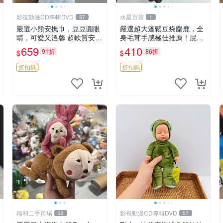
影視動漫CD專輯DVD
水星百貨
57
1
嚴選小熊安撫巾，豆豆圓眼
嚴選超大蓬鬆豆袋麋鹿，全
睛，可愛又溫馨 超軟質安撫
身毛茸手感極佳推薦！屁股
巾，豆豆設計，哄睡好幫手
與四肢填充均勻，適合收藏
659
410
91折
86折
$
$
約克豆豆眼安撫巾 數碼豆豆
與孩童共賞。 麋鹿 豆袋 毛
眼
茸玩具
折扣碼
折扣碼
福和二手市場
影視動漫CD專輯DVD
32
57