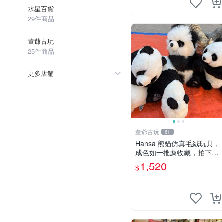
水星百貨
29件商品
董爺古玩
25件商品
更多店舖
董爺古玩
61
Hansa 熊貓仿真毛絨玩具，
成色如一推薦收藏，拍下無
疑心 熊貓 毛絨玩具 收藏
1,520
$