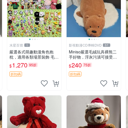
水星百貨
影視動漫CD專輯DVD
1
57
嚴選各式萌趣動漫角色抱
Miniso嚴選毛絨玩具裸熊二
枕，適用各類場景裝飾 毛絨
手好物，浮灰污漬可接受。
玩具、卡通抱枕、趣味玩偶
請詳閱照片再下單，售出不
1,270
240
95折
75折
$
$
退不換。全新品相收藏推
薦。 裸熊 毛絨玩具 收藏
折扣碼
折扣碼