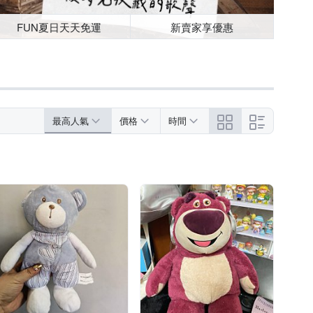
FUN夏日天天免運
新賣家享優惠
最高人氣
價格
時間