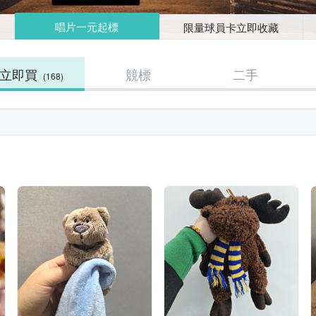
唱片一元起標
限量球員卡立即收藏
立即買
競標
二手
(168)