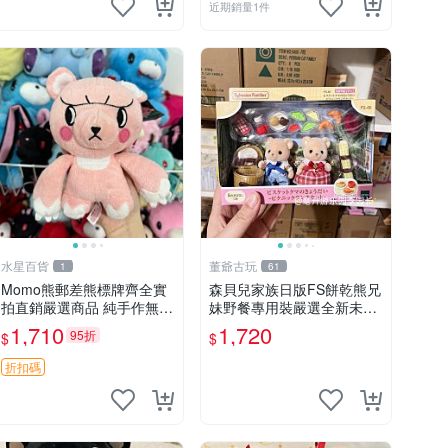
近期銷量1件
水星百貨
董爺古玩
1
61
Momo熊郵差熊標牌齊全實
森貝兒家族日版FS餅乾熊兄
拍直銷嚴選商品 純手作無修
妹野餐專用裝嚴選全新未開
圖可收藏 郵差熊 Momo熊
封，包含兩組大童款紙盒
1,710
1,720
95折
$
$
標牌 商品
裝，適合收藏與分享。 餅乾
熊兄妹、野餐、收藏
折扣碼