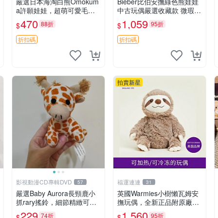
嚴選日本海淘白熊Omokum
Bieber比伯安撫綠色熊娃娃
a許願娃娃，超萌可愛毛絨
中古玩偶嚴選收藏款 微瑕輕
公仔推薦收藏 白熊 Omoku
度使用 Bieber綠熊娃娃 中
470
1,059
88折
95折
$
$
ma 毛絨玩具 偽裝娃娃 玩具
古玩偶 微瑕
擺飾
折扣碼
折扣碼
拍賣新星
影視動漫CD專輯DVD
福運連連
57
31
嚴選Baby Aurora長頸鹿小
英國Warmies小樹懶瓦姆安
抓rary搖鈴，細節精緻可聆
撫玩偶，全新正品附原廠吊
聽清脆鈴音 軟萌可愛 定制
牌與防塵袋，內藏薰衣草可
229
1,560
74折
95折
$
$