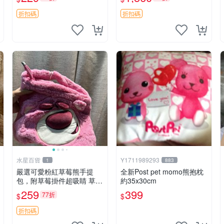
紀念 金屬搖鈴 新手媽咪推
加熱，適合各個年齡層，冷
薦 長頸鹿 抓rary 搖鈴
暖兩用享受抱抱樂趣，不容
折扣碼
折扣碼
錯過嚴選好物 溫暖 冷感
水星百貨
Y1711989293
1
883
嚴選可愛粉紅草莓熊手提
全新Post pet momo熊抱枕
包，附草莓掛件超吸睛 草莓
約35x30cm
熊手提包 草莓掛件 可愛port
259
399
77折
$
$
unese
折扣碼