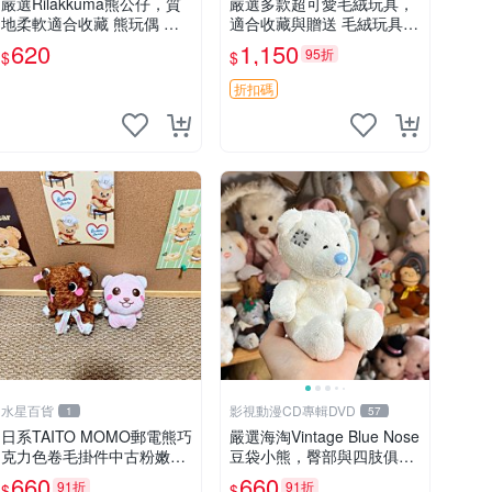
嚴選Rilakkuma熊公仔，質
嚴選多款超可愛毛絨玩具，
地柔軟適合收藏 熊玩偶 柔
適合收藏與贈送 毛絨玩具、
軟 公仔 收藏
抱枕、公仔
620
1,150
95折
$
$
折扣碼
水星百貨
影視動漫CD專輯DVD
1
57
日系TAITO MOMO郵電熊巧
嚴選海淘Vintage Blue Nose
克力色卷毛掛件中古粉嫩玩
豆袋小熊，臀部與四肢俱
偶微瑕推薦 postpet momo
全，坐高11公分，附原盒與
660
660
91折
91折
$
$