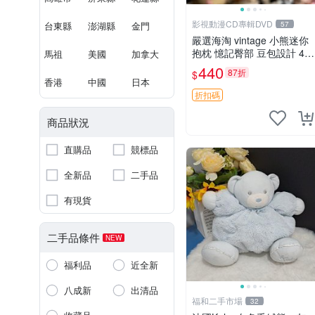
影視動漫CD專輯DVD
台東縣
澎湖縣
金門
57
嚴選海淘 vintage 小熊迷你
抱枕 憶記臀部 豆包設計 4c
馬祖
美國
加拿大
m 高 推薦收藏 迷你豆包小
440
87折
$
熊、高臀部、豆袋抱枕
香港
中國
日本
折扣碼
商品狀況
直購品
競標品
全新品
二手品
有現貨
二手品條件
NEW
福利品
近全新
八成新
出清品
福和二手市場
32