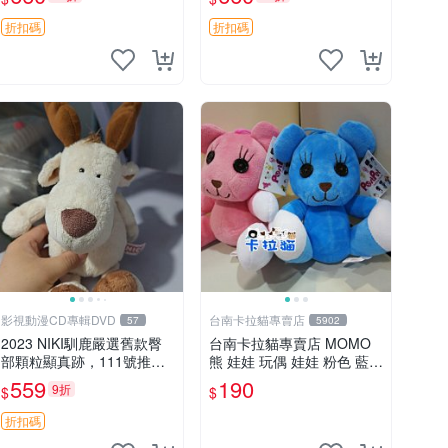
郵電熊 中古玩偶
吊牌收藏。藍鼻子小熊，值
得擁有 玩具 憶熊
折扣碼
折扣碼
影視動漫CD專輯DVD
台南卡拉貓專賣店
57
5902
2023 NIKI馴鹿嚴選舊款臀
台南卡拉貓專賣店 MOMO
部顆粒顯真跡，111號推薦
熊 娃娃 玩偶 娃娃 粉色 藍色
珍藏品 馴鹿 舊款 尾巴顆粒
2色分售
559
190
9折
$
$
折扣碼