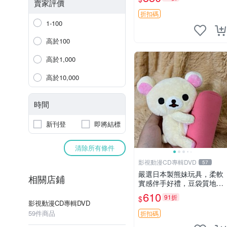
賣家評價
折扣碼
1-100
高於100
高於1,000
高於10,000
時間
新刊登
即將結標
清除所有條件
影視動漫CD專輯DVD
57
嚴選日本製熊妹玩具，柔軟
相關店鋪
實感伴手好禮，豆袋質地手
感佳，抱枕小熊 recom 推薦
610
91折
$
白色豆袋 玩具
影視動漫CD專輯DVD
59件商品
折扣碼