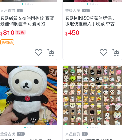
水星百貨
董爺古玩
1
61
嚴選絨質安撫熊附搖鈴 寶寶
嚴選MINISO草莓熊玩偶，
最佳伴眠選擇 可愛可抱 絨
微瑕仍推薦入手收藏 中古 M
毛玩具 安撫熊 嬰兒用
INISO 草莓熊 玩具 收藏
810
450
93折
$
$
折扣碼
董爺古玩
水星百貨
61
1