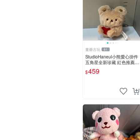
董爺古玩
61
StudioHaneul小熊愛心掛件
五角星全新珍藏 紅色推薦收
藏 玩具掛飾 掛件 新品
459
$