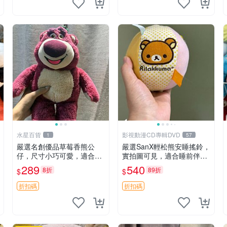
水星百貨
影視動漫CD專輯DVD
1
57
嚴選名創優品草莓香熊公
嚴選SanX輕松熊安睡搖鈴，
仔，尺寸小巧可愛，適合收
實拍圖可見，適合睡前伴
藏賞玩 30cm 玩具 公仔 草
侶， Picks安撫好物 0325
289
540
8折
89折
$
$
莓熊
懸吊 電腦
折扣碼
折扣碼