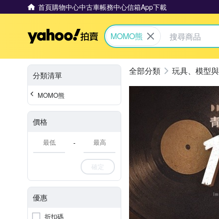
首頁
購物中心
中古車
帳務中心
信箱
App下載
Yahoo拍賣
MOMO熊
玩具、模型與
分類清單
MOMO熊
價格
-
確定
優惠
折扣碼