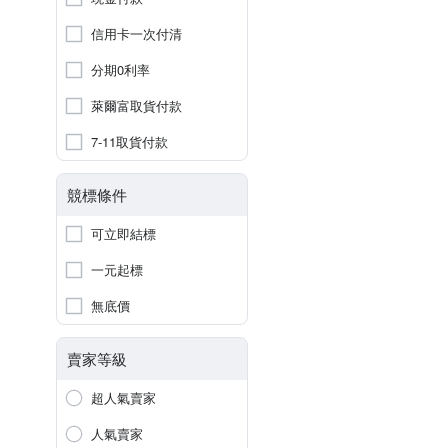
信用卡一次付清
分期0利率
萊爾富取貨付款
7-11取貨付款
競標條件
可立即結標
一元起標
無底價
賣家等級
超人氣賣家
人氣賣家