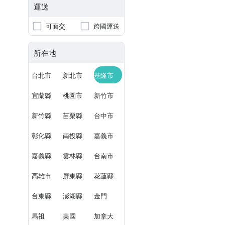
運送
可面交
跨國運送
所在地
台北市
新北市
基隆市
宜蘭縣
桃園市
新竹市
新竹縣
苗栗縣
台中市
彰化縣
南投縣
嘉義市
嘉義縣
雲林縣
台南市
高雄市
屏東縣
花蓮縣
台東縣
澎湖縣
金門
馬祖
美國
加拿大