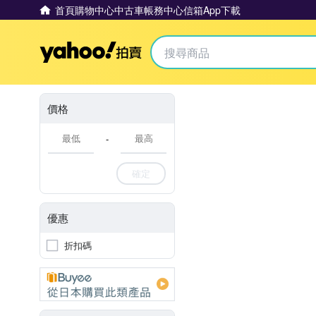
首頁
購物中心
中古車
帳務中心
信箱
App下載
Yahoo拍賣
價格
-
確定
優惠
折扣碼