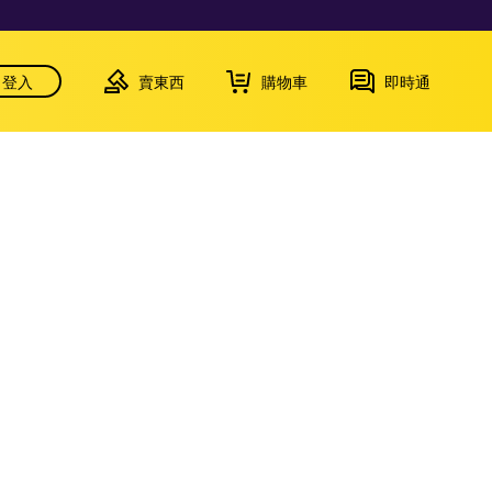
登入
賣東西
購物車
即時通