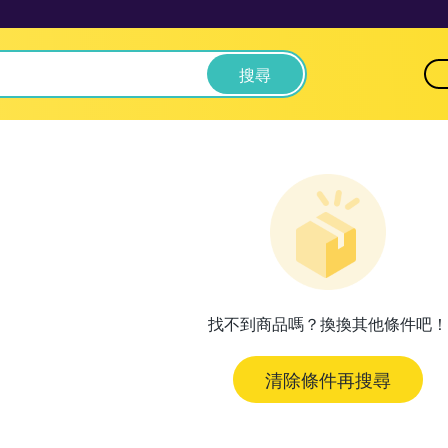
搜尋
找不到商品嗎？換換其他條件吧！
清除條件再搜尋