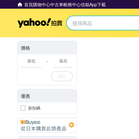
首頁
購物中心
中古車
帳務中心
信箱
App下載
Yahoo拍賣
價格
-
確定
優惠
折扣碼