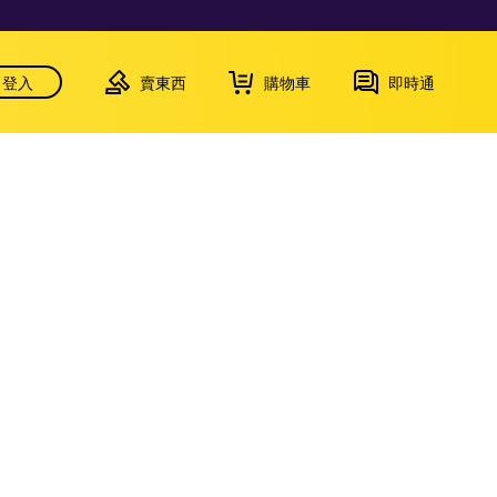
登入
賣東西
購物車
即時通