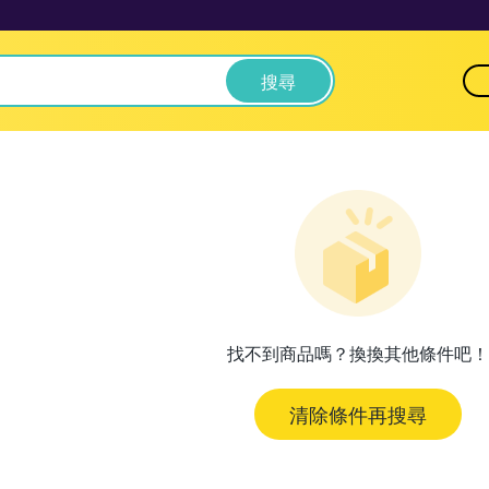
搜尋
找不到商品嗎？換換其他條件吧！
清除條件再搜尋