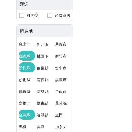
運送
可面交
跨國運送
所在地
台北市
新北市
基隆市
宜蘭縣
桃園市
新竹市
新竹縣
苗栗縣
台中市
彰化縣
南投縣
嘉義市
嘉義縣
雲林縣
台南市
高雄市
屏東縣
花蓮縣
台東縣
澎湖縣
金門
馬祖
美國
加拿大