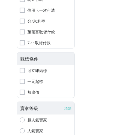
信用卡一次付清
分期0利率
萊爾富取貨付款
7-11取貨付款
競標條件
可立即結標
一元起標
無底價
賣家等級
清除
超人氣賣家
人氣賣家