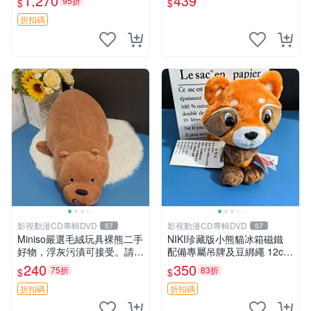
1,270
439
95折
$
$
搖鈴
折扣碼
影視動漫CD專輯DVD
影視動漫CD專輯DVD
57
57
Miniso嚴選毛絨玩具裸熊二手
NIKI珍藏版小熊貓冰箱磁鐵
好物，浮灰污漬可接受。請詳
配備專屬吊牌及豆綁繩 12cm
閱照片再下單，售出不退不
廢品嚴選 好評推薦 小熊貓冰
240
350
75折
83折
$
$
換。全新品相收藏推薦。 裸
箱貼 磁鐵掛件 冰箱飾品
熊 毛絨玩具 收藏
折扣碼
折扣碼