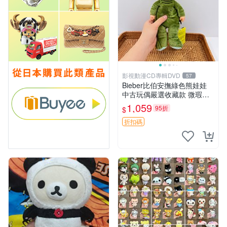
影視動漫CD專輯DVD
57
Bieber比伯安撫綠色熊娃娃
中古玩偶嚴選收藏款 微瑕輕
度使用 Bieber綠熊娃娃 中古
1,059
95折
$
玩偶 微瑕
折扣碼