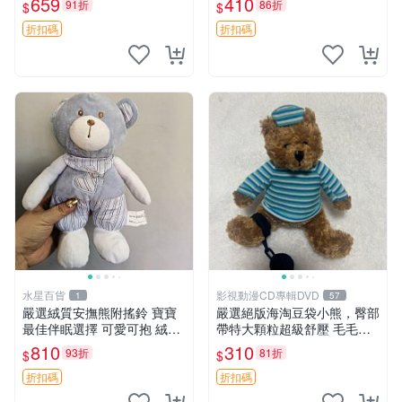
659
410
91折
86折
$
$
約克豆豆眼安撫巾 數碼豆豆
共賞。 麋鹿 豆袋 毛茸玩具
眼
折扣碼
折扣碼
水星百貨
影視動漫CD專輯DVD
1
57
嚴選絨質安撫熊附搖鈴 寶寶
嚴選絕版海淘豆袋小熊，臀部
最佳伴眠選擇 可愛可抱 絨毛
帶特大顆粒超級舒壓 毛毛摸
玩具 安撫熊 嬰兒用
起來格外順滑適合收藏 100%
810
310
93折
81折
$
$
棉質 豆袋枕 豆袋、抱枕、小
熊
折扣碼
折扣碼