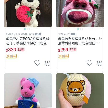
影視動漫CD專輯DVD
水星百貨
57
1
嚴選巴布豆BOBO草莓款毛絨
嚴選粉色草莓熊毛絨包包，雙
公仔，手感軟糯超萌，成色優
肩背斜挎兩用，成色極佳 精
良適合作為收藏品或包包配
準關鍵詞：草莓熊 包包 毛絨
330
259
82折
77折
$
$
飾。可視頻確認詳情。 巴布
豆 BOBO 草莓 毛絨公仔 收藏
折扣碼
折扣碼
包配飾