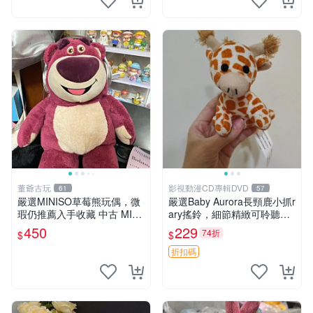
董爺古玩
影視動漫CD專輯DVD
61
57
嚴選MINISO草莓熊玩偶，微
嚴選Baby Aurora長頸鹿小抓r
瑕仍推薦入手收藏 中古 MINI
ary搖鈴，細節精緻可聆聽清
SO 草莓熊 玩具 收藏
脆鈴音 軟萌可愛 定制紀念 金
450
229
74折
$
$
屬搖鈴 新手媽咪推薦 長頸鹿
抓rary 搖鈴
折扣碼