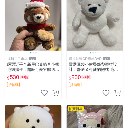
福和二手市場
影視動漫CD專輯DVD
32
57
嚴選近乎全新星巴克錄音小熊
嚴選豆袋小熊臀部帶顆粒設
毛絨擺件，超級可愛宜贈送掛
計，舒適又可愛的抱枕 毛絨
飾 錄音小熊 毛絨擺件 贈品
抱枕、臀部按摩、坐墊
530
230
89折
74折
$
$
折扣碼
折扣碼
拍賣新星