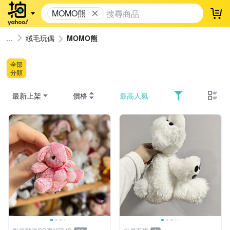
MOMO熊
登
絨毛玩偶
MOMO熊
全部
分類
最新上架
價格
最高人氣