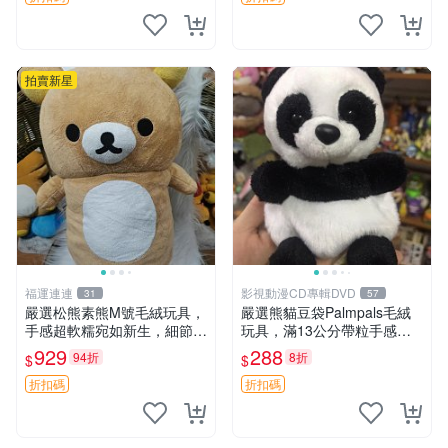
拍賣新星
福運連連
影視動漫CD專輯DVD
31
57
嚴選松熊素熊M號毛絨玩具，
嚴選熊貓豆袋Palmpals毛絨
手感超軟糯宛如新生，細節精
玩具，滿13公分帶粒手感極
緻完美無瑕，推薦送禮或珍
佳，電影主題周邊推薦 熊貓
929
288
94折
8折
$
$
藏，中古狀態保養得宜。 松
Palmpals 毛絨玩具 豆袋 劇場
熊 素熊 毛絨doll
版周邊
折扣碼
折扣碼