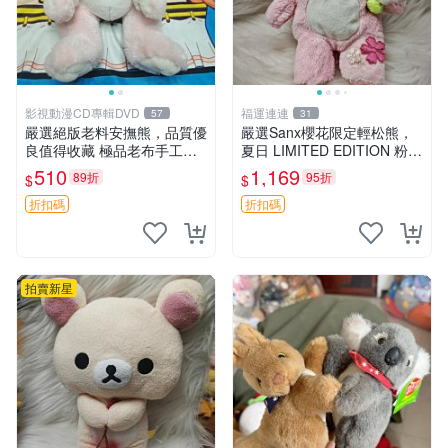
影視動漫CD專輯DVD
福運連連
57
31
嚴選絕版老料安撫熊，品質優
嚴選Sanx櫻花限定輕松熊，
良值得收藏 極品老布手工安
夏日 LIMITED EDITION 粉色
撫搖鈴玩具，適合哄睡寶貝
毛絨熊，背有拉鏈設計，肚內
510
1,169
89折
95折
$
$
超柔老料搖鈴熊，專為孩子設
填充豆袋，精致工藝呈現，狀
計的安心伴護 推薦絕版老布
態如新，適合收藏與送人 櫻
折扣碼
折扣碼
製工藝搖鈴熊，可當作童
花、
拍賣新星