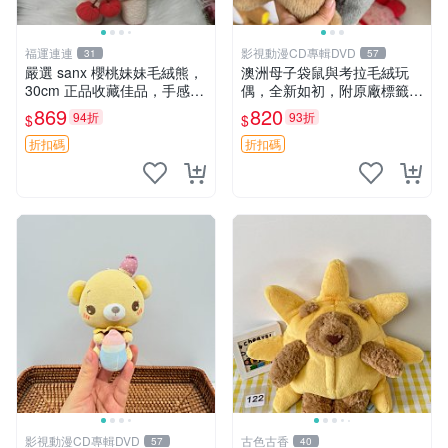
福運連連
影視動漫CD專輯DVD
31
57
嚴選 sanx 櫻桃妹妹毛絨熊，
澳洲母子袋鼠與考拉毛絨玩
30cm 正品收藏佳品，手感極
偶，全新如初，附原廠標籤，
軟，適合贈送與收藏 櫻桃妹
手感極軟，適合贈送親朋好
869
820
94折
93折
$
$
妹、sanx、毛絨熊
友。袋鼠與考拉正版，精緻尺
寸，適合作為收藏或家飾擺
折扣碼
折扣碼
設，增添暖意。 母子、袋
鼠、
影視動漫CD專輯DVD
古色古香
57
40