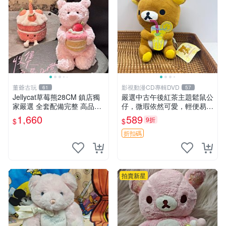
董爺古玩
影視動漫CD專輯DVD
61
57
Jellycat草莓熊28CM 鎮店獨
嚴選中古午後紅茶主題鬆鼠公
家嚴選 全套配備完整 高品質
仔，微瑕依然可愛，輕便易運
收藏好物 紋章 玩具熊 定制熊
送 二手收藏推薦 工廠直營 快
1,660
589
9折
$
$
遞到府 中古 玩偶 公仔
折扣碼
拍賣新星