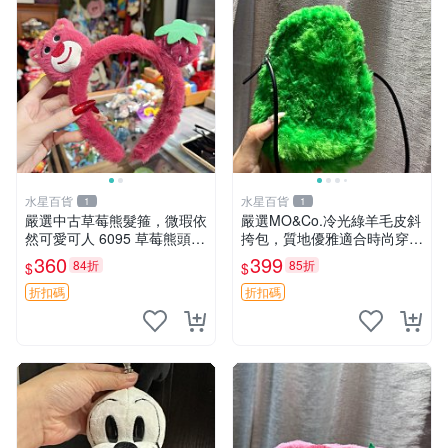
水星百貨
水星百貨
1
1
嚴選中古草莓熊髮箍，微瑕依
嚴選MO&Co.冷光綠羊毛皮斜
然可愛可人 6095 草莓熊頭飾
挎包，質地優雅適合時尚穿搭
中古髮圈 熊寶 寶寶 娃娃熊髮
冷光綠 皮包 斜挎包
360
399
84折
85折
$
$
箍 中古收藏 玩具髮夾
折扣碼
折扣碼