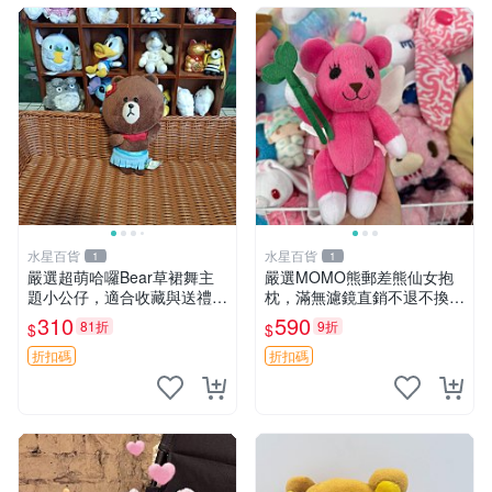
水星百貨
水星百貨
1
1
嚴選超萌哈囉Bear草裙舞主
嚴選MOMO熊郵差熊仙女抱
題小公仔，適合收藏與送禮 1
枕，滿無濾鏡直銷不退不換
00 克 哈囉Bear 草裙舞
經典造型可愛必備 紅薯啵啵
310
590
81折
9折
$
$
間抱枕 抱枕 時尚
折扣碼
折扣碼