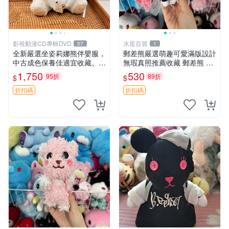
影視動漫CD專輯DVD
水星百貨
57
1
全新嚴選坐姿莉娜熊伴嬰服，
郵差熊嚴選萌趣可愛滿版設計
中古成色保養佳適宜收藏。無
無瑕真照推薦收藏 郵差熊 熊
盒子但品質完好，快速出貨。
抱枕 紅薯啵啵間
1,750
530
95折
89折
$
$
建議入手！ 中古 玩偶 滬漫
折扣碼
折扣碼