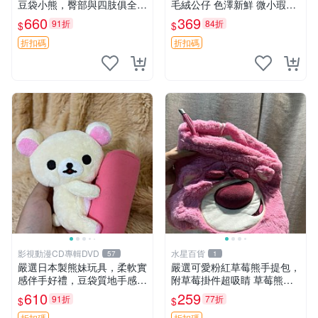
豆袋小熊，臀部與四肢俱全，
毛絨公仔 色澤新鮮 微小瑕疵
坐高11公分，附原盒與吊牌
可收藏 中古 安撫熊 條紋公仔
660
369
91折
84折
$
$
收藏。藍鼻子小熊，值得擁有
玩具 憶熊
折扣碼
折扣碼
影視動漫CD專輯DVD
水星百貨
57
1
嚴選日本製熊妹玩具，柔軟實
嚴選可愛粉紅草莓熊手提包，
感伴手好禮，豆袋質地手感
附草莓掛件超吸睛 草莓熊手
佳，抱枕小熊 recom 推薦 白
提包 草莓掛件 可愛portunes
610
259
91折
77折
$
$
色豆袋 玩具
e
折扣碼
折扣碼