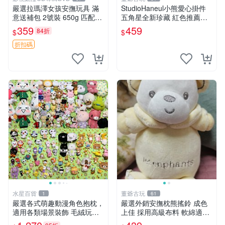
嚴選拉瑪澤女孩安撫玩具 滿
StudioHaneul小熊愛心掛件
意送補包 2號裝 650g 匹配嬰
五角星全新珍藏 紅色推薦收
幼童舒壓好伴侶 女孩專用 安
藏 玩具掛飾 掛件 新品
359
459
84折
$
$
心選擇 安撫玩偶 衝包 玩具
折扣碼
水星百貨
董爺古玩
1
61
嚴選各式萌趣動漫角色抱枕，
嚴選外銷安撫枕熊搖鈴 成色
適用各類場景裝飾 毛絨玩
上佳 採用高級布料 軟綿適合
具、卡通抱枕、趣味玩偶
收藏 安心選購 安撫枕 熊玩具