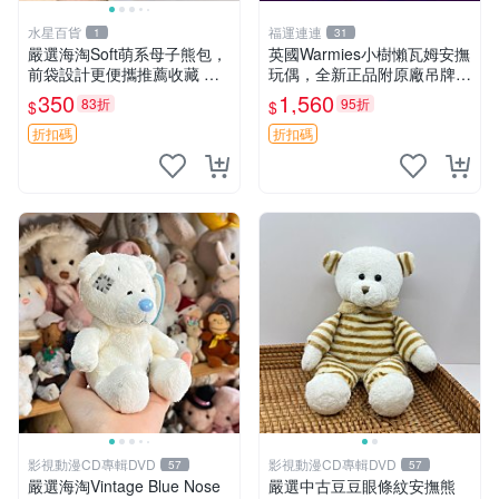
水星百貨
福運連連
1
31
嚴選海淘Soft萌系母子熊包，
英國Warmies小樹懶瓦姆安撫
前袋設計更便攜推薦收藏 母
玩偶，全新正品附原廠吊牌與
子熊 軟綿綿 包包
防塵袋，內藏薰衣草可加熱，
350
1,560
83折
95折
$
$
適合各個年齡層，冷暖兩用享
受抱抱樂趣，不容錯過嚴選好
折扣碼
折扣碼
物 溫暖 冷感
影視動漫CD專輯DVD
影視動漫CD專輯DVD
57
57
嚴選海淘Vintage Blue Nose
嚴選中古豆豆眼條紋安撫熊