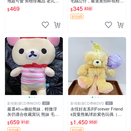
地超可愛 剪標珍藏品 老式毛
毛絨公仔，嚴選實拍即視粉絲
巾質地 安撫熊 款式
必買 公仔紙箱氣泡膜精心包
469
345
83折
$
$
裝快速發貨 輕松熊 公仔 雞毛
絨
折扣碼
影視動漫CD專輯DVD
影視動漫CD專輯DVD
57
57
嚴選40㎝條紋熊妹，輕微浮
永恆好友系列Forever Friend
灰仍適合收藏賞玩 熊妹 毛絨
s賀曼熊氣球款紫色玩偶（鼻
玩具 浮雕熊
子稍有磨損） 中古玩具 氣球
659
1,450
91折
95折
$
$
熊 玩偶
折扣碼
折扣碼