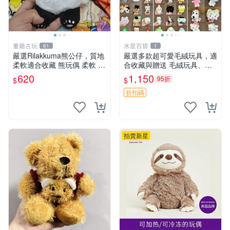
董爺古玩
水星百貨
61
1
嚴選Rilakkuma熊公仔，質地
嚴選多款超可愛毛絨玩具，適
柔軟適合收藏 熊玩偶 柔軟 公
合收藏與贈送 毛絨玩具、抱
仔 收藏
枕、公仔
620
1,150
95折
$
$
折扣碼
拍賣新星