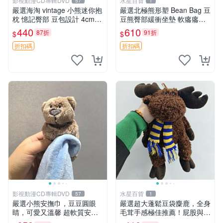
影視動漫CD專輯DVD
水星百貨
57
1
嚴選海淘 vintage 小熊迷你抱
嚴選北極熊形塑 Bean Bag 豆
枕 憶記臀部 豆包設計 4cm
豆熊臀部緩衝坐墊 軟癟癟舒
高 推薦收藏 迷你豆包小熊、
壓設計 保暖又實用 適合久坐
440
610
87折
91折
$
$
高臀部、豆袋抱枕
放松 推薦居家使用 RUSS系
列 豆豆熊屁屁坐墊 3D顆粒結
折扣碼
折扣碼
構
影視動漫CD專輯DVD
水星百貨
57
1
嚴選小熊安撫巾，豆豆圓眼
嚴選超大蓬鬆豆袋麋鹿，全身
睛，可愛又溫馨 超軟質安撫
毛茸手感極佳推薦！屁股與四
巾，豆豆設計，哄睡好幫手
肢填充均勻，適合收藏與孩童