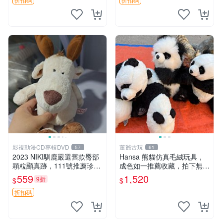
影視動漫CD專輯DVD
董爺古玩
57
61
2023 NIKI馴鹿嚴選舊款臀部
Hansa 熊貓仿真毛絨玩具，
顆粒顯真跡，111號推薦珍藏
成色如一推薦收藏，拍下無疑
品 馴鹿 舊款 尾巴顆粒
心 熊貓 毛絨玩具 收藏
559
1,520
9折
$
$
折扣碼