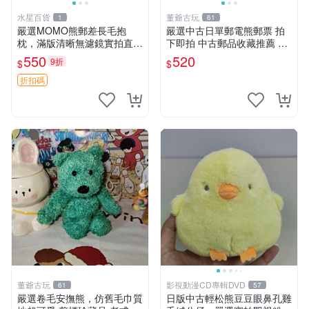
水星百貨
董爺古玩
1
61
嚴選MOMO熊郵差長毛抱
嚴選中古日單郵電熊郵票 拍
枕，滿版清晰無濾鏡實拍直
下即拍 中古郵品收藏推薦 郵
銷。每周新品到貨，不容錯
票 郵電熊 日本
550
520
9折
$
$
過！ 郵差熊 長毛 抱枕
折扣碼
董爺古玩
影視動漫CD專輯DVD
61
57
嚴選卷毛安撫熊，仿舊毛巾質
日版中古輕松熊豆豆眼鼻孔雞