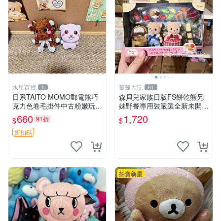
水星百貨
董爺古玩
1
61
日系TAITO MOMO郵電熊巧
森貝兒家族日版FS餅乾熊兄
克力色卷毛掛件中古粉嫩玩偶
妹野餐專用裝嚴選全新未開
微瑕推薦 postpet momo 郵
封，包含兩組大童款紙盒裝，
660
1,720
91折
$
$
電熊 中古玩偶
適合收藏與分享。 餅乾熊兄
妹、野餐、收藏
折扣碼
拍賣新星