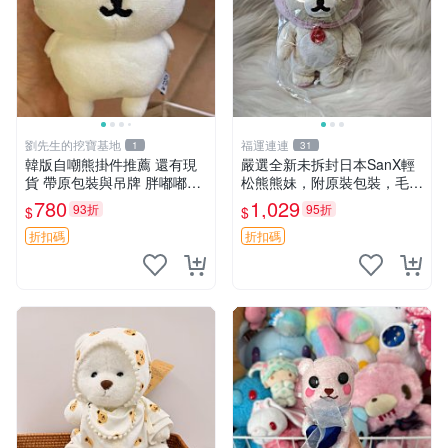
劉先生的挖寶基地
福運連連
1
31
韓版自嘲熊掛件推薦 還有現
嚴選全新未拆封日本SanX輕
貨 帶原包裝與吊牌 胖嘟嘟超
松熊熊妹，附原裝包裝，毛絨
可愛 毛絨手感佳 小熊掛件 自
質地極佳，細膩可愛，推薦收
780
1,029
93折
95折
$
$
嘲抱枕 小熊抱枕
藏兼送禮，適合女性好友或家
人，限量釋出。鬆熊、熊玩
折扣碼
折扣碼
偶、收藏品