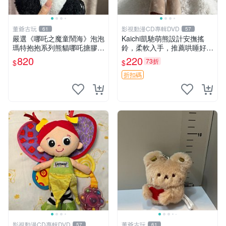
董爺古玩
影視動漫CD專輯DVD
61
57
嚴選《哪吒之魔童鬧海》泡泡
Kaichi凱馳萌熊設計安撫搖
瑪特抱抱系列熊貓哪吒搪膠臉
鈴，柔軟入手，推薦哄睡好選
毛絨， STATE：如圖顯示 哪
擇 熊公仔 安撫玩具 喂食環
820
220
73折
$
$
吒 毛絨公仔 泡泡瑪特
折扣碼
影視動漫CD專輯DVD
董爺古玩
57
61