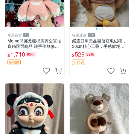
水星百貨
福運連連
1
31
Momo熊郵差熊標牌齊全實拍
嚴選日單景品巨蟹座毛絨熊，
直銷嚴選商品 純手作無修圖
30cm精心工藝，手感軟糯推
可收藏 郵差熊 Momo熊 標牌
薦收藏送人 巨蟹座 毛絨玩具
1,710
529
95折
89折
$
$
商品
精緻做工
折扣碼
折扣碼