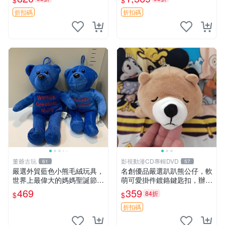
$
$
agano自嘲熊笑臉手玉，全新
親友。中古使用痕跡，手感依
未開封，發貨前視頻確認，四
然優良。 鬆熊 嬰熊 毛玩偶
折扣碼
折扣碼
川 重慶 內
董爺古玩
影視動漫CD專輯DVD
61
57
嚴選外貿藍色小熊毛絨玩具，
名創優品嚴選趴趴熊公仔，軟
世界上最偉大的媽媽聖誕節推
萌可愛掛件鍍鉻鍵匙扣，辦公
薦禮物 五角星 兒童玩具 母親
放松好選擇 趴趴熊 鍍鉻鍵匙
469
359
84折
$
$
節
扣 萬用掛件
折扣碼