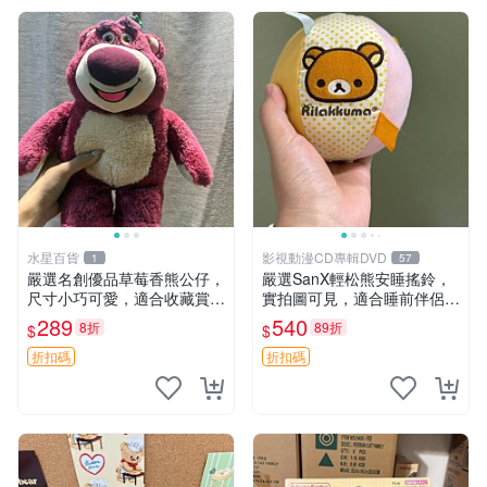
水星百貨
影視動漫CD專輯DVD
1
57
嚴選名創優品草莓香熊公仔，
嚴選SanX輕松熊安睡搖鈴，
尺寸小巧可愛，適合收藏賞玩
實拍圖可見，適合睡前伴侶，
30cm 玩具 公仔 草莓熊
Picks安撫好物 0325 懸吊 電
289
540
8折
89折
$
$
腦
折扣碼
折扣碼