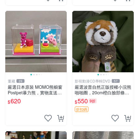
董藏
影視動漫CD專輯DVD
29
57
嚴選日本原裝 MOMO熊櫥窗
嚴選波普自然正版授權小浣熊
Postpet暴力熊，實物直送新
啪啪圈，20cm橙白臉部條紋
臺灣。MOMO熊 暴力熊 熊貓
清晰，毛絨超萌贈品推薦。
620
550
9折
$
$
櫥窗
小浣熊 波普 圈環
折扣碼