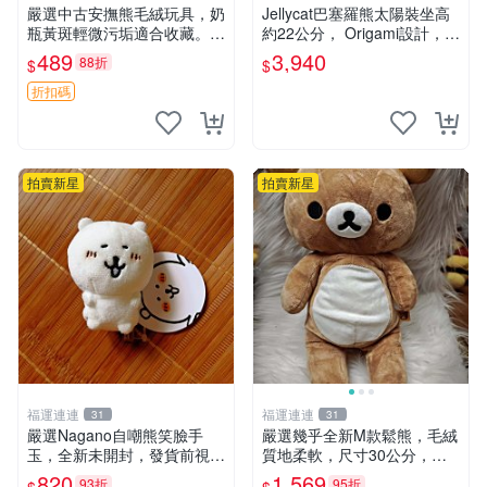
嚴選中古安撫熊毛絨玩具，奶
Jellycat巴塞羅熊太陽裝坐高
瓶黃斑輕微污垢適合收藏。默
約22公分， Origami設計，來
認兩日發貨，全國快遞隨機派
自越南。嚴選 Recommendat
489
3,940
88折
$
$
送。 成色如圖可放心購買，
ion！巴塞羅、 Origami熊、J
輕微瑕疵和臟污不影響使用。
elly
折扣碼
安撫熊 中古玩偶 毛
拍賣新星
拍賣新星
福運連連
福運連連
31
31
嚴選Nagano自嘲熊笑臉手
嚴選幾乎全新M款鬆熊，毛絨
玉，全新未開封，發貨前視頻
質地柔軟，尺寸30公分，做
確認，海南 廣西 貴州 嚴選N
工精緻可愛，適合收藏或贈送
820
1,569
93折
95折