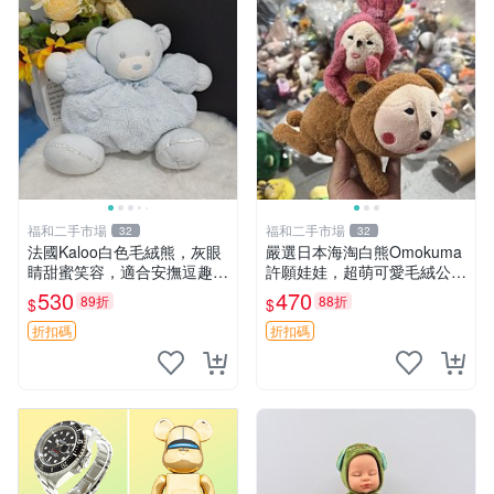
福和二手市場
福和二手市場
32
32
法國Kaloo白色毛絨熊，灰眼
嚴選日本海淘白熊Omokuma
睛甜蜜笑容，適合安撫逗趣可
許願娃娃，超萌可愛毛絨公仔
愛，柔軟面料手感佳。14 白
推薦收藏 白熊 Omokuma 毛
530
470
89折
88折
$
$
色安撫熊 毛絨玩具 寶寶逗樂
絨玩具 偽裝娃娃 玩具擺飾
具
折扣碼
折扣碼