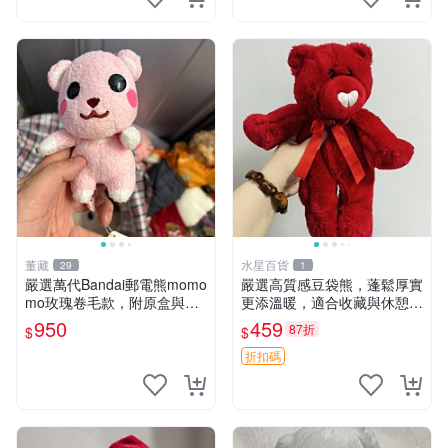
董藏
水星百貨
29
1
嚴選萬代Bandai郵電熊momo
嚴選高質感豆袋熊，蓬鬆厚實
mo玫瑰卷毛款，附原盒與吊
更添溫暖，適合收藏與休憩。
牌，粉嫩可愛入手即柔軟～
前胸填充飽滿，背部亦具優雅
950
459
87折
$
$
玫瑰卷毛 郵電熊 正品
設計。 豆袋熊 保暖 溫柔 蓬
松
折扣碼