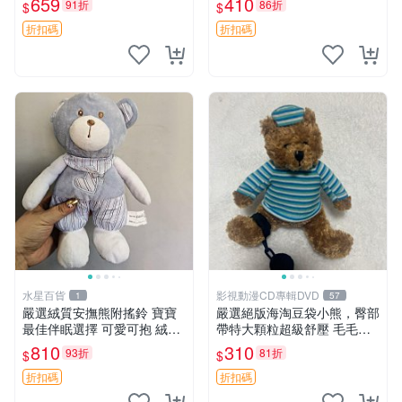
659
410
91折
86折
$
$
約克豆豆眼安撫巾 數碼豆豆
共賞。 麋鹿 豆袋 毛茸玩具
眼
折扣碼
折扣碼
水星百貨
影視動漫CD專輯DVD
1
57
嚴選絨質安撫熊附搖鈴 寶寶
嚴選絕版海淘豆袋小熊，臀部
最佳伴眠選擇 可愛可抱 絨毛
帶特大顆粒超級舒壓 毛毛摸
玩具 安撫熊 嬰兒用
起來格外順滑適合收藏 100%
810
310
93折
81折
$
$
棉質 豆袋枕 豆袋、抱枕、小
熊
折扣碼
折扣碼