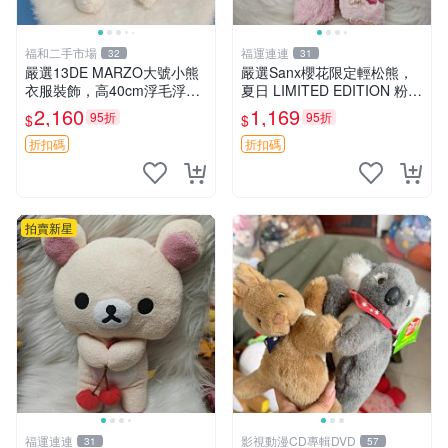
福和二手市場
福運連連
32
31
嚴選13DE MARZO大號小熊
嚴選Sanx櫻花限定輕松熊，
衣服裝飾，高40cm浮毛浮
夏日 LIMITED EDITION 粉色
灰，詳觀後再拍。二手收藏請
毛絨熊，背有拉鏈設計，肚內
2,160
1,169
95折
95折
$
$
珍惜。 13DE MARZO 二手
填充豆袋，精致工藝呈現，狀
小熊 衣服裝飾
態如新，適合收藏與送人 櫻
折扣碼
折扣碼
花、
拍賣新星
福運連連
影視動漫CD專輯DVD
31
57