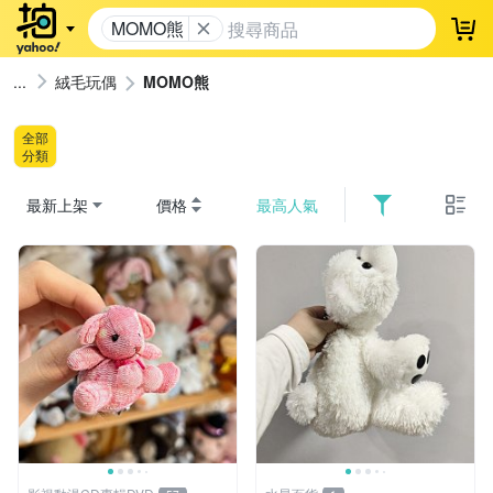
MOMO熊
登
絨毛玩偶
MOMO熊
全部
分類
最新上架
價格
最高人氣