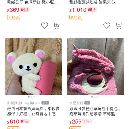
毛絨公仔 色澤新鮮 微小瑕疵
甜點推薦試吃裝 鮮果夾心糖
可收藏 中古 安撫熊 條紋公仔
果，甜蜜滋味享不停 薄荷草
369
1,010
84折
95折
$
$
莓 奶油心 60粒 mini小甜心糖
果，水果味夾心零食裝 心形
折扣碼
折扣碼
糖果 60
影視動漫CD專輯DVD
水星百貨
57
1
嚴選日本製熊妹玩具，柔軟實
嚴選可愛粉紅草莓熊手提包，
感伴手好禮，豆袋質地手感
附草莓掛件超吸睛 草莓熊手
佳，抱枕小熊 recom 推薦 白
提包 草莓掛件 可愛portunes
610
259
91折
77折
$
$
色豆袋 玩具
e
折扣碼
折扣碼