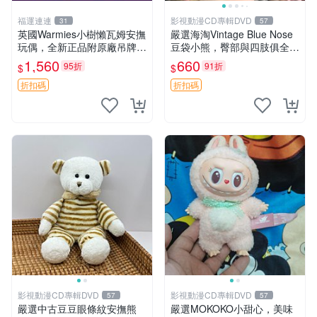
福運連連
影視動漫CD專輯DVD
31
57
英國Warmies小樹懶瓦姆安撫
嚴選海淘Vintage Blue Nose
玩偶，全新正品附原廠吊牌與
豆袋小熊，臀部與四肢俱全，
防塵袋，內藏薰衣草可加熱，
坐高11公分，附原盒與吊牌
1,560
660
95折
91折
$
$
適合各個年齡層，冷暖兩用享
收藏。藍鼻子小熊，值得擁有
受抱抱樂趣，不容錯過嚴選好
玩具 憶熊
折扣碼
折扣碼
物 溫暖 冷感
影視動漫CD專輯DVD
影視動漫CD專輯DVD
57
57
嚴選中古豆豆眼條紋安撫熊
嚴選MOKOKO小甜心，美味