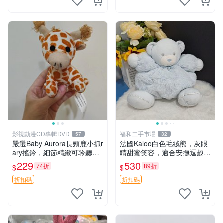
影視動漫CD專輯DVD
福和二手市場
57
32
嚴選Baby Aurora長頸鹿小抓r
法國Kaloo白色毛絨熊，灰眼
ary搖鈴，細節精緻可聆聽清
睛甜蜜笑容，適合安撫逗趣可
脆鈴音 軟萌可愛 定制紀念 金
愛，柔軟面料手感佳。14 白
229
530
74折
89折
$
$
屬搖鈴 新手媽咪推薦 長頸鹿
色安撫熊 毛絨玩具 寶寶逗樂
抓rary 搖鈴
具
折扣碼
折扣碼