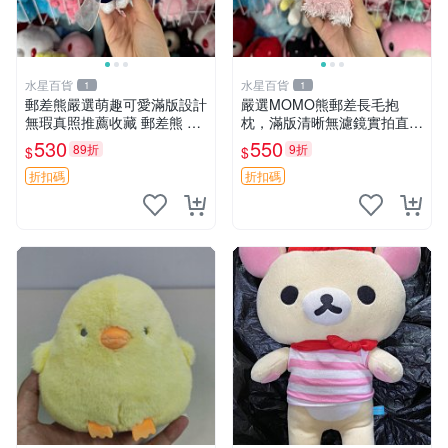
水星百貨
水星百貨
1
1
郵差熊嚴選萌趣可愛滿版設計
嚴選MOMO熊郵差長毛抱
無瑕真照推薦收藏 郵差熊 熊
枕，滿版清晰無濾鏡實拍直
抱枕 紅薯啵啵間
銷。每周新品到貨，不容錯
530
550
89折
9折
$
$
過！ 郵差熊 長毛 抱枕
折扣碼
折扣碼