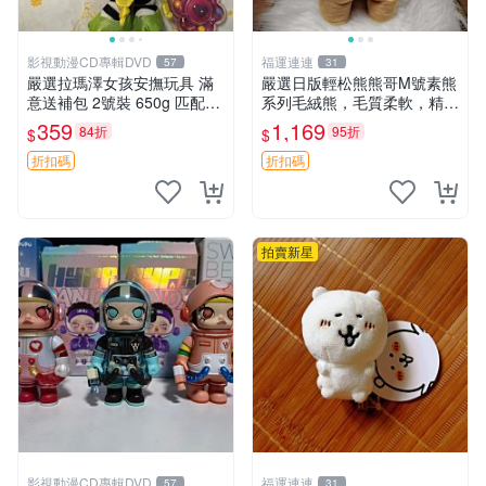
影視動漫CD專輯DVD
福運連連
57
31
嚴選拉瑪澤女孩安撫玩具 滿
嚴選日版輕松熊熊哥M號素熊
意送補包 2號裝 650g 匹配嬰
系列毛絨熊，毛質柔軟，精緻
幼童舒壓好伴侶 女孩專用 安
可愛，尺寸35cm，保存狀態
359
1,169
84折
95折
$
$
心選擇 安撫玩偶 衝包 玩具
優異。收藏或贈送皆為佳選。
中古 毛絨熊 毛玩偶
折扣碼
折扣碼
拍賣新星
影視動漫CD專輯DVD
福運連連
57
31