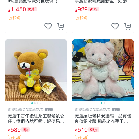
s賀曼熊氣球款紫色玩偶（鼻
手感超軟糯宛如新生，細節精
子稍有磨損） 中古玩具 氣球
緻完美無瑕，推薦送禮或珍
1,450
929
95折
94折
$
$
熊 玩偶
藏，中古狀態保養得宜。 松
熊 素熊 毛絨doll
折扣碼
折扣碼
影視動漫CD專輯DVD
影視動漫CD專輯DVD
57
57
嚴選中古午後紅茶主題鬆鼠公
嚴選絕版老料安撫熊，品質優
仔，微瑕依然可愛，輕便易運
良值得收藏 極品老布手工安
送 二手收藏推薦 工廠直營 快
撫搖鈴玩具，適合哄睡寶貝
589
510
9折
89折
$
$
遞到府 中古 玩偶 公仔
超柔老料搖鈴熊，專為孩子設
計的安心伴護 推薦絕版老布
折扣碼
折扣碼