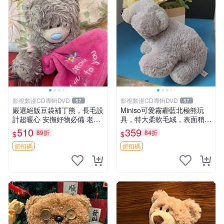
影視動漫CD專輯DVD
影視動漫CD專輯DVD
57
57
嚴選絕版豆袋補丁熊，長毛設
Miniso可愛霧霾藍北極熊玩
計超暖心 安撫好物必備 老料
具，特大柔軟毛絨，表面稍有
長毛抱枕，仿古成色如實呈現
使用痕跡，適合居家擺放 23
510
359
89折
84折
$
$
經典款推薦收藏 拍下即送長
CM 毛絨玩具 北極熊 魯班熊
毛抱枕，絕版補丁熊，安心之
折扣碼
折扣碼
選