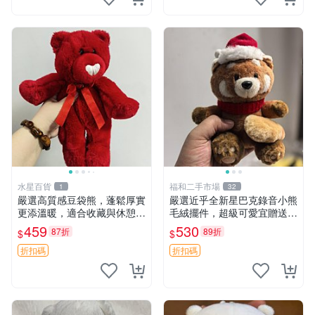
水星百貨
福和二手市場
1
32
嚴選高質感豆袋熊，蓬鬆厚實
嚴選近乎全新星巴克錄音小熊
更添溫暖，適合收藏與休憩。
毛絨擺件，超級可愛宜贈送掛
前胸填充飽滿，背部亦具優雅
飾 錄音小熊 毛絨擺件 贈品
459
530
87折
89折
$
$
設計。 豆袋熊 保暖 溫柔 蓬
松
折扣碼
折扣碼