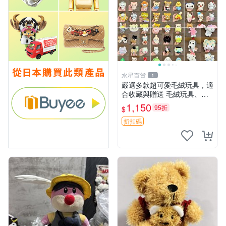
水星百貨
1
嚴選多款超可愛毛絨玩具，適
合收藏與贈送 毛絨玩具、抱
枕、公仔
1,150
95折
$
折扣碼