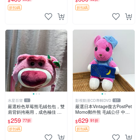
$
$
送。 成色如圖可放心購買，
飾。可視頻確認詳情。 巴布
輕微瑕疵和臟污不影響使用。
豆 BOBO 草莓 毛絨公仔 收藏
折扣碼
折扣碼
安撫熊 中古玩偶 毛
包配飾
水星百貨
影視動漫CD專輯DVD
1
57
嚴選粉色草莓熊毛絨包包，雙
嚴選日本Vintage復古PostPet
肩背斜挎兩用，成色極佳 精
Momo郵件熊 毛絨公仔 中古
準關鍵詞：草莓熊 包包 毛絨
玩偶 快遞包到 默認次日達 po
259
629
77折
91折
$
$
stpet momo 玩具 玩偶
折扣碼
折扣碼