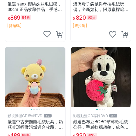
嚴選 sanx 櫻桃妹妹毛絨熊，
澳洲母子袋鼠與考拉毛絨玩
30cm 正品收藏佳品，手感極
偶，全新如初，附原廠標籤，
軟，適合贈送與收藏 櫻桃妹
手感極軟，適合贈送親朋好
869
820
94折
93折
$
$
妹、sanx、毛絨熊
友。袋鼠與考拉正版，精緻尺
寸，適合作為收藏或家飾擺
折扣碼
折扣碼
設，增添暖意。 母子、袋
鼠、
影視動漫CD專輯DVD
影視動漫CD專輯DVD
57
57
嚴選中古安撫熊毛絨玩具，奶
嚴選巴布豆BOBO草莓款毛絨
瓶黃斑輕微污垢適合收藏。默
公仔，手感軟糯超萌，成色優
認兩日發貨，全國快遞隨機派
良適合作為收藏品或包包配
489
330
88折
82折