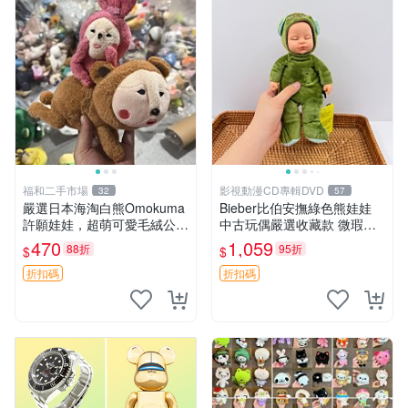
福和二手市場
影視動漫CD專輯DVD
32
57
嚴選日本海淘白熊Omokuma
Bieber比伯安撫綠色熊娃娃
許願娃娃，超萌可愛毛絨公仔
中古玩偶嚴選收藏款 微瑕輕
推薦收藏 白熊 Omokuma 毛
度使用 Bieber綠熊娃娃 中古
470
1,059
88折
95折
$
$
絨玩具 偽裝娃娃 玩具擺飾
玩偶 微瑕
折扣碼
折扣碼