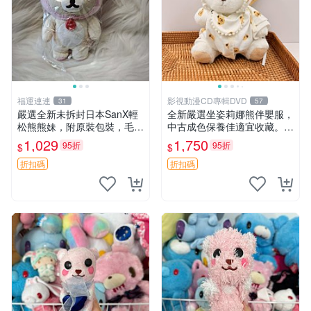
福運連連
影視動漫CD專輯DVD
31
57
嚴選全新未拆封日本SanX輕
全新嚴選坐姿莉娜熊伴嬰服，
松熊熊妹，附原裝包裝，毛絨
中古成色保養佳適宜收藏。無
質地極佳，細膩可愛，推薦收
盒子但品質完好，快速出貨。
1,029
1,750
95折
95折
$
$
藏兼送禮，適合女性好友或家
建議入手！ 中古 玩偶 滬漫
人，限量釋出。鬆熊、熊玩
折扣碼
折扣碼
偶、收藏品