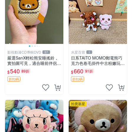
影視動漫CD專輯DVD
水星百貨
57
1
嚴選SanX輕松熊安睡搖鈴，
日系TAITO MOMO郵電熊巧
實拍圖可見，適合睡前伴侶，
克力色卷毛掛件中古粉嫩玩偶
Picks安撫好物 0325 懸吊 電
微瑕推薦 postpet momo 郵
540
660
89折
91折
$
$
腦
電熊 中古玩偶
折扣碼
折扣碼
拍賣新星