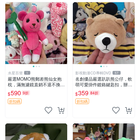
水星百貨
影視動漫CD專輯DVD
1
57
嚴選MOMO熊郵差熊仙女抱
名創優品嚴選趴趴熊公仔，軟
枕，滿無濾鏡直銷不退不換
萌可愛掛件鍍鉻鍵匙扣，辦公
經典造型可愛必備 紅薯啵啵
放松好選擇 趴趴熊 鍍鉻鍵匙
590
359
9折
84折
$
$
間抱枕 抱枕 時尚
扣 萬用掛件
折扣碼
折扣碼