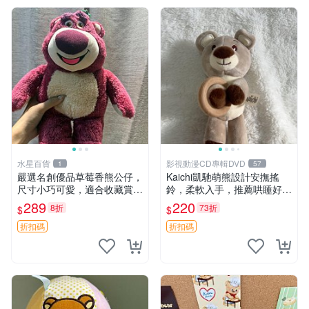
水星百貨
影視動漫CD專輯DVD
1
57
嚴選名創優品草莓香熊公仔，
Kaichi凱馳萌熊設計安撫搖
尺寸小巧可愛，適合收藏賞玩
鈴，柔軟入手，推薦哄睡好選
30cm 玩具 公仔 草莓熊
擇 熊公仔 安撫玩具 喂食環
289
220
8折
73折
$
$
折扣碼
折扣碼