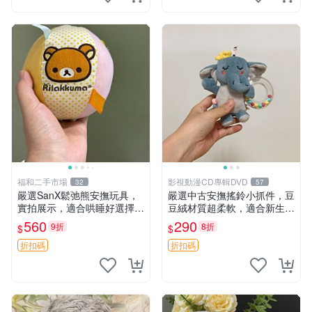
福和二手市場
影視動漫CD專輯DVD
32
57
嚴選SanX鬆弛熊安撫玩具，
嚴選中古安撫搖鈴小抓件，豆
實拍展示，適合哄睡好選擇
豆絨材質超柔軟，適合新生寶
電腦玩具 安撫用品
寶緩解焦慮 (安撫玩具 寶寶用
560
290
9折
8折
$
$
品 抱枕)
折扣碼
折扣碼