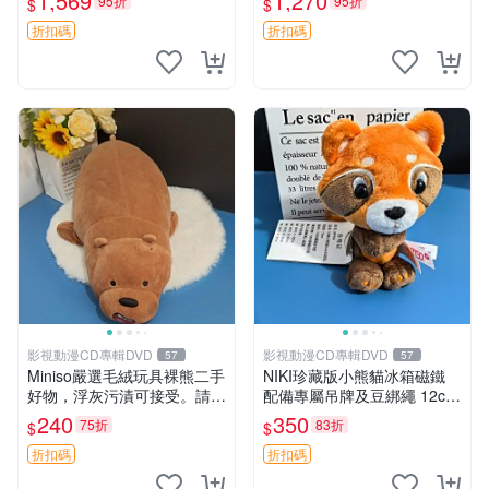
1,569
1,270
95折
95折
$
$
親友。中古使用痕跡，手感依
然優良。 鬆熊 嬰熊 毛玩偶
折扣碼
折扣碼
影視動漫CD專輯DVD
影視動漫CD專輯DVD
57
57
Miniso嚴選毛絨玩具裸熊二手
NIKI珍藏版小熊貓冰箱磁鐵
好物，浮灰污漬可接受。請詳
配備專屬吊牌及豆綁繩 12cm
閱照片再下單，售出不退不
廢品嚴選 好評推薦 小熊貓冰
240
350
75折
83折
$
$
換。全新品相收藏推薦。 裸
箱貼 磁鐵掛件 冰箱飾品
熊 毛絨玩具 收藏
折扣碼
折扣碼