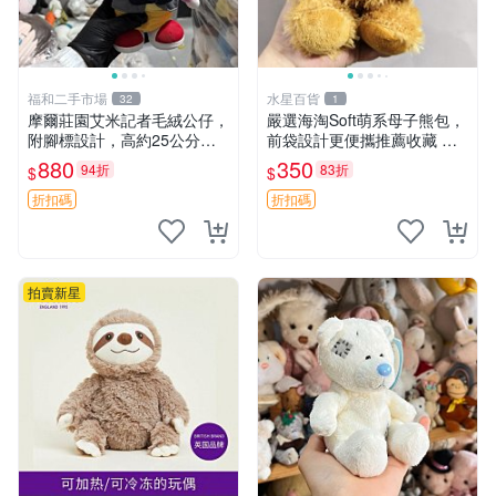
福和二手市場
水星百貨
32
1
摩爾莊園艾米記者毛絨公仔，
嚴選海淘Soft萌系母子熊包，
附腳標設計，高約25公分，
前袋設計更便攜推薦收藏 母
全新未拆封，限量珍藏。艾米
子熊 軟綿綿 包包
880
350
94折
83折
$
$
記者 毛絨公仔 超萌玩偶
折扣碼
折扣碼
拍賣新星