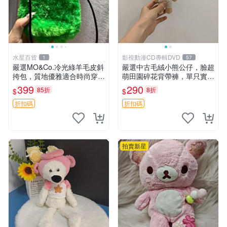
水星百貨
影視動漫CD專輯DVD
1
57
嚴選MO&Co.冷光綠羊毛皮斜
嚴選中古毛絨小熊公仔，臉超
挎包，質地優雅適合時尚穿搭
萌田園碎花背帶褲，單只實拍
冷光綠 皮包 斜挎包
展示 中古、毛絨玩具、玩偶
399
290
85折
8折
$
$
折扣碼
折扣碼
拍賣新星