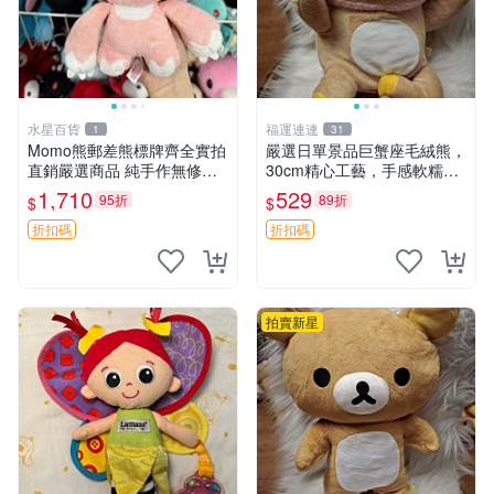
水星百貨
福運連連
1
31
Momo熊郵差熊標牌齊全實拍
嚴選日單景品巨蟹座毛絨熊，
直銷嚴選商品 純手作無修圖
30cm精心工藝，手感軟糯推
可收藏 郵差熊 Momo熊 標牌
薦收藏送人 巨蟹座 毛絨玩具
1,710
529
95折
89折
$
$
商品
精緻做工
折扣碼
折扣碼
拍賣新星