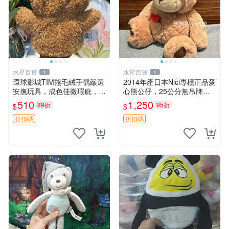
水星百貨
水星百貨
1
1
環球影城TIM熊毛絨手偶嚴選
2014年產日本Nici專櫃正品愛
安撫玩具，成色佳微瑕疵，贈
心熊公仔，25公分無吊牌全
小禮物超值優惠 TIM熊 毛絨
新 愛心熊 公仔 熊抱玩偶
510
1,250
89折
95折
$
$
手偶 安撫 toy 嚴選
折扣碼
折扣碼