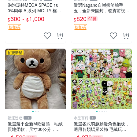
泡泡瑪特MEGA SPACE 10
嚴選Nagano自嘲熊笑臉手
0%周年 A 系列 MOLLY 權威
玉，全新未開封，發貨前視頻
隱藏款 嚴選薄荷巧克力色 80
確認，海南 廣西 貴州 嚴選N
600 -
1,000
820
93折
$
$
$
年代風味 權威推薦 合適收藏
agano自嘲熊笑臉手玉，全新
未開封，發貨前視頻確認，四
折扣碼
折扣碼
川 重慶 內
拍賣新星
福運連連
水星百貨
31
1
嚴選幾乎全新M款鬆熊，毛絨
嚴選各式萌趣動漫角色抱枕，
質地柔軟，尺寸30公分，做
適用各類場景裝飾 毛絨玩
工精緻可愛，適合收藏或贈送
具、卡通抱枕、趣味玩偶