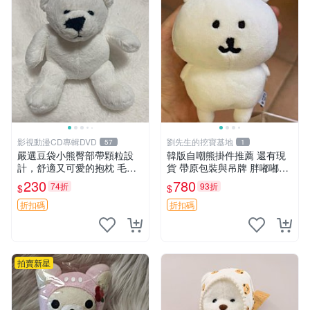
影視動漫CD專輯DVD
劉先生的挖寶基地
57
1
嚴選豆袋小熊臀部帶顆粒設
韓版自嘲熊掛件推薦 還有現
計，舒適又可愛的抱枕 毛絨
貨 帶原包裝與吊牌 胖嘟嘟超
抱枕、臀部按摩、坐墊
可愛 毛絨手感佳 小熊掛件 自
230
780
74折
93折
$
$
嘲抱枕 小熊抱枕
折扣碼
折扣碼
拍賣新星