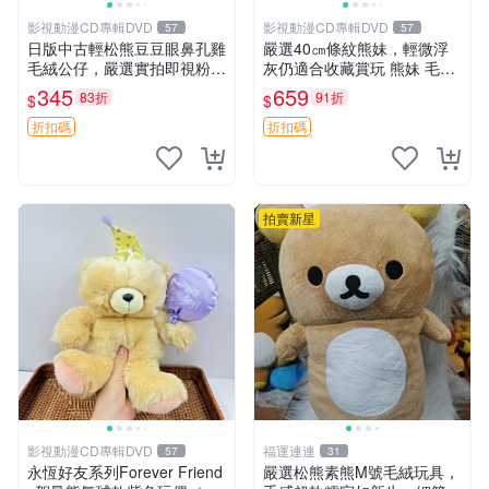
影視動漫CD專輯DVD
影視動漫CD專輯DVD
57
57
日版中古輕松熊豆豆眼鼻孔雞
嚴選40㎝條紋熊妹，輕微浮
毛絨公仔，嚴選實拍即視粉絲
灰仍適合收藏賞玩 熊妹 毛絨
必買 公仔紙箱氣泡膜精心包
玩具 浮雕熊
345
659
83折
91折
$
$
裝快速發貨 輕松熊 公仔 雞毛
絨
折扣碼
折扣碼
拍賣新星
影視動漫CD專輯DVD
福運連連
57
31
永恆好友系列Forever Friend
嚴選松熊素熊M號毛絨玩具，