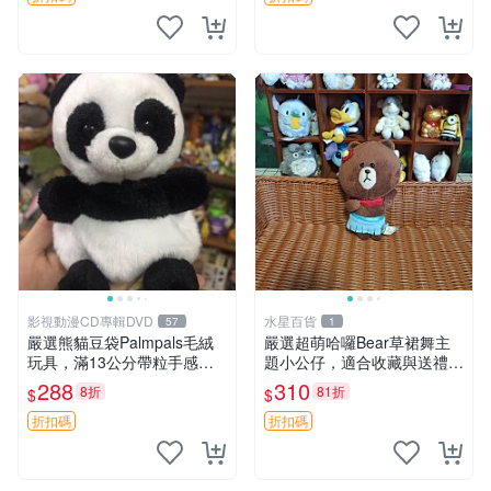
製工藝搖鈴熊，可當作童
影視動漫CD專輯DVD
水星百貨
57
1
嚴選熊貓豆袋Palmpals毛絨
嚴選超萌哈囉Bear草裙舞主
玩具，滿13公分帶粒手感極
題小公仔，適合收藏與送禮 1
佳，電影主題周邊推薦 熊貓
00 克 哈囉Bear 草裙舞
288
310
8折
81折
$
$
Palmpals 毛絨玩具 豆袋 劇場
版周邊
折扣碼
折扣碼