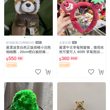
影視動漫CD專輯DVD
水星百貨
57
1
嚴選波普自然正版授權小浣熊
嚴選中古草莓熊髮箍，微瑕依
啪啪圈，20cm橙白臉部條紋
然可愛可人 6095 草莓熊頭飾
清晰，毛絨超萌贈品推薦。
中古髮圈 熊寶 寶寶 娃娃熊髮
550
360
9折
84折
$
$
小浣熊 波普 圈環
箍 中古收藏 玩具髮夾
折扣碼
折扣碼