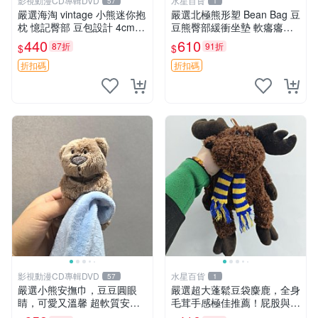
影視動漫CD專輯DVD
水星百貨
57
1
嚴選海淘 vintage 小熊迷你抱
嚴選北極熊形塑 Bean Bag 豆
枕 憶記臀部 豆包設計 4cm
豆熊臀部緩衝坐墊 軟癟癟舒
高 推薦收藏 迷你豆包小熊、
壓設計 保暖又實用 適合久坐
440
610
87折
91折
$
$
高臀部、豆袋抱枕
放松 推薦居家使用 RUSS系
列 豆豆熊屁屁坐墊 3D顆粒結
折扣碼
折扣碼
構
影視動漫CD專輯DVD
水星百貨
57
1
嚴選小熊安撫巾，豆豆圓眼
嚴選超大蓬鬆豆袋麋鹿，全身
睛，可愛又溫馨 超軟質安撫
毛茸手感極佳推薦！屁股與四
巾，豆豆設計，哄睡好幫手
肢填充均勻，適合收藏與孩童