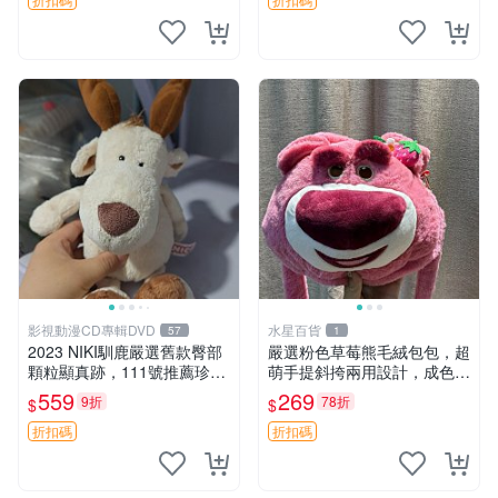
影視動漫CD專輯DVD
水星百貨
57
1
2023 NIKI馴鹿嚴選舊款臀部
嚴選粉色草莓熊毛絨包包，超
顆粒顯真跡，111號推薦珍藏
萌手提斜挎兩用設計，成色上
品 馴鹿 舊款 尾巴顆粒
佳容量大 粉紅草莓 毛絨包 超
559
269
9折
78折
$
$
大容量
折扣碼
折扣碼