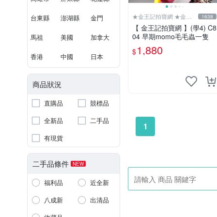
★金王記拍寶網 ★金王
台東縣
澎湖縣
金門
1638
記拍寶趣
【 金王記拍寶網 】(學4) C8
04 早期momo毛毛蟲一隻
馬祖
美國
加拿大
1,880
$
香港
中國
日本
商品狀況
直購品
競標品
全新品
二手品
1
有現貨
二手品條件
NEW
福利品
近全新
八成新
出清品