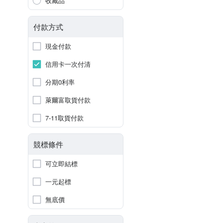
收藏品
付款方式
現金付款
信用卡一次付清
分期0利率
萊爾富取貨付款
7-11取貨付款
競標條件
可立即結標
一元起標
無底價