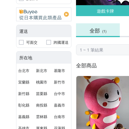
遊戲卡牌
全部
運送
(1)
可面交
跨國運送
1 ~ 1 筆結果
所在地
全部商品
台北市
新北市
基隆市
宜蘭縣
桃園市
新竹市
新竹縣
苗栗縣
台中市
彰化縣
南投縣
嘉義市
嘉義縣
雲林縣
台南市
高雄市
屏東縣
花蓮縣