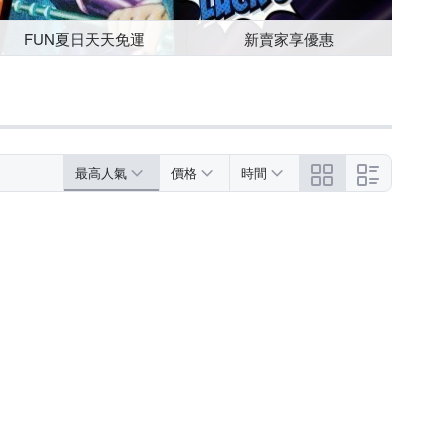
FUN夏日天天免運
新賣家享優惠
最高人氣
價格
時間