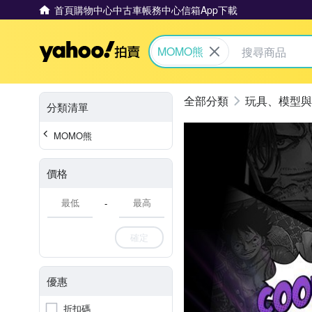
首頁
購物中心
中古車
帳務中心
信箱
App下載
Yahoo拍賣
MOMO熊
玩具、模型與
分類清單
MOMO熊
價格
-
確定
優惠
折扣碼