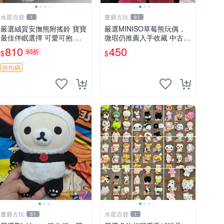
水星百貨
董爺古玩
1
61
嚴選絨質安撫熊附搖鈴 寶寶
嚴選MINISO草莓熊玩偶，
最佳伴眠選擇 可愛可抱 絨
微瑕仍推薦入手收藏 中古 M
毛玩具 安撫熊 嬰兒用
INISO 草莓熊 玩具 收藏
810
450
93折
$
$
折扣碼
董爺古玩
水星百貨
61
1