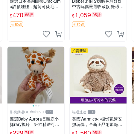
嚴選日本海淘白熊Omokum
Bieber比伯安撫綠色熊娃娃
a許願娃娃，超萌可愛毛絨
中古玩偶嚴選收藏款 微瑕輕
公仔推薦收藏 白熊 Omoku
度使用 Bieber綠熊娃娃 中
470
1,059
88折
95折
$
$
ma 毛絨玩具 偽裝娃娃 玩具
古玩偶 微瑕
擺飾
折扣碼
折扣碼
拍賣新星
影視動漫CD專輯DVD
福運連連
57
31
嚴選Baby Aurora長頸鹿小
英國Warmies小樹懶瓦姆安
抓rary搖鈴，細節精緻可聆
撫玩偶，全新正品附原廠吊
聽清脆鈴音 軟萌可愛 定制
牌與防塵袋，內藏薰衣草可
229
1,560
74折
95折
$
$