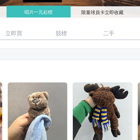
唱片一元起標
限量球員卡立即收藏
立即買
競標
二手