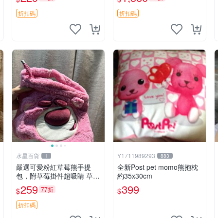
紀念 金屬搖鈴 新手媽咪推
加熱，適合各個年齡層，冷
薦 長頸鹿 抓rary 搖鈴
暖兩用享受抱抱樂趣，不容
折扣碼
折扣碼
錯過嚴選好物 溫暖 冷感
水星百貨
Y1711989293
1
883
嚴選可愛粉紅草莓熊手提
全新Post pet momo熊抱枕
包，附草莓掛件超吸睛 草莓
約35x30cm
熊手提包 草莓掛件 可愛port
259
399
77折
$
$
unese
折扣碼