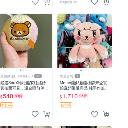
近期銷量1件
影視動漫CD專輯DVD
水星百貨
57
1
嚴選SanX輕松熊安睡搖鈴，
Momo熊郵差熊標牌齊全實
實拍圖可見，適合睡前伴
拍直銷嚴選商品 純手作無修
侶， Picks安撫好物 0325
圖可收藏 郵差熊 Momo熊
540
1,710
89折
95折
$
$
懸吊 電腦
標牌 商品
折扣碼
折扣碼