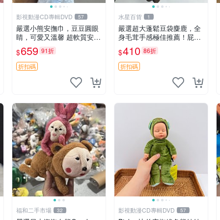
影視動漫CD專輯DVD
水星百貨
57
1
嚴選小熊安撫巾，豆豆圓眼
嚴選超大蓬鬆豆袋麋鹿，全
睛，可愛又溫馨 超軟質安撫
身毛茸手感極佳推薦！屁股
巾，豆豆設計，哄睡好幫手
與四肢填充均勻，適合收藏
659
410
91折
86折
$
$
約克豆豆眼安撫巾 數碼豆豆
與孩童共賞。 麋鹿 豆袋 毛
眼
茸玩具
折扣碼
折扣碼
福和二手市場
影視動漫CD專輯DVD
32
57