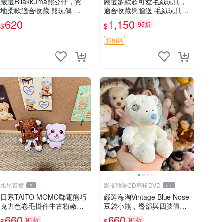
嚴選Rilakkuma熊公仔，質
嚴選多款超可愛毛絨玩具，
地柔軟適合收藏 熊玩偶 柔
適合收藏與贈送 毛絨玩具、
軟 公仔 收藏
抱枕、公仔
620
1,150
95折
$
$
折扣碼
水星百貨
影視動漫CD專輯DVD
1
57
日系TAITO MOMO郵電熊巧
嚴選海淘Vintage Blue Nose
克力色卷毛掛件中古粉嫩玩
豆袋小熊，臀部與四肢俱
偶微瑕推薦 postpet momo
全，坐高11公分，附原盒與
660
660
91折
91折
$
$