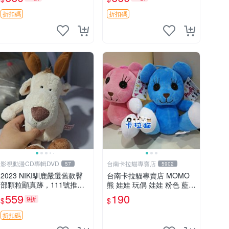
郵電熊 中古玩偶
吊牌收藏。藍鼻子小熊，值
得擁有 玩具 憶熊
折扣碼
折扣碼
影視動漫CD專輯DVD
台南卡拉貓專賣店
57
5902
2023 NIKI馴鹿嚴選舊款臀
台南卡拉貓專賣店 MOMO
部顆粒顯真跡，111號推薦
熊 娃娃 玩偶 娃娃 粉色 藍色
珍藏品 馴鹿 舊款 尾巴顆粒
2色分售
559
190
9折
$
$
折扣碼