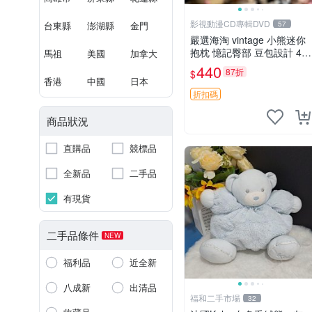
影視動漫CD專輯DVD
台東縣
澎湖縣
金門
57
嚴選海淘 vintage 小熊迷你
抱枕 憶記臀部 豆包設計 4c
馬祖
美國
加拿大
m 高 推薦收藏 迷你豆包小
440
87折
$
熊、高臀部、豆袋抱枕
香港
中國
日本
折扣碼
商品狀況
直購品
競標品
全新品
二手品
有現貨
二手品條件
NEW
福利品
近全新
八成新
出清品
福和二手市場
32