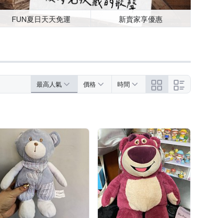
FUN夏日天天免運
新賣家享優惠
最高人氣
價格
時間