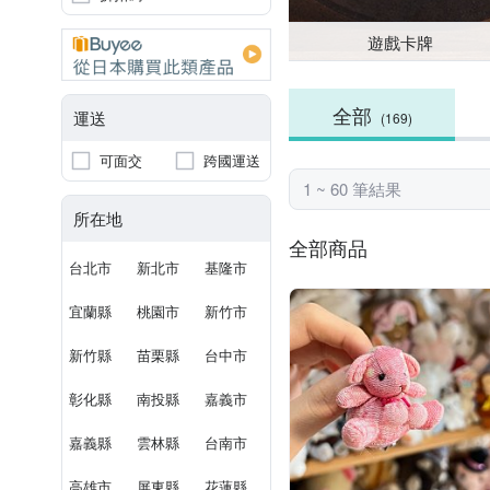
遊戲卡牌
全部
運送
(169)
可面交
跨國運送
1 ~ 60 筆結果
所在地
全部商品
台北市
新北市
基隆市
宜蘭縣
桃園市
新竹市
新竹縣
苗栗縣
台中市
彰化縣
南投縣
嘉義市
嘉義縣
雲林縣
台南市
高雄市
屏東縣
花蓮縣