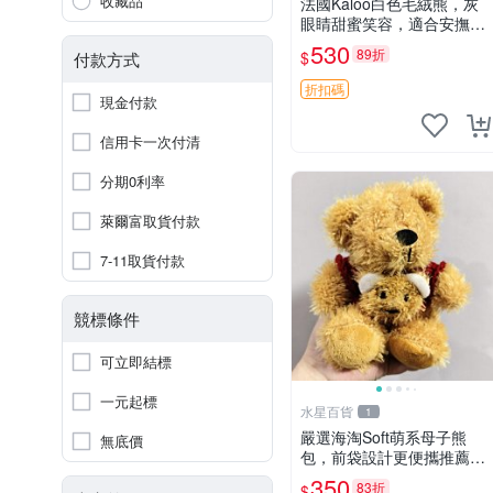
收藏品
法國Kaloo白色毛絨熊，灰
眼睛甜蜜笑容，適合安撫逗
趣可愛，柔軟面料手感佳。
530
89折
$
付款方式
14 白色安撫熊 毛絨玩具 寶
寶逗樂具
折扣碼
現金付款
信用卡一次付清
分期0利率
萊爾富取貨付款
7-11取貨付款
競標條件
可立即結標
一元起標
水星百貨
1
嚴選海淘Soft萌系母子熊
無底價
包，前袋設計更便攜推薦收
藏 母子熊 軟綿綿 包包
350
83折
$