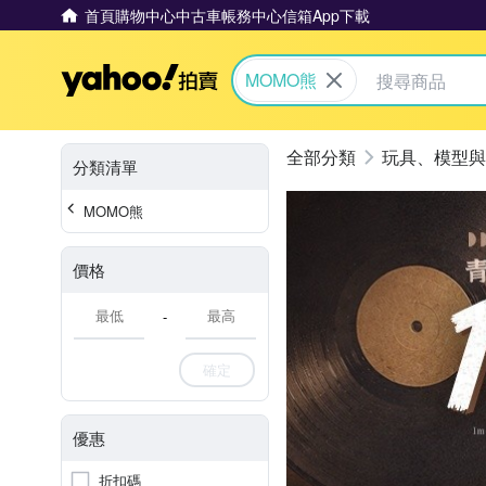
首頁
購物中心
中古車
帳務中心
信箱
App下載
Yahoo拍賣
MOMO熊
玩具、模型與
分類清單
MOMO熊
價格
-
確定
優惠
折扣碼