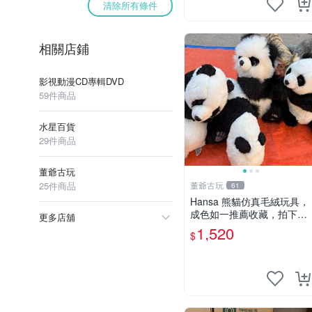
清除所有條件
相關店鋪
影視動漫CD專輯DVD
59件商品
水星百貨
29件商品
董爺古玩
25件商品
董爺古玩
61
Hansa 熊貓仿真毛絨玩具，
成色如一推薦收藏，拍下無
更多店舖
疑心 熊貓 毛絨玩具 收藏
1,520
$