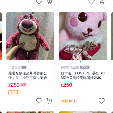
水星百貨
桃樂斯收藏鋪
1
4334
嚴選名創優品草莓香熊公
日本進口POST PET夢幻CO
仔，尺寸小巧可愛，適合收
MOMO熊精美玩偶娃娃30c
藏賞玩 30cm 玩具 公仔 草
m
289
250
8折
$
$
莓熊
折扣碼
競標
剩8天