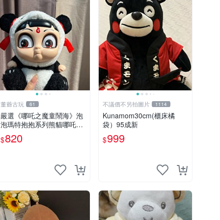
董爺古玩
不議價不另拍圖片
61
1114
嚴選《哪吒之魔童鬧海》泡
Kunamom30cm(櫃床橘
泡瑪特抱抱系列熊貓哪吒搪
袋）95成新
膠臉毛絨， STATE：如圖顯
820
999
$
$
示 哪吒 毛絨公仔 泡泡瑪特