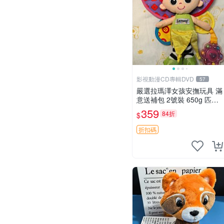
影視動漫CD專輯DVD
57
嚴選拉瑪澤女孩安撫玩具 滿
意送補包 2號裝 650g 匹配
嬰幼童舒壓好伴侶 女孩專用
359
84折
$
安心選擇 安撫玩偶 衝包 玩
具
折扣碼