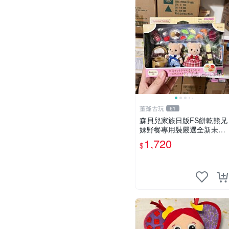
董爺古玩
61
森貝兒家族日版FS餅乾熊兄
妹野餐專用裝嚴選全新未開
封，包含兩組大童款紙盒
1,720
$
裝，適合收藏與分享。 餅乾
熊兄妹、野餐、收藏