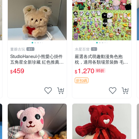
董爺古玩
水星百貨
61
1
StudioHaneul小熊愛心掛件
嚴選各式萌趣動漫角色抱
五角星全新珍藏 紅色推薦收
枕，適用各類場景裝飾 毛絨
藏 玩具掛飾 掛件 新品
玩具、卡通抱枕、趣味玩偶
459
1,270
95折
$
$
折扣碼