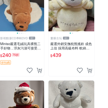
影視動漫CD專輯DVD
董爺古玩
57
61
Miniso嚴選毛絨玩具裸熊二
嚴選外銷安撫枕熊搖鈴 成色
手好物，浮灰污漬可接受。
上佳 採用高級布料 軟綿適
請詳閱照片再下單，售出不
合收藏 安心選購 安撫枕 熊
240
439
75折
$
$
退不換。全新品相收藏推
玩具 搖鈴
薦。 裸熊 毛絨玩具 收藏
折扣碼