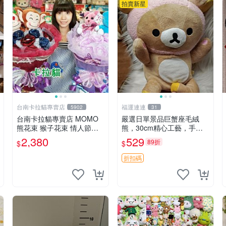
拍賣新星
台南卡拉貓專賣店
福運連連
5902
31
台南卡拉貓專賣店 MOMO
嚴選日單景品巨蟹座毛絨
熊花束 猴子花束 情人節禮
熊，30cm精心工藝，手感
物 二選一 可繡字 可今天寄
軟糯推薦收藏送人 巨蟹座
2,380
529
89折
$
$
明天到
毛絨玩具 精緻做工
折扣碼