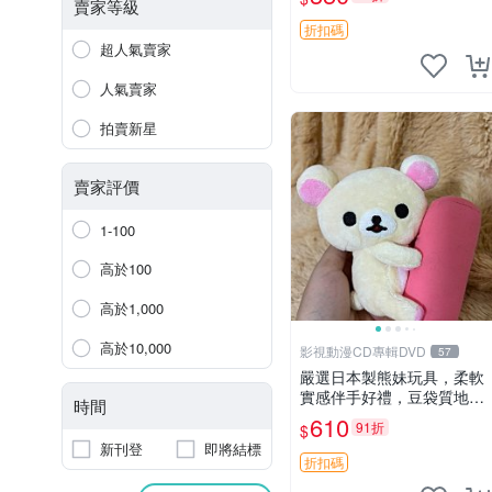
賣家等級
折扣碼
超人氣賣家
人氣賣家
拍賣新星
賣家評價
1-100
高於100
高於1,000
高於10,000
影視動漫CD專輯DVD
57
嚴選日本製熊妹玩具，柔軟
實感伴手好禮，豆袋質地手
時間
感佳，抱枕小熊 recom 推薦
610
91折
$
白色豆袋 玩具
新刊登
即將結標
折扣碼