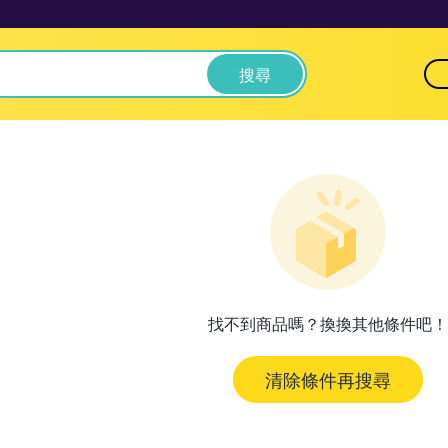
搜尋
找不到商品嗎？換換其他條件吧！
清除條件再搜尋