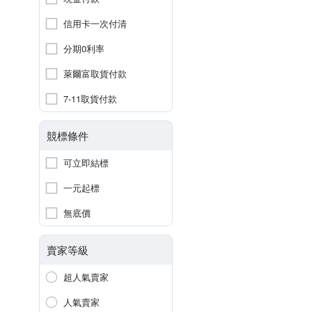
信用卡一次付清
分期0利率
萊爾富取貨付款
7-11取貨付款
競標條件
可立即結標
一元起標
無底價
賣家等級
超人氣賣家
人氣賣家