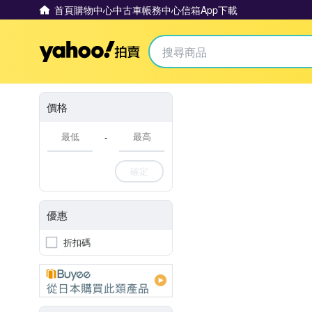
首頁
購物中心
中古車
帳務中心
信箱
App下載
Yahoo拍賣
價格
-
確定
優惠
折扣碼