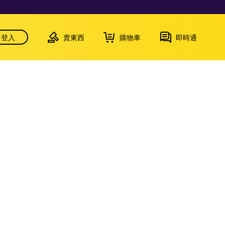
登入
賣東西
購物車
即時通