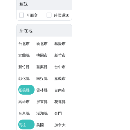
運送
可面交
跨國運送
所在地
台北市
新北市
基隆市
宜蘭縣
桃園市
新竹市
新竹縣
苗栗縣
台中市
彰化縣
南投縣
嘉義市
嘉義縣
雲林縣
台南市
高雄市
屏東縣
花蓮縣
台東縣
澎湖縣
金門
馬祖
美國
加拿大