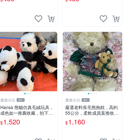
董爺古玩
董爺古玩
61
61
Hansa 熊貓仿真毛絨玩具，
嚴選老料長毛熊抱枕，高約
成色如一推薦收藏，拍下無
55公分，柔軟成員直推收藏
疑心 熊貓 毛絨玩具 收藏
長毛熊 柔軟熊抱枕 55公分
1,520
1,160
$
$