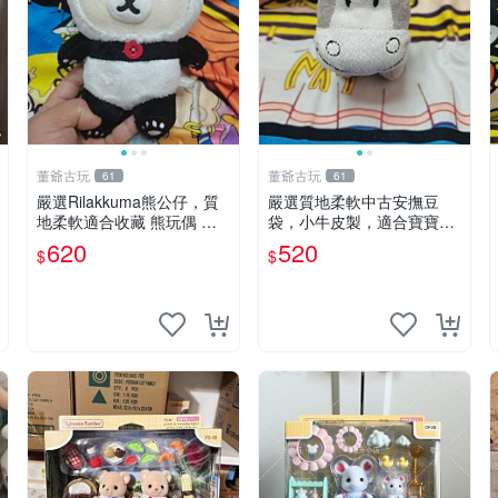
董爺古玩
董爺古玩
61
61
嚴選Rilakkuma熊公仔，質
嚴選質地柔軟中古安撫豆
地柔軟適合收藏 熊玩偶 柔
袋，小牛皮製，適合寶寶安
軟 公仔 收藏
心入眠。 安撫豆袋 小牛皮
620
520
$
$
寶寶安撫