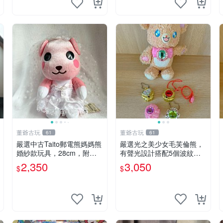
董爺古玩
董爺古玩
61
61
嚴選中古Taito郵電熊媽媽熊
嚴選光之美少女毛芙倫熊，
婚紗款玩具，28cm，附原
有聲光設計搭配5個波紋
盒，保存極佳實拍，婚紗細
石，成色完美如圖。爽快附
2,350
3,050
$
$
節清晰可見，偶像收藏推薦
電池，讓愛心不打折扣。 光
婚紗小花 玩具 模型
之美少女 毛芙倫熊 波紋石
有聲光