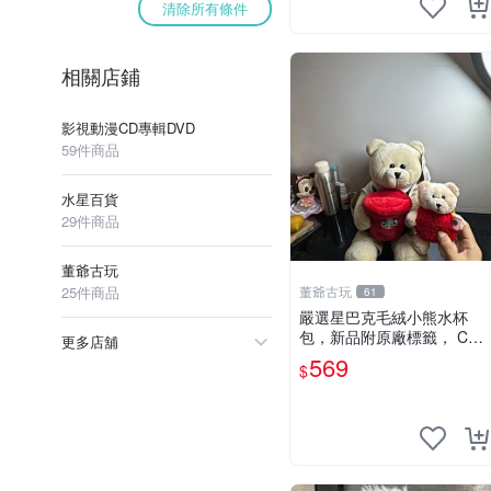
清除所有條件
相關店鋪
影視動漫CD專輯DVD
59件商品
水星百貨
29件商品
董爺古玩
25件商品
董爺古玩
61
嚴選星巴克毛絨小熊水杯
包，新品附原廠標籤， CO
更多店舖
NDITION 良好，詳情請參閱
569
$
商品圖片。 星巴克 毛絨小
熊 水杯包