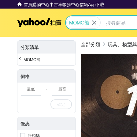
首頁
購物中心
中古車
帳務中心
信箱
App下載
Yahoo拍賣
MOMO熊
玩具、模型與
分類清單
MOMO熊
價格
-
確定
優惠
折扣碼