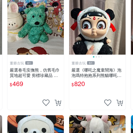
董爺古玩
董爺古玩
61
61
嚴選卷毛安撫熊，仿舊毛巾
嚴選《哪吒之魔童鬧海》泡
質地超可愛 剪標珍藏品 老
泡瑪特抱抱系列熊貓哪吒搪
式毛巾質地 安撫熊 款式
膠臉毛絨， STATE：如圖顯
469
820
$
$
示 哪吒 毛絨公仔 泡泡瑪特