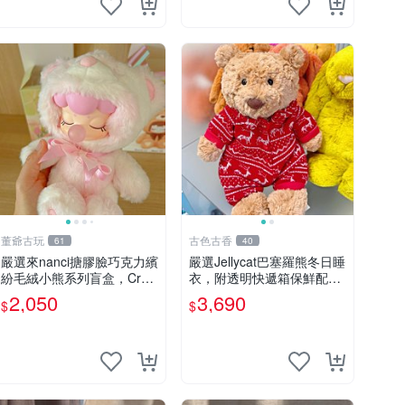
董爺古玩
古色古香
61
40
嚴選來nanci搪膠臉巧克力繽
嚴選Jellycat巴塞羅熊冬日睡
紛毛絨小熊系列盲盒，Crea
衣，附透明快遞箱保鮮配
my櫻花巧藝盲盒 隱藏款Cre
送，童趣可愛可收藏 巴塞羅
2,050
3,690
$
$
amy櫻花巧藝 嬰熊盲盒娃娃
熊 睡衣 透明袋
樂趣盲盒