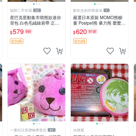
福和二手市場
劉先生的挖寶基地
32
1
星巴克星動集市萌熊款迷你
嚴選日本原裝 MOMO熊櫥
背包 白色毛絨綠肩帶 正式
窗 Postpet熊 暴力熊 麼麼
限量版 新品 上市未拆封 尺
熊，實物精緻收藏無損，二
579
620
9折
91折
$
$
寸約20公分 超適合收藏 迷
手誠意出售 暴力熊 MOMO
你背包 毛絨玩具 背包配件
熊 日本版 櫥趣熊熊偶
折扣碼
折扣碼
一番街日系禮物專賣店
水狸屋
87