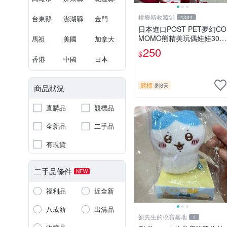
桃樂斯收藏鋪
台東縣
澎湖縣
金門
4334
日本進口POST PET夢幻CO
MOMO熊精美玩偶娃娃30c
馬祖
美國
加拿大
m
250
$
香港
中國
日本
競標
剩8天
商品狀況
直購品
競標品
全新品
二手品
有現貨
二手品條件
NEW
福利品
近全新
八成新
出清品
劉先生的挖寶基地
1