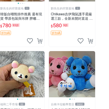
劉先生的挖寶基地
劉先生的挖寶基地
1
1
韓版自嘲熊掛件推薦 還有現
Chiikawa吉伊飛鼠護手霜厳
貨 帶原包裝與吊牌 胖嘟嘟
選三款，全新未開封直送 飛
超可愛 毛絨手感佳 小熊掛
鼠 護手霜 吉伊三款 新貨
780
580
93折
9折
$
$
件 自嘲抱枕 小熊抱枕
折扣碼
折扣碼
福和二手市場
台南卡拉貓專賣店
32
5902