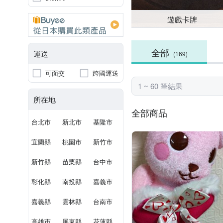
遊戲卡牌
全部
運送
(169)
可面交
跨國運送
1 ~ 60 筆結果
所在地
全部商品
台北市
新北市
基隆市
宜蘭縣
桃園市
新竹市
新竹縣
苗栗縣
台中市
彰化縣
南投縣
嘉義市
嘉義縣
雲林縣
台南市
高雄市
屏東縣
花蓮縣