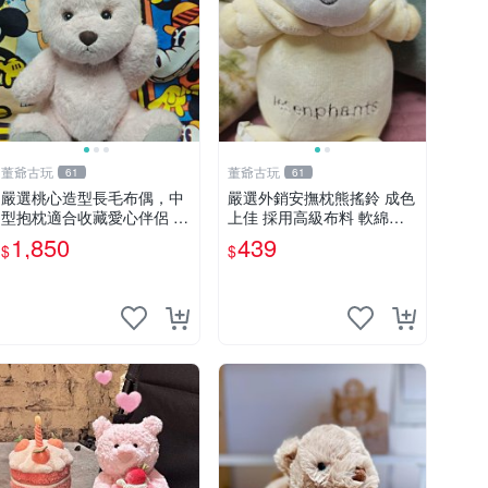
董爺古玩
董爺古玩
61
61
嚴選桃心造型長毛布偶，中
嚴選外銷安撫枕熊搖鈴 成色
型抱枕適合收藏愛心伴侶 桃
上佳 採用高級布料 軟綿適
心抱枕 布娃娃 猛咬布偶
合收藏 安心選購 安撫枕 熊
1,850
439
$
$
玩具 搖鈴