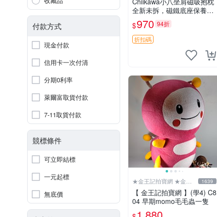
收藏品
Chiikawa小八坐肩磁吸抱枕
全新未拆，磁鐵底座保養品
專用 磁鐵 磁吸 抱枕
970
94折
$
付款方式
折扣碼
現金付款
信用卡一次付清
分期0利率
萊爾富取貨付款
7-11取貨付款
競標條件
可立即結標
一元起標
★金王記拍寶網 ★金王
1639
記拍寶趣
【 金王記拍寶網 】(學4) C8
無底價
04 早期momo毛毛蟲一隻
1,880
$