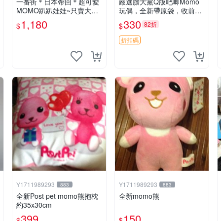
一番街＊日本帶回＊超可愛
嚴選膽大黨Q版吧唧Momo
MOMO趴趴娃娃~只賣大隻
玩偶，全新帶原袋，收前請
的1號~單隻價～生日禮物
詳讀收物須知。非偏遠地區
1,180
330
82折
$
$
同城可取。 膽大黨 Q版 陳
冠希 妙Q玩偶
折扣碼
Y1711989293
Y1711989293
883
883
全新Post pet momo熊抱枕
全新momo熊
約35x30cm
399
150
$
$