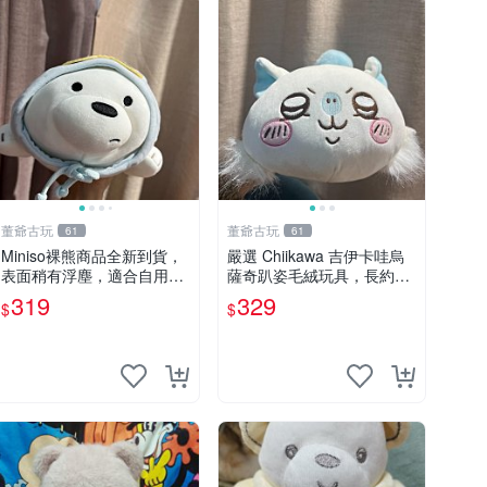
董爺古玩
董爺古玩
61
61
Miniso裸熊商品全新到貨，
嚴選 Chiikawa 吉伊卡哇烏
表面稍有浮塵，適合自用收
薩奇趴姿毛絨玩具，長約30
藏嚴選款。 裸熊 商品 裸熊
cm，質地超軟適合收藏 烏
319
329
$
$
玩偶
薩奇 Chiikawa 毛絨 超軟