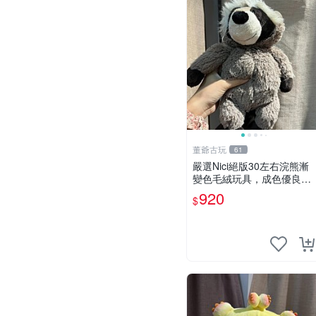
董爺古玩
61
嚴選Nici絕版30左右浣熊漸
變色毛絨玩具，成色優良伴
隨原廠牌標 浣熊 玩具 毛絨
920
$