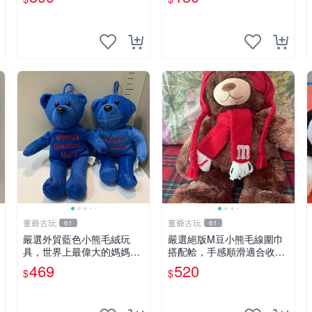
董爺古玩
董爺古玩
61
61
嚴選外貿藍色小熊毛絨玩
嚴選絕版M豆小熊毛線圍巾
具，世界上最偉大的媽媽聖
搭配帢，手感順滑適合收藏
誕節推薦禮物 五角星 兒童
絕版M豆小熊、圍巾、毛線
469
520
$
$
玩具 母親節
帢 經典好搭