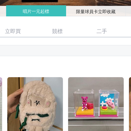
唱片一元起標
限量球員卡立即收藏
立即買
競標
二手