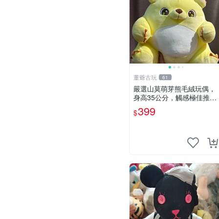
董爺古玩
61
嚴選山莫萌芽熊毛絨玩偶，
身高35公分，觸感極佳推薦
收藏 萌芽熊 毛絨玩偶 串珠
399
$
玩偶