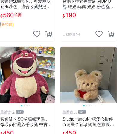
嚴選熊妹頭沙包，可愛粒狀
台南卡拉貓專賣店 MOMO
新玉沙包，適合收藏與把玩
熊 娃娃 玩偶 娃娃 粉色 藍色
熊妹 沙包 玉石
2色分售
560
190
9折
$
$
折扣碼
近期銷量1件
董爺古玩
董爺古玩
61
61
嚴選MINISO草莓熊玩偶，
StudioHaneul小熊愛心掛件
微瑕仍推薦入手收藏 中古 M
五角星全新珍藏 紅色推薦收
INISO 草莓熊 玩具 收藏
藏 玩具掛飾 掛件 新品
450
459
$
$