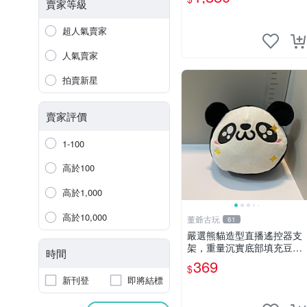
賣家等級
超人氣賣家
人氣賣家
拍賣新星
賣家評價
1-100
高於100
高於1,000
高於10,000
董爺古玩
61
嚴選熊貓造型直播遙控器支
架，重量沉實底部填充豆
時間
袋，手機遙控器最佳架設選
369
$
擇推薦 直播遙控器支架 毛
新刊登
即將結標
絨玩具 支架架設