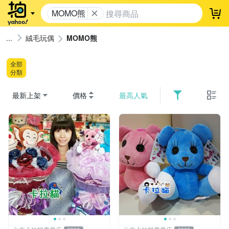
MOMO熊
登
絨毛玩偶
MOMO熊
全部
分類
最新上架
價格
最高人氣