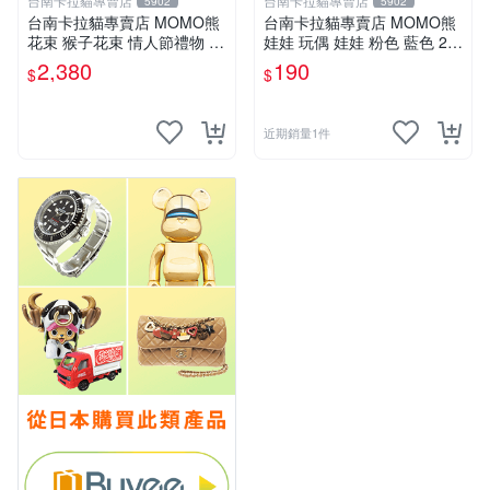
台南卡拉貓專賣店
台南卡拉貓專賣店
5902
5902
台南卡拉貓專賣店 MOMO熊
台南卡拉貓專賣店 MOMO熊
花束 猴子花束 情人節禮物 二
娃娃 玩偶 娃娃 粉色 藍色 2色
選一 可繡字 可今天寄明天到
分售
2,380
190
$
$
近期銷量1件