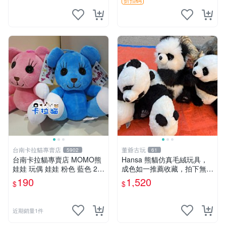
台南卡拉貓專賣店
董爺古玩
5902
61
台南卡拉貓專賣店 MOMO熊
Hansa 熊貓仿真毛絨玩具，
娃娃 玩偶 娃娃 粉色 藍色 2色
成色如一推薦收藏，拍下無疑
分售
心 熊貓 毛絨玩具 收藏
190
1,520
$
$
近期銷量1件