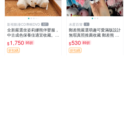
影視動漫CD專輯DVD
水星百貨
57
1
全新嚴選坐姿莉娜熊伴嬰服，
郵差熊嚴選萌趣可愛滿版設計
中古成色保養佳適宜收藏。無
無瑕真照推薦收藏 郵差熊 熊
盒子但品質完好，快速出貨。
抱枕 紅薯啵啵間
1,750
530
95折
89折
$
$
建議入手！ 中古 玩偶 滬漫
折扣碼
折扣碼