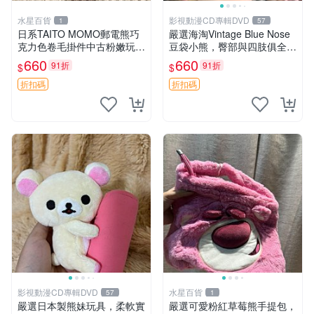
水星百貨
影視動漫CD專輯DVD
1
57
日系TAITO MOMO郵電熊巧
嚴選海淘Vintage Blue Nose
克力色卷毛掛件中古粉嫩玩偶
豆袋小熊，臀部與四肢俱全，
微瑕推薦 postpet momo 郵
坐高11公分，附原盒與吊牌
660
660
91折
91折
$
$
電熊 中古玩偶
收藏。藍鼻子小熊，值得擁有
玩具 憶熊
折扣碼
折扣碼
影視動漫CD專輯DVD
水星百貨
57
1
嚴選日本製熊妹玩具，柔軟實
嚴選可愛粉紅草莓熊手提包，