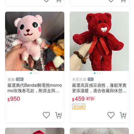
董藏
水星百貨
29
1
嚴選萬代Bandai郵電熊momo
嚴選高質感豆袋熊，蓬鬆厚實
mo玫瑰卷毛款，附原盒與吊
更添溫暖，適合收藏與休憩。
牌，粉嫩可愛入手即柔軟～
前胸填充飽滿，背部亦具優雅
950
459
87折
$
$
玫瑰卷毛 郵電熊 正品
設計。 豆袋熊 保暖 溫柔 蓬
松
折扣碼