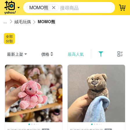
MOMO熊
登
絨毛玩偶
MOMO熊
全部
分類
最新上架
價格
最高人氣