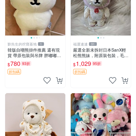
劉先生的挖寶基地
福運連連
1
31
韓版自嘲熊掛件推薦 還有現
嚴選全新未拆封日本SanX輕
貨 帶原包裝與吊牌 胖嘟嘟超
松熊熊妹，附原裝包裝，毛絨
可愛 毛絨手感佳 小熊掛件 自
質地極佳，細膩可愛，推薦收
780
1,029
93折
95折
$
$
嘲抱枕 小熊抱枕
藏兼送禮，適合女性好友或家
人，限量釋出。鬆熊、熊玩
折扣碼
折扣碼
偶、收藏品