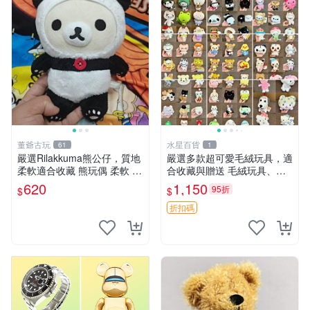
董爺古玩
水星百貨
61
1
嚴選Rilakkuma熊公仔，質地
嚴選多款超可愛毛絨玩具，適
柔軟適合收藏 熊玩偶 柔軟 公
合收藏與贈送 毛絨玩具、抱
仔 收藏
枕、公仔
620
1,150
95折
$
$
折扣碼