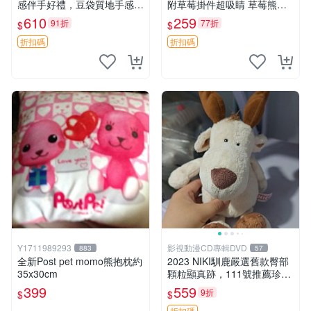
感伴手好禮，豆袋質地手感
附草莓掛件超吸睛 草莓熊手
佳，抱枕小熊 recom 推薦 白
提包 草莓掛件 可愛portunes
610
259
91折
77折
$
$
色豆袋 玩具
e
折扣碼
折扣碼
Y1711989293
影視動漫CD專輯DVD
883
57
全新Post pet momo熊抱枕約
2023 NIKI馴鹿嚴選舊款臀部
35x30cm
顆粒顯真跡，111號推薦珍藏
品 馴鹿 舊款 尾巴顆粒
399
559
9折
$
$
折扣碼