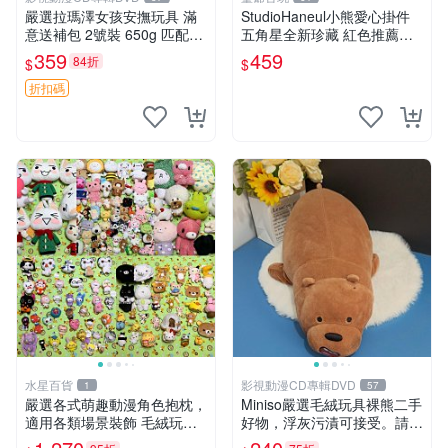
嚴選拉瑪澤女孩安撫玩具 滿
StudioHaneul小熊愛心掛件
意送補包 2號裝 650g 匹配嬰
五角星全新珍藏 紅色推薦收
幼童舒壓好伴侶 女孩專用 安
藏 玩具掛飾 掛件 新品
359
459
84折
$
$
心選擇 安撫玩偶 衝包 玩具
折扣碼
水星百貨
影視動漫CD專輯DVD
1
57
嚴選各式萌趣動漫角色抱枕，
Miniso嚴選毛絨玩具裸熊二手
適用各類場景裝飾 毛絨玩
好物，浮灰污漬可接受。請詳
具、卡通抱枕、趣味玩偶
閱照片再下單，售出不退不