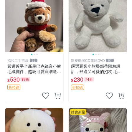
福和二手市場
影視動漫CD專輯DVD
32
57
嚴選近乎全新星巴克錄音小熊
嚴選豆袋小熊臀部帶顆粒設
毛絨擺件，超級可愛宜贈送掛
計，舒適又可愛的抱枕 毛絨
飾 錄音小熊 毛絨擺件 贈品
抱枕、臀部按摩、坐墊
530
230
89折
74折
$
$
折扣碼
折扣碼
拍賣新星