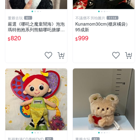
董爺古玩
不議價不另拍圖片
61
1114
嚴選《哪吒之魔童鬧海》泡泡
Kunamom30cm(櫃床橘袋）
瑪特抱抱系列熊貓哪吒搪膠臉
95成新
毛絨， STATE：如圖顯示 哪
820
999
$
$
吒 毛絨公仔 泡泡瑪特
影視動漫CD專輯DVD
董爺古玩
57
61