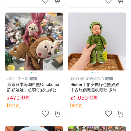
福和二手市場
影視動漫CD專輯DVD
32
57
嚴選日本海淘白熊Omokuma
Bieber比伯安撫綠色熊娃娃
許願娃娃，超萌可愛毛絨公仔
中古玩偶嚴選收藏款 微瑕輕
推薦收藏 白熊 Omokuma 毛
度使用 Bieber綠熊娃娃 中古
470
1,059
88折
95折
$
$
絨玩具 偽裝娃娃 玩具擺飾
玩偶 微瑕
折扣碼
折扣碼