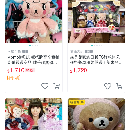
水星百貨
董爺古玩
1
61
Momo熊郵差熊標牌齊全實拍
森貝兒家族日版FS餅乾熊兄
直銷嚴選商品 純手作無修圖
妹野餐專用裝嚴選全新未開
可收藏 郵差熊 Momo熊 標牌
封，包含兩組大童款紙盒裝，
1,710
1,720
95折
$
$
商品
適合收藏與分享。 餅乾熊兄
妹、野餐、收藏
折扣碼
拍賣新星