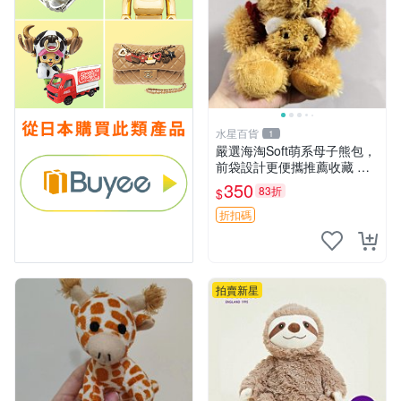
水星百貨
1
嚴選海淘Soft萌系母子熊包，
前袋設計更便攜推薦收藏 母
子熊 軟綿綿 包包
350
83折
$
折扣碼
拍賣新星