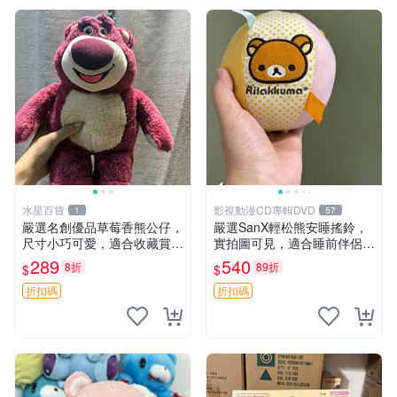
水星百貨
影視動漫CD專輯DVD
1
57
嚴選名創優品草莓香熊公仔，
嚴選SanX輕松熊安睡搖鈴，
尺寸小巧可愛，適合收藏賞玩
實拍圖可見，適合睡前伴侶，
30cm 玩具 公仔 草莓熊
Picks安撫好物 0325 懸吊 電
289
540
8折
89折
$
$
腦
折扣碼
折扣碼