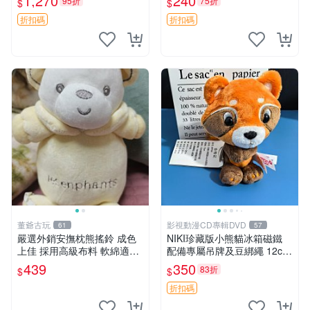
1,270
240
95折
75折
$
$
換。全新品相收藏推薦。 裸
熊 毛絨玩具 收藏
折扣碼
折扣碼
董爺古玩
影視動漫CD專輯DVD
61
57
嚴選外銷安撫枕熊搖鈴 成色
NIKI珍藏版小熊貓冰箱磁鐵
上佳 採用高級布料 軟綿適合
配備專屬吊牌及豆綁繩 12cm
收藏 安心選購 安撫枕 熊玩具
廢品嚴選 好評推薦 小熊貓冰
439
350
83折
$
$
搖鈴
箱貼 磁鐵掛件 冰箱飾品
折扣碼