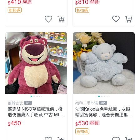
410
810
86折
93折
$
$
共賞。 麋鹿 豆袋 毛茸玩具
折扣碼
折扣碼
董爺古玩
福和二手市場
61
32
嚴選MINISO草莓熊玩偶，微
法國Kaloo白色毛絨熊，灰眼
瑕仍推薦入手收藏 中古 MINI
睛甜蜜笑容，適合安撫逗趣可
SO 草莓熊 玩具 收藏
愛，柔軟面料手感佳。14 白
450
530
89折
$
$
色安撫熊 毛絨玩具 寶寶逗樂
具
折扣碼