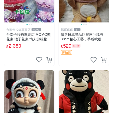
台南卡拉貓專賣店
福運連連
5902
31
台南卡拉貓專賣店 MOMO熊
嚴選日單景品巨蟹座毛絨熊，
花束 猴子花束 情人節禮物 二
30cm精心工藝，手感軟糯推
選一 可繡字 可今天寄明天到
薦收藏送人 巨蟹座 毛絨玩具
2,380
529
89折
$
$
精緻做工
折扣碼