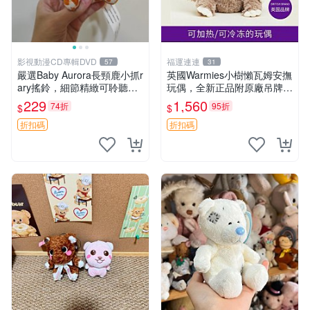
影視動漫CD專輯DVD
福運連連
57
31
嚴選Baby Aurora長頸鹿小抓r
英國Warmies小樹懶瓦姆安撫
ary搖鈴，細節精緻可聆聽清
玩偶，全新正品附原廠吊牌與
脆鈴音 軟萌可愛 定制紀念 金
防塵袋，內藏薰衣草可加熱，
229
1,560
74折
95折
$
$
屬搖鈴 新手媽咪推薦 長頸鹿
適合各個年齡層，冷暖兩用享
抓rary 搖鈴
受抱抱樂趣，不容錯過嚴選好
折扣碼
折扣碼
物 溫暖 冷感