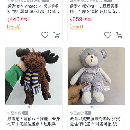
影視動漫CD專輯DVD
影視動漫CD專輯DVD
57
57
嚴選海淘 vintage 小熊迷你抱
嚴選小熊安撫巾，豆豆圓眼
枕 憶記臀部 豆包設計 4cm
睛，可愛又溫馨 超軟質安撫
高 推薦收藏 迷你豆包小熊、
巾，豆豆設計，哄睡好幫手
440
659
87折
91折
$
$
高臀部、豆袋抱枕
約克豆豆眼安撫巾 數碼豆豆
眼
折扣碼
折扣碼
水星百貨
水星百貨
1
1
嚴選超大蓬鬆豆袋麋鹿，全身
嚴選絨質安撫熊附搖鈴 寶寶
毛茸手感極佳推薦！屁股與四
最佳伴眠選擇 可愛可抱 絨毛
肢填充均勻，適合收藏與孩童
玩具 安撫熊 嬰兒用