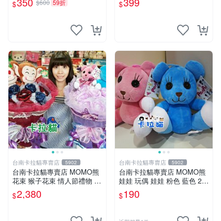
350
399
$600
59折
$
$
手指頭 娃娃
台南卡拉貓專賣店
台南卡拉貓專賣店
5902
5902
台南卡拉貓專賣店 MOMO熊
台南卡拉貓專賣店 MOMO熊
花束 猴子花束 情人節禮物 二
娃娃 玩偶 娃娃 粉色 藍色 2色
選一 可繡字 可今天寄明天到
分售
2,380
190
$
$