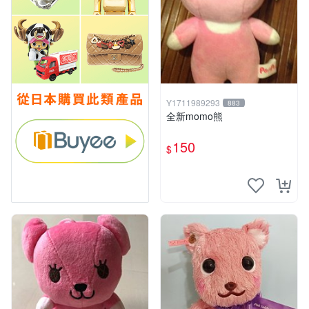
Y1711989293
883
全新momo熊
150
$