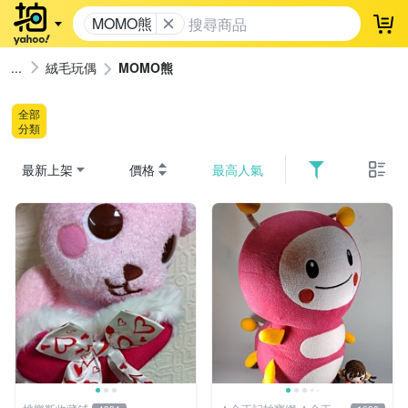
MOMO熊
登
絨毛玩偶
MOMO熊
全部
分類
最新上架
價格
最高人氣