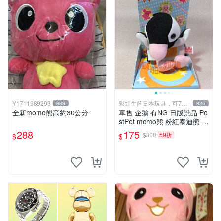
Y1711989293
彩虹牛的日本玩具，可7取
883
825
付
全新momo熊高約30公分
單售 企鵝 有NG 日版景品 Po
stPet momo熊 粉紅泰迪熊 娃
娃 布偶 手指頭 娃娃
288
175
$300
59折
$
$