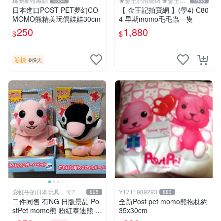
桃樂斯收藏鋪
★金王記拍寶網 ★金王記
4334
1638
拍寶趣
日本進口POST PET夢幻CO
【 金王記拍寶網 】(學4) C80
MOMO熊精美玩偶娃娃30cm
4 早期momo毛毛蟲一隻
250
1,880
$
$
競標
剩9天
彩虹牛的日本玩具，可7取
Y1711989293
825
883
付
二件同售 有NG 日版景品 Po
全新Post pet momo熊抱枕約
stPet momo熊 粉紅泰迪熊 妹
35x30cm
妹 comomo 企鵝 娃娃 布偶