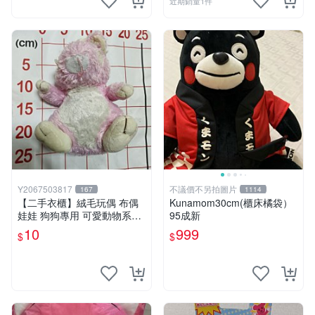
近期銷量1件
Y2067503817
不議價不另拍圖片
167
1114
【二手衣櫃】絨毛玩偶 布偶
Kunamom30cm(櫃床橘袋）
娃娃 狗狗專用 可愛動物系列
95成新
耐咬耐磨玩具 玩偶 粉紅熊寵
10
999
$
$
物玩具 1120929