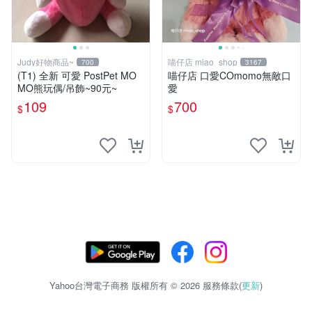
Judy好物商品~
喵仔店 miao_shop
700
3167
(T1) 全新 可愛 PostPet MO
喵仔店 口愛COmomo無敵口
MO熊玩偶/吊飾~90元~
愛
109
700
$
$
Yahoo台灣電子商務 版權所有 © 2026 服務條款(
更新
)