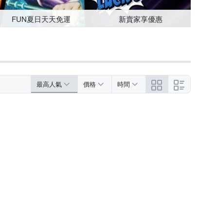
FUN夏日天天免運
新賣家享優惠
最高人氣
價格
時間