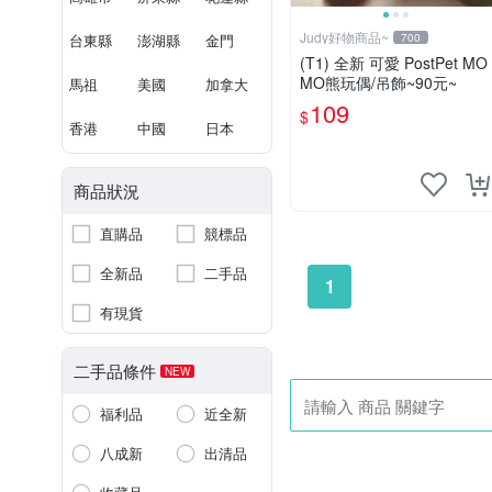
Judy好物商品~
台東縣
澎湖縣
金門
700
(T1) 全新 可愛 PostPet MO
MO熊玩偶/吊飾~90元~
馬祖
美國
加拿大
109
$
香港
中國
日本
商品狀況
直購品
競標品
全新品
二手品
1
有現貨
二手品條件
NEW
福利品
近全新
八成新
出清品