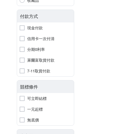
收藏品
付款方式
現金付款
信用卡一次付清
分期0利率
萊爾富取貨付款
7-11取貨付款
競標條件
可立即結標
一元起標
無底價