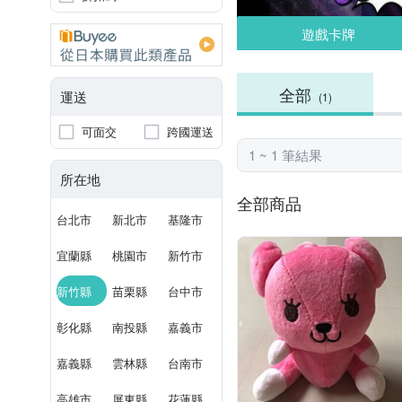
遊戲卡牌
全部
運送
(1)
可面交
跨國運送
1 ~ 1 筆結果
所在地
全部商品
台北市
新北市
基隆市
宜蘭縣
桃園市
新竹市
新竹縣
苗栗縣
台中市
彰化縣
南投縣
嘉義市
嘉義縣
雲林縣
台南市
高雄市
屏東縣
花蓮縣