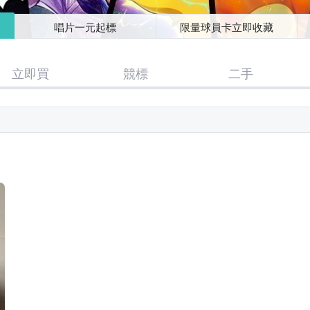
唱片一元起標
限量球員卡立即收藏
立即買
競標
二手