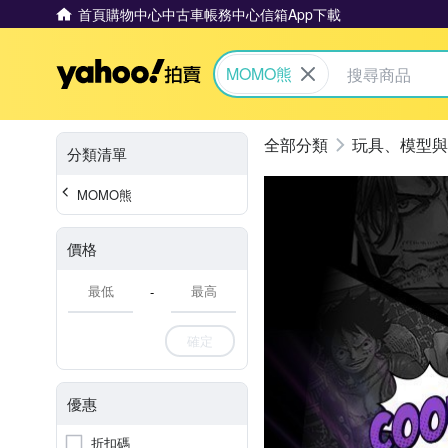
首頁
購物中心
中古車
帳務中心
信箱
App下載
Yahoo拍賣
MOMO熊
玩具、模型與
分類清單
MOMO熊
價格
-
確定
優惠
折扣碼