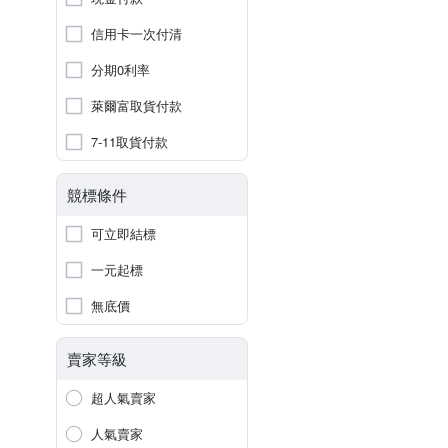
信用卡一次付清
分期0利率
萊爾富取貨付款
7-11取貨付款
競標條件
可立即結標
一元起標
無底價
賣家等級
超人氣賣家
人氣賣家