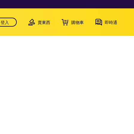
登入
賣東西
購物車
即時通