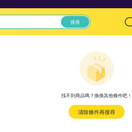
搜尋
找不到商品嗎？換換其他條件吧！
清除條件再搜尋