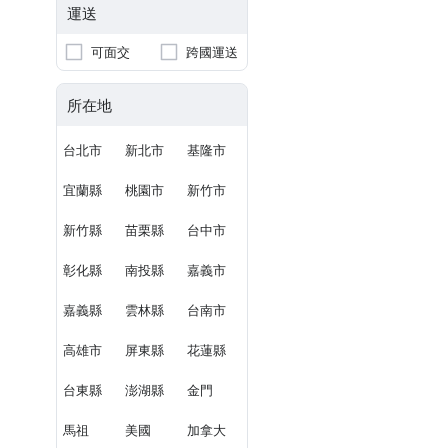
運送
可面交
跨國運送
所在地
台北市
新北市
基隆市
宜蘭縣
桃園市
新竹市
新竹縣
苗栗縣
台中市
彰化縣
南投縣
嘉義市
嘉義縣
雲林縣
台南市
高雄市
屏東縣
花蓮縣
台東縣
澎湖縣
金門
馬祖
美國
加拿大