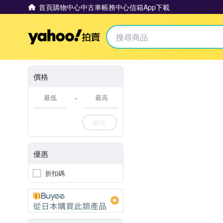
首頁
購物中心
中古車
帳務中心
信箱
App下載
Yahoo拍賣
價格
-
確定
優惠
折扣碼