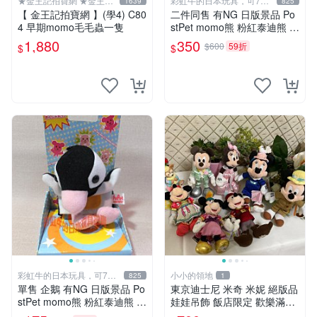
★金王記拍寶網 ★金王記
彩虹牛的日本玩具，可7取
1639
825
拍寶趣
付
【 金王記拍寶網 】(學4) C80
二件同售 有NG 日版景品 Po
4 早期momo毛毛蟲一隻
stPet momo熊 粉紅泰迪熊 妹
妹 comomo 企鵝 娃娃 布偶
1,880
350
$600
59折
$
$
手指頭 娃娃
彩虹牛的日本玩具，可7取
小小的領地
825
1
付
單售 企鵝 有NG 日版景品 Po
東京迪士尼 米奇 米妮 絕版品
stPet momo熊 粉紅泰迪熊 娃
娃娃吊飾 飯店限定 歡樂滿人
娃 布偶 手指頭 娃娃
間 復活節