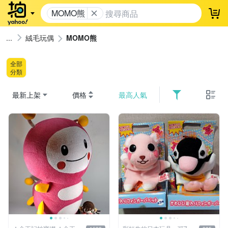
MOMO熊
登
絨毛玩偶
MOMO熊
全部
分類
最新上架
價格
最高人氣