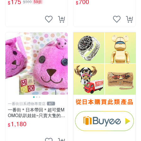
175
700
$300
59折
$
$
一番街日系禮物專賣店
87
一番街＊日本帶回＊超可愛M
OMO趴趴娃娃~只賣大隻的1
號~單隻價～生日禮物
1,180
$