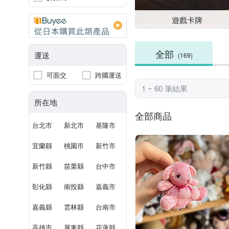
遊戲卡牌
全部
運送
(169)
可面交
跨國運送
1 ~ 60 筆結果
所在地
全部商品
台北市
新北市
基隆市
宜蘭縣
桃園市
新竹市
新竹縣
苗栗縣
台中市
彰化縣
南投縣
嘉義市
嘉義縣
雲林縣
台南市
高雄市
屏東縣
花蓮縣