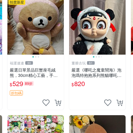
拍賣新星
福運連連
董爺古玩
30
61
嚴選日單景品巨蟹座毛絨
嚴選《哪吒之魔童鬧海》泡
熊，30cm精心工藝，手感
泡瑪特抱抱系列熊貓哪吒搪
軟糯推薦收藏送人 巨蟹座
膠臉毛絨， STATE：如圖顯
529
820
89折
$
$
毛絨玩具 精緻做工
示 哪吒 毛絨公仔 泡泡瑪特
折扣碼