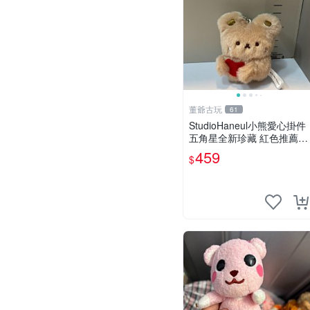
董爺古玩
61
StudioHaneul小熊愛心掛件
五角星全新珍藏 紅色推薦收
藏 玩具掛飾 掛件 新品
459
$