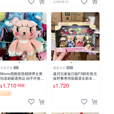
近期銷量1件
水星百貨
董爺古玩
1
61
Momo熊郵差熊標牌齊全實
森貝兒家族日版FS餅乾熊兄
拍直銷嚴選商品 純手作無修
妹野餐專用裝嚴選全新未開
圖可收藏 郵差熊 Momo熊
封，包含兩組大童款紙盒
1,710
1,720
95折
$
$
標牌 商品
裝，適合收藏與分享。 餅乾
熊兄妹、野餐、收藏
折扣碼