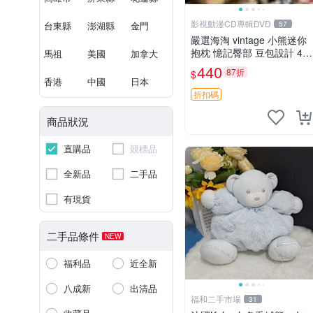
影視動漫CD專輯DVD
台東縣
澎湖縣
金門
57
嚴選海淘 vintage 小熊迷你
抱枕 憶記臀部 豆包設計 4c
馬祖
美國
加拿大
m 高 推薦收藏 迷你豆包小
440
87折
$
熊、高臀部、豆袋抱枕
香港
中國
日本
折扣碼
商品狀況
直購品
競標品
全新品
二手品
有現貨
二手品條件
NEW
福利品
近全新
八成新
出清品
福和二手市場
31