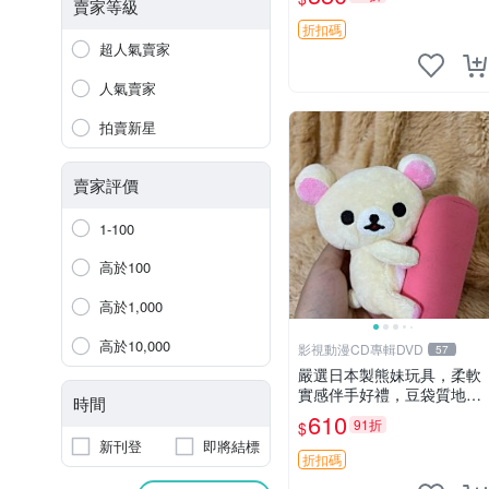
賣家等級
折扣碼
超人氣賣家
人氣賣家
拍賣新星
賣家評價
1-100
高於100
高於1,000
高於10,000
影視動漫CD專輯DVD
57
嚴選日本製熊妹玩具，柔軟
實感伴手好禮，豆袋質地手
時間
感佳，抱枕小熊 recom 推薦
610
91折
$
白色豆袋 玩具
新刊登
即將結標
折扣碼