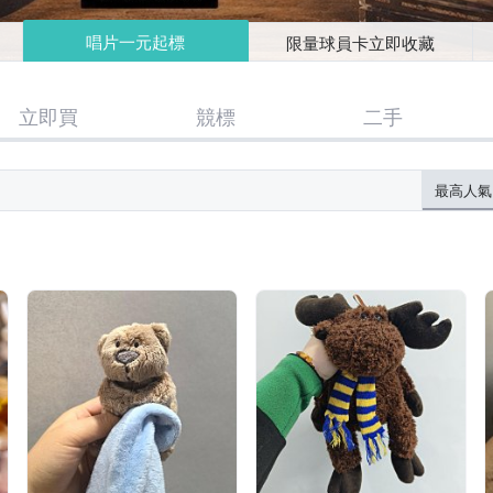
唱片一元起標
限量球員卡立即收藏
立即買
競標
二手
最高人氣