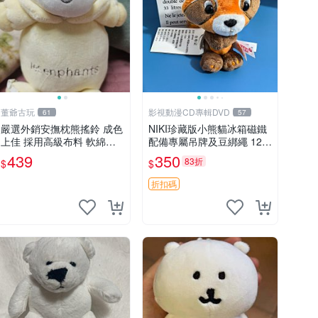
董爺古玩
影視動漫CD專輯DVD
61
57
嚴選外銷安撫枕熊搖鈴 成色
NIKI珍藏版小熊貓冰箱磁鐵
上佳 採用高級布料 軟綿適
配備專屬吊牌及豆綁繩 12c
合收藏 安心選購 安撫枕 熊
m 廢品嚴選 好評推薦 小熊
439
350
83折
$
$
玩具 搖鈴
貓冰箱貼 磁鐵掛件 冰箱飾
品
折扣碼