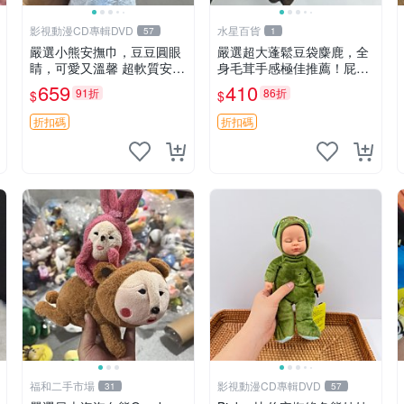
影視動漫CD專輯DVD
水星百貨
57
1
嚴選小熊安撫巾，豆豆圓眼
嚴選超大蓬鬆豆袋麋鹿，全
睛，可愛又溫馨 超軟質安撫
身毛茸手感極佳推薦！屁股
巾，豆豆設計，哄睡好幫手
與四肢填充均勻，適合收藏
659
410
91折
86折
$
$
約克豆豆眼安撫巾 數碼豆豆
與孩童共賞。 麋鹿 豆袋 毛
眼
茸玩具
折扣碼
折扣碼
福和二手市場
影視動漫CD專輯DVD
31
57