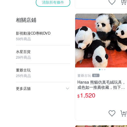
清除所有條件
相關店鋪
影視動漫CD專輯DVD
59件商品
水星百貨
29件商品
董爺古玩
25件商品
董爺古玩
61
Hansa 熊貓仿真毛絨玩具，
成色如一推薦收藏，拍下無
更多店舖
疑心 熊貓 毛絨玩具 收藏
1,520
$