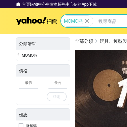
首頁
購物中心
中古車
帳務中心
信箱
App下載
Yahoo拍賣
MOMO熊
玩具、模型與
分類清單
MOMO熊
價格
-
確定
優惠
折扣碼