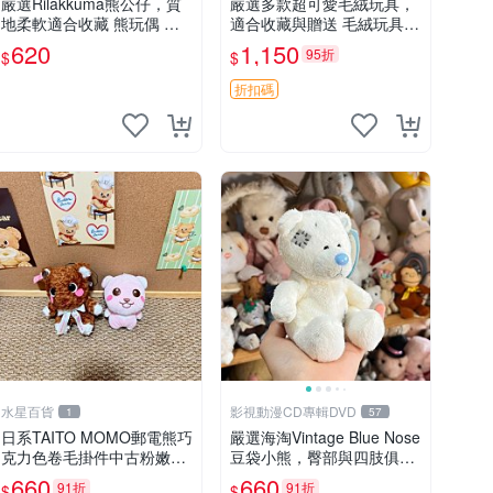
嚴選Rilakkuma熊公仔，質
嚴選多款超可愛毛絨玩具，
地柔軟適合收藏 熊玩偶 柔
適合收藏與贈送 毛絨玩具、
軟 公仔 收藏
抱枕、公仔
620
1,150
95折
$
$
折扣碼
水星百貨
影視動漫CD專輯DVD
1
57
日系TAITO MOMO郵電熊巧
嚴選海淘Vintage Blue Nose
克力色卷毛掛件中古粉嫩玩
豆袋小熊，臀部與四肢俱
偶微瑕推薦 postpet momo
全，坐高11公分，附原盒與
660
660
91折
91折
$
$