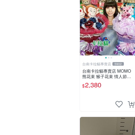
台南卡拉貓專賣店
5902
台南卡拉貓專賣店 MOMO
熊花束 猴子花束 情人節禮
物 二選一 可繡字 可今天寄
2,380
$
明天到