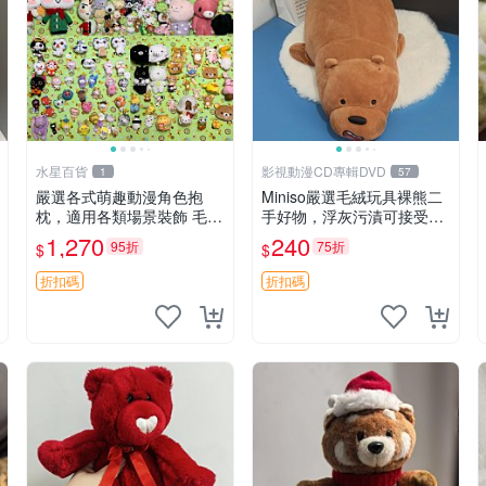
水星百貨
影視動漫CD專輯DVD
1
57
嚴選各式萌趣動漫角色抱
Miniso嚴選毛絨玩具裸熊二
枕，適用各類場景裝飾 毛絨
手好物，浮灰污漬可接受。
玩具、卡通抱枕、趣味玩偶
請詳閱照片再下單，售出不
1,270
240
95折
75折
$
$
退不換。全新品相收藏推
薦。 裸熊 毛絨玩具 收藏
折扣碼
折扣碼