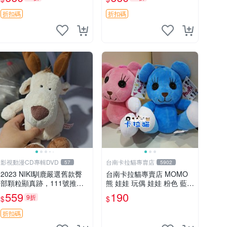
郵電熊 中古玩偶
吊牌收藏。藍鼻子小熊，值
得擁有 玩具 憶熊
折扣碼
折扣碼
影視動漫CD專輯DVD
台南卡拉貓專賣店
57
5902
2023 NIKI馴鹿嚴選舊款臀
台南卡拉貓專賣店 MOMO
部顆粒顯真跡，111號推薦
熊 娃娃 玩偶 娃娃 粉色 藍色
珍藏品 馴鹿 舊款 尾巴顆粒
2色分售
559
190
9折
$
$
折扣碼