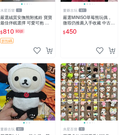
水星百貨
董爺古玩
1
61
嚴選絨質安撫熊附搖鈴 寶寶
嚴選MINISO草莓熊玩偶，
最佳伴眠選擇 可愛可抱 絨
微瑕仍推薦入手收藏 中古 M
毛玩具 安撫熊 嬰兒用
INISO 草莓熊 玩具 收藏
810
450
93折
$
$
折扣碼
董爺古玩
水星百貨
61
1