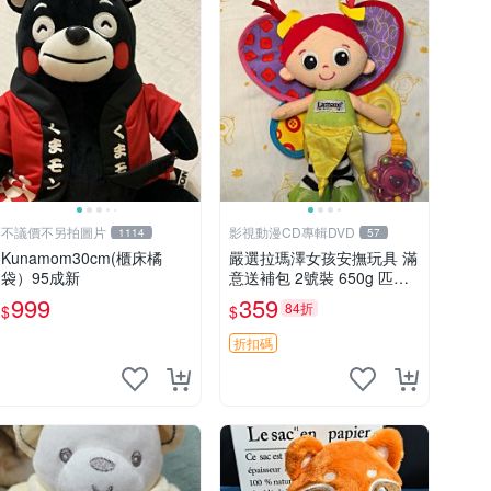
不議價不另拍圖片
影視動漫CD專輯DVD
1114
57
Kunamom30cm(櫃床橘
嚴選拉瑪澤女孩安撫玩具 滿
袋）95成新
意送補包 2號裝 650g 匹配
嬰幼童舒壓好伴侶 女孩專用
999
359
84折
$
$
安心選擇 安撫玩偶 衝包 玩
具
折扣碼