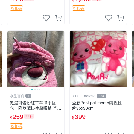
紀念 金屬搖鈴 新手媽咪推
加熱，適合各個年齡層，冷
薦 長頸鹿 抓rary 搖鈴
暖兩用享受抱抱樂趣，不容
折扣碼
折扣碼
錯過嚴選好物 溫暖 冷感
水星百貨
Y1711989293
1
883
嚴選可愛粉紅草莓熊手提
全新Post pet momo熊抱枕
包，附草莓掛件超吸睛 草莓
約35x30cm
熊手提包 草莓掛件 可愛port
259
399
77折
$
$
unese
折扣碼