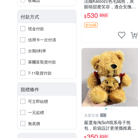
收藏品
法國Kaloo白色毛絨熊，灰
眼睛甜蜜笑容，適合安撫逗
趣可愛，柔軟面料手感佳。
530
89折
$
付款方式
14 白色安撫熊 毛絨玩具 寶
寶逗樂具
折扣碼
現金付款
信用卡一次付清
分期0利率
萊爾富取貨付款
7-11取貨付款
競標條件
可立即結標
一元起標
水星百貨
1
嚴選海淘Soft萌系母子熊
無底價
包，前袋設計更便攜推薦收
藏 母子熊 軟綿綿 包包
350
83折
$