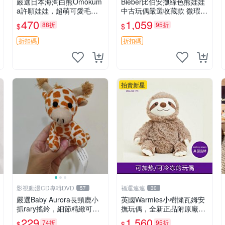
嚴選日本海淘白熊Omokum
Bieber比伯安撫綠色熊娃娃
a許願娃娃，超萌可愛毛絨
中古玩偶嚴選收藏款 微瑕輕
公仔推薦收藏 白熊 Omoku
度使用 Bieber綠熊娃娃 中
470
1,059
88折
95折
$
$
ma 毛絨玩具 偽裝娃娃 玩具
古玩偶 微瑕
擺飾
折扣碼
折扣碼
拍賣新星
影視動漫CD專輯DVD
福運連連
57
30
嚴選Baby Aurora長頸鹿小
英國Warmies小樹懶瓦姆安
抓rary搖鈴，細節精緻可聆
撫玩偶，全新正品附原廠吊
聽清脆鈴音 軟萌可愛 定制
牌與防塵袋，內藏薰衣草可
229
1,560
74折
95折
$
$