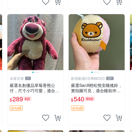
水星百貨
影視動漫CD專輯DVD
1
57
嚴選名創優品草莓香熊公
嚴選SanX輕松熊安睡搖鈴，
仔，尺寸小巧可愛，適合收
實拍圖可見，適合睡前伴
藏賞玩 30cm 玩具 公仔 草
侶， Picks安撫好物 0325
289
540
8折
89折
$
$
莓熊
懸吊 電腦
折扣碼
折扣碼