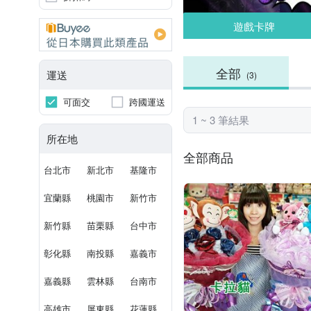
遊戲卡牌
全部
運送
(3)
可面交
跨國運送
1 ~ 3 筆結果
所在地
全部商品
台北市
新北市
基隆市
宜蘭縣
桃園市
新竹市
新竹縣
苗栗縣
台中市
彰化縣
南投縣
嘉義市
嘉義縣
雲林縣
台南市
高雄市
屏東縣
花蓮縣