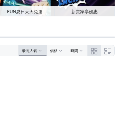
FUN夏日天天免運
新賣家享優惠
最高人氣
價格
時間