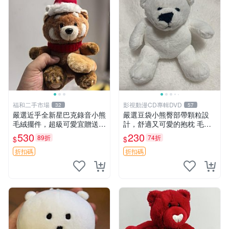
福和二手市場
影視動漫CD專輯DVD
32
57
嚴選近乎全新星巴克錄音小熊
嚴選豆袋小熊臀部帶顆粒設
毛絨擺件，超級可愛宜贈送掛
計，舒適又可愛的抱枕 毛絨
飾 錄音小熊 毛絨擺件 贈品
抱枕、臀部按摩、坐墊
530
230
89折
74折
$
$
折扣碼
折扣碼