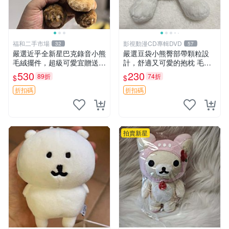
福和二手市場
影視動漫CD專輯DVD
32
57
嚴選近乎全新星巴克錄音小熊
嚴選豆袋小熊臀部帶顆粒設
毛絨擺件，超級可愛宜贈送掛
計，舒適又可愛的抱枕 毛絨
飾 錄音小熊 毛絨擺件 贈品
抱枕、臀部按摩、坐墊
530
230
89折
74折
$
$
折扣碼
折扣碼
拍賣新星