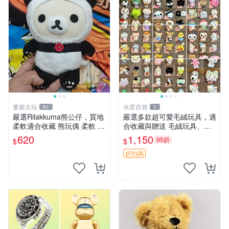
董爺古玩
水星百貨
61
1
嚴選Rilakkuma熊公仔，質地
嚴選多款超可愛毛絨玩具，適
柔軟適合收藏 熊玩偶 柔軟 公
合收藏與贈送 毛絨玩具、抱
仔 收藏
枕、公仔
620
1,150
95折
$
$
折扣碼