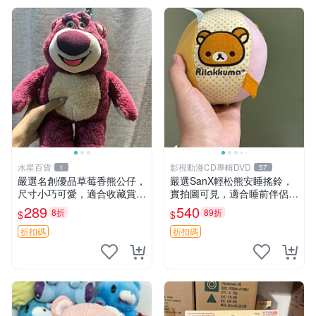
水星百貨
影視動漫CD專輯DVD
1
57
嚴選名創優品草莓香熊公仔，
嚴選SanX輕松熊安睡搖鈴，
尺寸小巧可愛，適合收藏賞玩
實拍圖可見，適合睡前伴侶，
30cm 玩具 公仔 草莓熊
Picks安撫好物 0325 懸吊 電
289
540
8折
89折
$
$
腦
折扣碼
折扣碼