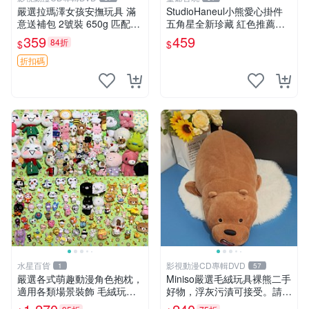
嚴選拉瑪澤女孩安撫玩具 滿
StudioHaneul小熊愛心掛件
意送補包 2號裝 650g 匹配嬰
五角星全新珍藏 紅色推薦收
幼童舒壓好伴侶 女孩專用 安
藏 玩具掛飾 掛件 新品
359
459
84折
$
$
心選擇 安撫玩偶 衝包 玩具
折扣碼
水星百貨
影視動漫CD專輯DVD
1
57
嚴選各式萌趣動漫角色抱枕，
Miniso嚴選毛絨玩具裸熊二手
適用各類場景裝飾 毛絨玩
好物，浮灰污漬可接受。請詳
具、卡通抱枕、趣味玩偶
閱照片再下單，售出不退不