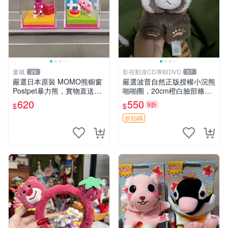
董藏
影視動漫CD專輯DVD
29
57
嚴選日本原裝 MOMO熊櫥窗
嚴選波普自然正版授權小浣熊
Postpet暴力熊，實物直送新
啪啪圈，20cm橙白臉部條紋
臺灣。MOMO熊 暴力熊 熊貓
清晰，毛絨超萌贈品推薦。
620
550
9折
$
$
櫥窗
小浣熊 波普 圈環
折扣碼