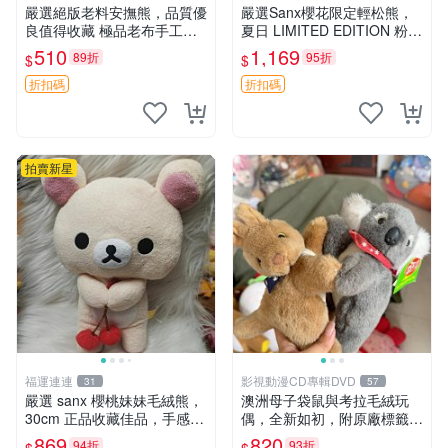
嚴選絕版老料安撫熊，品質優
嚴選Sanx櫻花限定輕松熊，
良值得收藏 極品老布手工安
夏日 LIMITED EDITION 粉色
撫搖鈴玩具，適合哄睡寶貝
毛絨熊，背有拉鏈設計，肚內
510
1,169
89折
95折
$
$
超柔老料搖鈴熊，專為孩子設
填充豆袋，精致工藝呈現，狀
計的安心伴護 推薦絕版老布
態如新，適合收藏與送人 櫻
折扣碼
折扣碼
製工藝搖鈴熊，可當作童
花、
拍賣新星
福運連連
影視動漫CD專輯DVD
31
57
嚴選 sanx 櫻桃妹妹毛絨熊，
澳洲母子袋鼠與考拉毛絨玩
30cm 正品收藏佳品，手感極
偶，全新如初，附原廠標籤，
軟，適合贈送與收藏 櫻桃妹
手感極軟，適合贈送親朋好
869
820
94折
93折