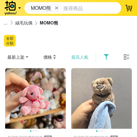
MOMO熊
登
絨毛玩偶
MOMO熊
全部
分類
最新上架
價格
最高人氣