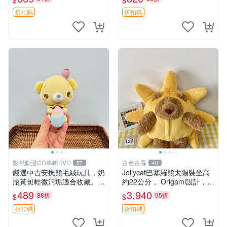
$
$
妹、sanx、毛絨熊
友。袋鼠與考拉正版，精緻尺
寸，適合作為收藏或家飾擺
折扣碼
折扣碼
設，增添暖意。 母子、袋
鼠、
影視動漫CD專輯DVD
古色古香
57
40
嚴選中古安撫熊毛絨玩具，奶
Jellycat巴塞羅熊太陽裝坐高
瓶黃斑輕微污垢適合收藏。默
約22公分， Origami設計，來
認兩日發貨，全國快遞隨機派
自越南。嚴選 Recommendat
489
3,940
88折
95折
$
$
送。 成色如圖可放心購買，
ion！巴塞羅、 Origami熊、J
輕微瑕疵和臟污不影響使用。
elly
折扣碼
折扣碼
安撫熊 中古玩偶 毛