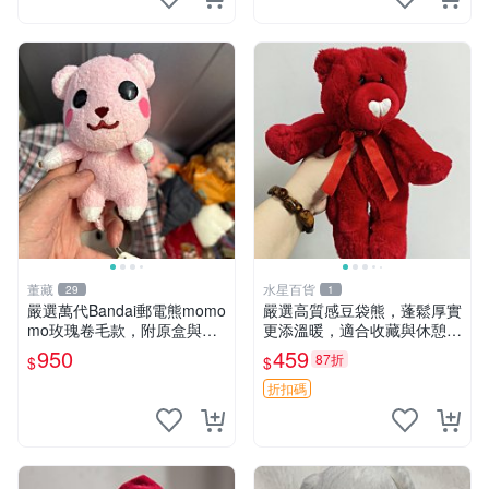
董藏
水星百貨
29
1
嚴選萬代Bandai郵電熊momo
嚴選高質感豆袋熊，蓬鬆厚實
mo玫瑰卷毛款，附原盒與吊
更添溫暖，適合收藏與休憩。
牌，粉嫩可愛入手即柔軟～
前胸填充飽滿，背部亦具優雅
950
459
87折
$
$
玫瑰卷毛 郵電熊 正品
設計。 豆袋熊 保暖 溫柔 蓬
松
折扣碼