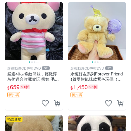
影視動漫CD專輯DVD
影視動漫CD專輯DVD
57
57
嚴選40㎝條紋熊妹，輕微浮
永恆好友系列Forever Friend
灰仍適合收藏賞玩 熊妹 毛絨
s賀曼熊氣球款紫色玩偶（鼻
玩具 浮雕熊
子稍有磨損） 中古玩具 氣球
659
1,450
91折
95折
$
$
熊 玩偶
折扣碼
折扣碼
拍賣新星