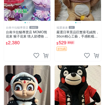
台南卡拉貓專賣店
福運連連
5902
31
台南卡拉貓專賣店 MOMO熊
嚴選日單景品巨蟹座毛絨熊，
花束 猴子花束 情人節禮物 二
30cm精心工藝，手感軟糯推
選一 可繡字 可今天寄明天到
薦收藏送人 巨蟹座 毛絨玩具
2,380
529
89折
$
$
精緻做工
折扣碼