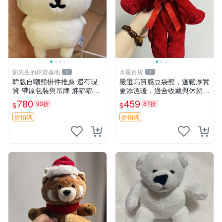
劉先生的挖寶基地
水星百貨
1
1
韓版自嘲熊掛件推薦 還有現
嚴選高質感豆袋熊，蓬鬆厚實
貨 帶原包裝與吊牌 胖嘟嘟超
更添溫暖，適合收藏與休憩。
可愛 毛絨手感佳 小熊掛件 自
前胸填充飽滿，背部亦具優雅
780
459
93折
87折
$
$
嘲抱枕 小熊抱枕
設計。 豆袋熊 保暖 溫柔 蓬
松
折扣碼
折扣碼