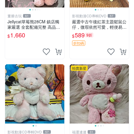
董爺古玩
影視動漫CD專輯DVD
61
57
Jellycat草莓熊28CM 鎮店獨
嚴選中古午後紅茶主題鬆鼠公
家嚴選 全套配備完整 高品質
仔，微瑕依然可愛，輕便易運
收藏好物 紋章 玩具熊 定制熊
送 二手收藏推薦 工廠直營 快
1,660
589
9折
$
$
遞到府 中古 玩偶 公仔
折扣碼
拍賣新星
影視動漫CD專輯DVD
福運連連
57
31