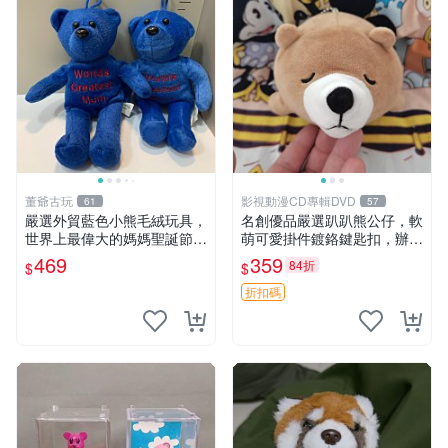
董爺古玩
影視動漫CD專輯DVD
61
57
嚴選外貿藍色小熊毛絨玩具，
名創優品嚴選趴趴熊公仔，軟
世界上最偉大的媽媽聖誕節推
萌可愛掛件鍍鉻鍵匙扣，辦公
薦禮物 五角星 兒童玩具 母親
放松好選擇 趴趴熊 鍍鉻鍵匙
469
359
84折
$
$
節
扣 萬用掛件
折扣碼