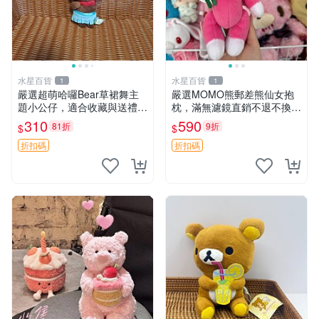
水星百貨
水星百貨
1
1
嚴選超萌哈囉Bear草裙舞主
嚴選MOMO熊郵差熊仙女抱
題小公仔，適合收藏與送禮 1
枕，滿無濾鏡直銷不退不換
00 克 哈囉Bear 草裙舞
經典造型可愛必備 紅薯啵啵
310
590
81折
9折
$
$
間抱枕 抱枕 時尚
折扣碼
折扣碼