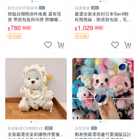
劉先生的挖寶基地
福運連連
1
31
韓版自嘲熊掛件推薦 還有現
嚴選全新未拆封日本SanX輕
貨 帶原包裝與吊牌 胖嘟嘟超
松熊熊妹，附原裝包裝，毛絨
可愛 毛絨手感佳 小熊掛件 自
質地極佳，細膩可愛，推薦收
780
1,029
93折
95折
$
$
嘲抱枕 小熊抱枕
藏兼送禮，適合女性好友或家
人，限量釋出。鬆熊、熊玩
折扣碼
折扣碼
偶、收藏品
影視動漫CD專輯DVD
水星百貨
57
1
全新嚴選坐姿莉娜熊伴嬰服，
郵差熊嚴選萌趣可愛滿版設計