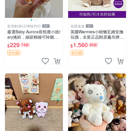
影視動漫CD專輯DVD
福運連連
57
31
嚴選Baby Aurora長頸鹿小抓r
英國Warmies小樹懶瓦姆安撫
ary搖鈴，細節精緻可聆聽清
玩偶，全新正品附原廠吊牌與
脆鈴音 軟萌可愛 定制紀念 金
防塵袋，內藏薰衣草可加熱，
229
1,560
74折
95折
$
$
屬搖鈴 新手媽咪推薦 長頸鹿
適合各個年齡層，冷暖兩用享
抓rary 搖鈴
受抱抱樂趣，不容錯過嚴選好
折扣碼
折扣碼
物 溫暖 冷感