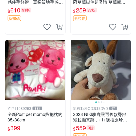
感伴手好禮，豆袋質地手感
附草莓掛件超吸睛 草莓熊手
佳，抱枕小熊 recom 推薦 白
提包 草莓掛件 可愛portunes
610
259
91折
77折
$
$
色豆袋 玩具
e
折扣碼
折扣碼
Y1711989293
影視動漫CD專輯DVD
883
57
全新Post pet momo熊抱枕約
2023 NIKI馴鹿嚴選舊款臀部
35x30cm
顆粒顯真跡，111號推薦珍藏
品 馴鹿 舊款 尾巴顆粒
399
559
9折
$
$
折扣碼