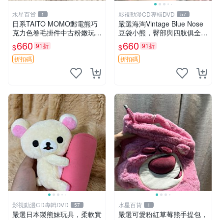
水星百貨
影視動漫CD專輯DVD
1
57
日系TAITO MOMO郵電熊巧
嚴選海淘Vintage Blue Nose
克力色卷毛掛件中古粉嫩玩偶
豆袋小熊，臀部與四肢俱全，
微瑕推薦 postpet momo 郵
坐高11公分，附原盒與吊牌
660
660
91折
91折
$
$
電熊 中古玩偶
收藏。藍鼻子小熊，值得擁有
玩具 憶熊
折扣碼
折扣碼
影視動漫CD專輯DVD
水星百貨
57
1
嚴選日本製熊妹玩具，柔軟實
嚴選可愛粉紅草莓熊手提包，