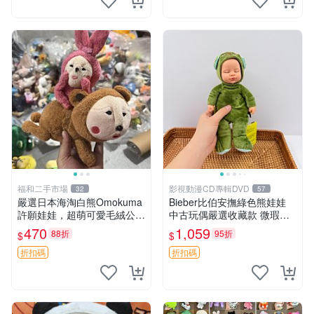
福和二手市場
影視動漫CD專輯DVD
32
57
嚴選日本海淘白熊Omokuma
Bieber比伯安撫綠色熊娃娃
許願娃娃，超萌可愛毛絨公仔
中古玩偶嚴選收藏款 微瑕輕
推薦收藏 白熊 Omokuma 毛
度使用 Bieber綠熊娃娃 中古
470
1,059
88折
95折
$
$
絨玩具 偽裝娃娃 玩具擺飾
玩偶 微瑕
折扣碼
折扣碼