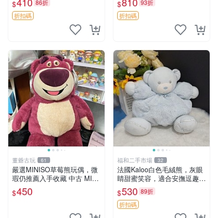
410
810
86折
93折
$
$
共賞。 麋鹿 豆袋 毛茸玩具
折扣碼
折扣碼
董爺古玩
福和二手市場
61
32
嚴選MINISO草莓熊玩偶，微
法國Kaloo白色毛絨熊，灰眼
瑕仍推薦入手收藏 中古 MINI
睛甜蜜笑容，適合安撫逗趣可
SO 草莓熊 玩具 收藏
愛，柔軟面料手感佳。14 白
450
530
89折
$
$
色安撫熊 毛絨玩具 寶寶逗樂
具
折扣碼