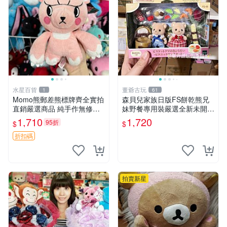
水星百貨
董爺古玩
1
61
Momo熊郵差熊標牌齊全實拍
森貝兒家族日版FS餅乾熊兄
直銷嚴選商品 純手作無修圖
妹野餐專用裝嚴選全新未開
可收藏 郵差熊 Momo熊 標牌
封，包含兩組大童款紙盒裝，
1,710
1,720
95折
$
$
商品
適合收藏與分享。 餅乾熊兄
妹、野餐、收藏
折扣碼
拍賣新星