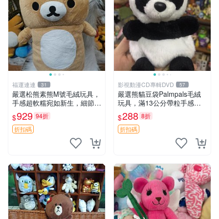
福運連連
影視動漫CD專輯DVD
31
57
嚴選松熊素熊M號毛絨玩具，
嚴選熊貓豆袋Palmpals毛絨
手感超軟糯宛如新生，細節精
玩具，滿13公分帶粒手感極
緻完美無瑕，推薦送禮或珍
佳，電影主題周邊推薦 熊貓
929
288
94折
8折
$
$
藏，中古狀態保養得宜。 松
Palmpals 毛絨玩具 豆袋 劇場
熊 素熊 毛絨doll
版周邊
折扣碼
折扣碼