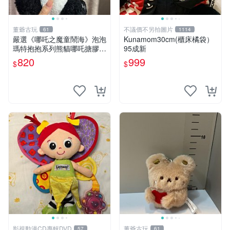
董爺古玩
不議價不另拍圖片
61
1114
嚴選《哪吒之魔童鬧海》泡泡
Kunamom30cm(櫃床橘袋）
瑪特抱抱系列熊貓哪吒搪膠臉
95成新
毛絨， STATE：如圖顯示 哪
820
999
$
$
吒 毛絨公仔 泡泡瑪特
影視動漫CD專輯DVD
董爺古玩
57
61