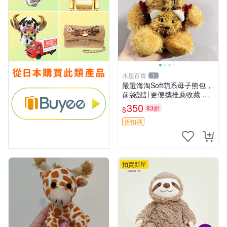
水星百貨
1
嚴選海淘Soft萌系母子熊包，
前袋設計更便攜推薦收藏 母
子熊 軟綿綿 包包
350
83折
$
折扣碼
拍賣新星