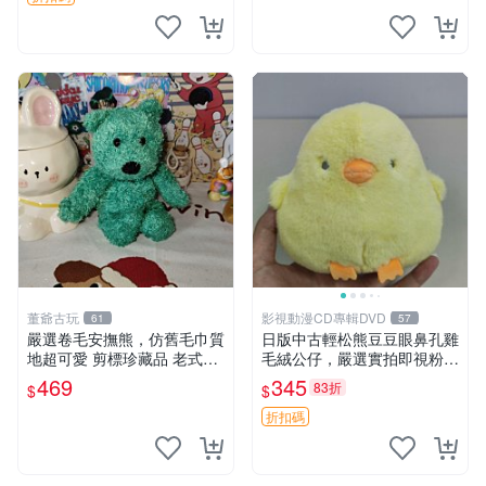
董爺古玩
影視動漫CD專輯DVD
61
57
嚴選卷毛安撫熊，仿舊毛巾質
日版中古輕松熊豆豆眼鼻孔雞
地超可愛 剪標珍藏品 老式毛
毛絨公仔，嚴選實拍即視粉絲
巾質地 安撫熊 款式
必買 公仔紙箱氣泡膜精心包
469
345
83折
$
$
裝快速發貨 輕松熊 公仔 雞毛
絨
折扣碼