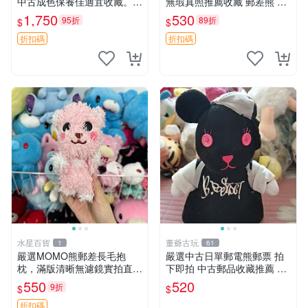
中古成色保養佳適宜收藏。無
無瑕真照推薦收藏 郵差熊 熊
盒子但品質完好，快速出貨。
抱枕 紅薯啵啵間
1,750
530
95折
89折
$
$
建議入手！ 中古 玩偶 滬漫
折扣碼
折扣碼
水星百貨
董爺古玩
1
61
嚴選MOMO熊郵差長毛抱
嚴選中古日單郵電熊郵票 拍
枕，滿版清晰無濾鏡實拍直
下即拍 中古郵品收藏推薦 郵
銷。每周新品到貨，不容錯
票 郵電熊 日本
550
520
9折
$
$
過！ 郵差熊 長毛 抱枕
折扣碼