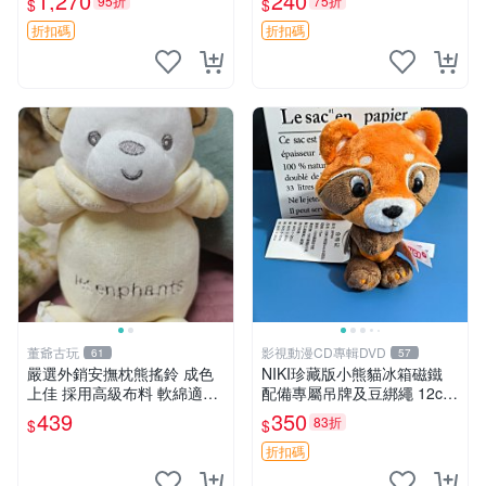
1,270
240
95折
75折
$
$
換。全新品相收藏推薦。 裸
熊 毛絨玩具 收藏
折扣碼
折扣碼
董爺古玩
影視動漫CD專輯DVD
61
57
嚴選外銷安撫枕熊搖鈴 成色
NIKI珍藏版小熊貓冰箱磁鐵
上佳 採用高級布料 軟綿適合
配備專屬吊牌及豆綁繩 12cm
收藏 安心選購 安撫枕 熊玩具
廢品嚴選 好評推薦 小熊貓冰
439
350
83折
$
$
搖鈴
箱貼 磁鐵掛件 冰箱飾品
折扣碼