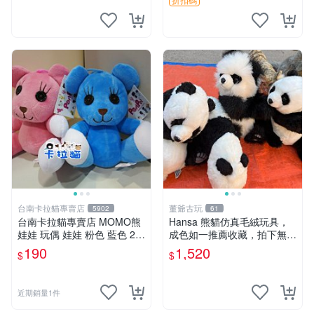
台南卡拉貓專賣店
董爺古玩
5902
61
台南卡拉貓專賣店 MOMO熊
Hansa 熊貓仿真毛絨玩具，
娃娃 玩偶 娃娃 粉色 藍色 2色
成色如一推薦收藏，拍下無疑
分售
心 熊貓 毛絨玩具 收藏
190
1,520
$
$
近期銷量1件