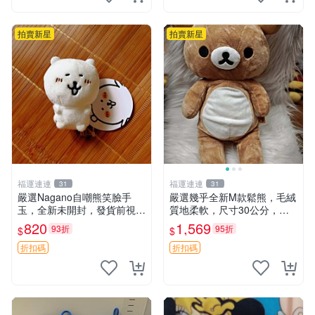
拍賣新星
拍賣新星
福運連連
福運連連
31
31
嚴選Nagano自嘲熊笑臉手
嚴選幾乎全新M款鬆熊，毛絨
玉，全新未開封，發貨前視頻
質地柔軟，尺寸30公分，做
確認，海南 廣西 貴州 嚴選N
工精緻可愛，適合收藏或贈送
820
1,569
93折
95折
$
$
agano自嘲熊笑臉手玉，全新
親友。中古使用痕跡，手感依
未開封，發貨前視頻確認，四
然優良。 鬆熊 嬰熊 毛玩偶
折扣碼
折扣碼
川 重慶 內