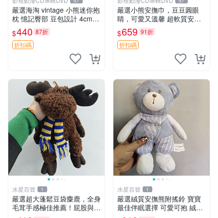
影視動漫CD專輯DVD
影視動漫CD專輯DVD
57
57
嚴選海淘 vintage 小熊迷你抱
嚴選小熊安撫巾，豆豆圓眼
枕 憶記臀部 豆包設計 4cm
睛，可愛又溫馨 超軟質安撫
高 推薦收藏 迷你豆包小熊、
巾，豆豆設計，哄睡好幫手
440
659
87折
91折
$
$
高臀部、豆袋抱枕
約克豆豆眼安撫巾 數碼豆豆
眼
折扣碼
折扣碼
水星百貨
水星百貨
1
1
嚴選超大蓬鬆豆袋麋鹿，全身
嚴選絨質安撫熊附搖鈴 寶寶
毛茸手感極佳推薦！屁股與四
最佳伴眠選擇 可愛可抱 絨毛
肢填充均勻，適合收藏與孩童
玩具 安撫熊 嬰兒用