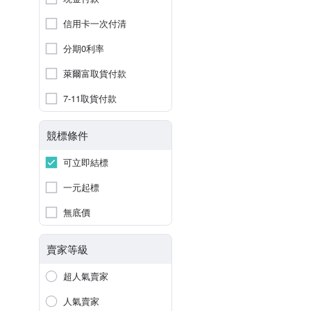
信用卡一次付清
分期0利率
萊爾富取貨付款
7-11取貨付款
競標條件
可立即結標
一元起標
無底價
賣家等級
超人氣賣家
人氣賣家