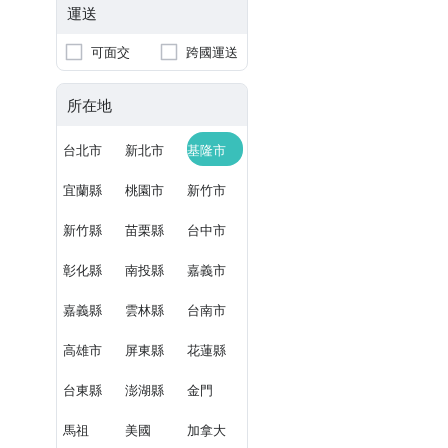
運送
可面交
跨國運送
所在地
台北市
新北市
基隆市
宜蘭縣
桃園市
新竹市
新竹縣
苗栗縣
台中市
彰化縣
南投縣
嘉義市
嘉義縣
雲林縣
台南市
高雄市
屏東縣
花蓮縣
台東縣
澎湖縣
金門
馬祖
美國
加拿大