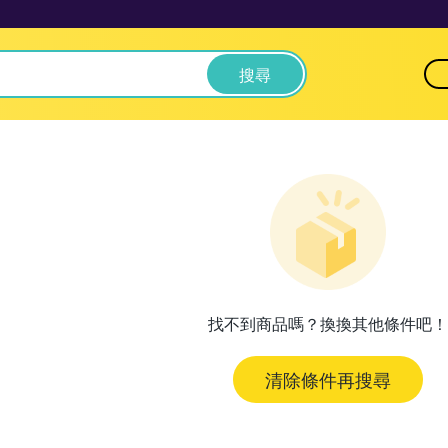
搜尋
找不到商品嗎？換換其他條件吧！
清除條件再搜尋