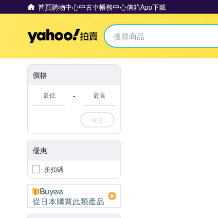
首頁
購物中心
中古車
帳務中心
信箱
App下載
Yahoo拍賣
價格
-
確定
優惠
折扣碼