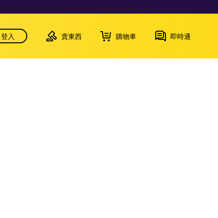
登入
賣東西
購物車
即時通