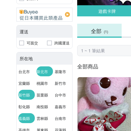
遊戲卡牌
全部
運送
(1)
可面交
跨國運送
1 ~ 1 筆結果
所在地
全部商品
台北市
新北市
基隆市
宜蘭縣
桃園市
新竹市
新竹縣
苗栗縣
台中市
彰化縣
南投縣
嘉義市
嘉義縣
雲林縣
台南市
高雄市
屏東縣
花蓮縣