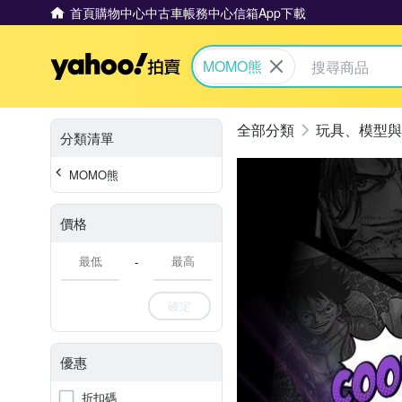
首頁
購物中心
中古車
帳務中心
信箱
App下載
Yahoo拍賣
MOMO熊
玩具、模型與
分類清單
MOMO熊
價格
-
確定
優惠
折扣碼