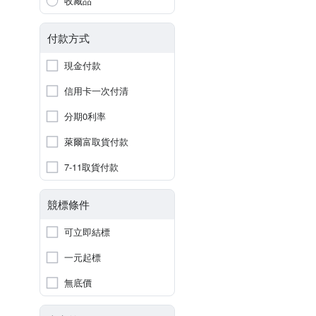
收藏品
付款方式
現金付款
信用卡一次付清
分期0利率
萊爾富取貨付款
7-11取貨付款
競標條件
可立即結標
一元起標
無底價