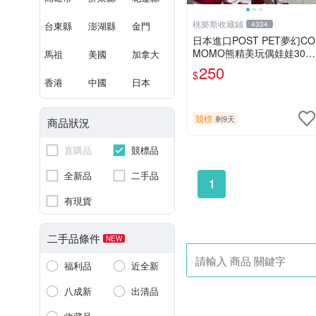
桃樂斯收藏鋪
台東縣
澎湖縣
金門
4334
日本進口POST PET夢幻CO
MOMO熊精美玩偶娃娃30c
馬祖
美國
加拿大
m
250
$
香港
中國
日本
競標
剩9天
商品狀況
直購品
競標品
全新品
二手品
1
有現貨
二手品條件
NEW
福利品
近全新
八成新
出清品