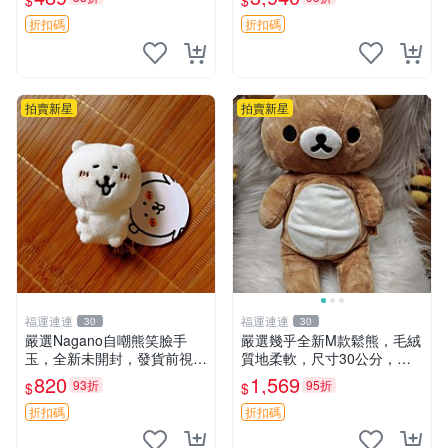
$
$
送。 成色如圖可放心購買，
ion！巴塞羅、 Origami熊、J
輕微瑕疵和臟污不影響使用。
elly
折扣碼
折扣碼
安撫熊 中古玩偶 毛
拍賣新星
拍賣新星
福運連連
福運連連
30
30
嚴選Nagano自嘲熊笑臉手
嚴選幾乎全新M款鬆熊，毛絨
玉，全新未開封，發貨前視頻
質地柔軟，尺寸30公分，做
確認，海南 廣西 貴州 嚴選N
工精緻可愛，適合收藏或贈送
820
1,569
93折
95折
$
$
agano自嘲熊笑臉手玉，全新
親友。中古使用痕跡，手感依
未開封，發貨前視頻確認，四
然優良。 鬆熊 嬰熊 毛玩偶
折扣碼
折扣碼
川 重慶 內