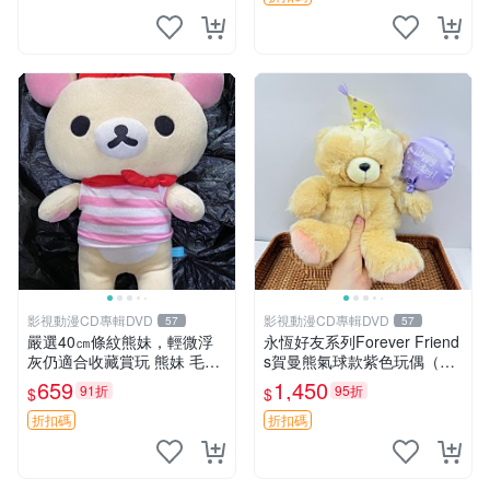
影視動漫CD專輯DVD
影視動漫CD專輯DVD
57
57
嚴選40㎝條紋熊妹，輕微浮
永恆好友系列Forever Friend
灰仍適合收藏賞玩 熊妹 毛絨
s賀曼熊氣球款紫色玩偶（鼻
玩具 浮雕熊
子稍有磨損） 中古玩具 氣球
659
1,450
91折
95折
$
$
熊 玩偶
折扣碼
折扣碼