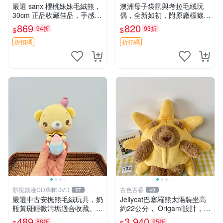
嚴選 sanx 櫻桃妹妹毛絨熊，
澳洲母子袋鼠與考拉毛絨玩
30cm 正品收藏佳品，手感極
偶，全新如初，附原廠標籤，
軟，適合贈送與收藏 櫻桃妹
手感極軟，適合贈送親朋好
869
820
94折
93折
$
$
妹、sanx、毛絨熊
友。袋鼠與考拉正版，精緻尺
寸，適合作為收藏或家飾擺
折扣碼
折扣碼
設，增添暖意。 母子、袋
鼠、
影視動漫CD專輯DVD
古色古香
57
40
嚴選中古安撫熊毛絨玩具，奶
Jellycat巴塞羅熊太陽裝坐高
瓶黃斑輕微污垢適合收藏。默
約22公分， Origami設計，來
認兩日發貨，全國快遞隨機派
自越南。嚴選 Recommendat
489
3,940
88折
95折