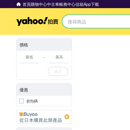
首頁
購物中心
中古車
帳務中心
信箱
App下載
Yahoo拍賣
價格
-
確定
優惠
折扣碼