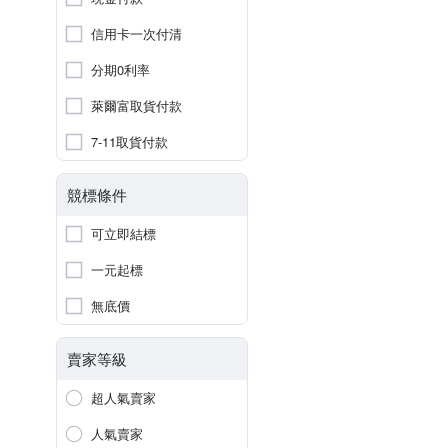
信用卡一次付清
分期0利率
萊爾富取貨付款
7-11取貨付款
競標條件
可立即結標
一元起標
無底價
賣家等級
超人氣賣家
人氣賣家