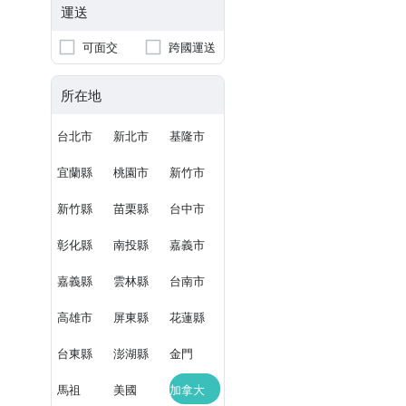
運送
可面交
跨國運送
所在地
台北市
新北市
基隆市
宜蘭縣
桃園市
新竹市
新竹縣
苗栗縣
台中市
彰化縣
南投縣
嘉義市
嘉義縣
雲林縣
台南市
高雄市
屏東縣
花蓮縣
台東縣
澎湖縣
金門
馬祖
美國
加拿大