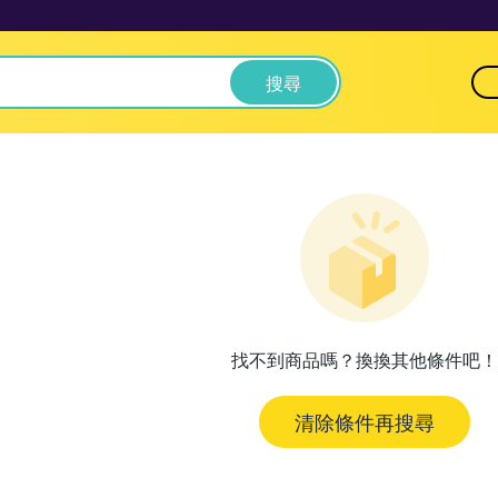
搜尋
找不到商品嗎？換換其他條件吧！
清除條件再搜尋