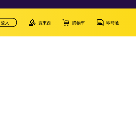
登入
賣東西
購物車
即時通