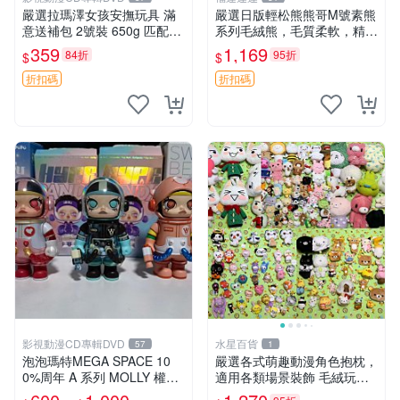
嚴選拉瑪澤女孩安撫玩具 滿
嚴選日版輕松熊熊哥M號素熊
意送補包 2號裝 650g 匹配嬰
系列毛絨熊，毛質柔軟，精緻
幼童舒壓好伴侶 女孩專用 安
可愛，尺寸35cm，保存狀態
359
1,169
84折
95折
$
$
心選擇 安撫玩偶 衝包 玩具
優異。收藏或贈送皆為佳選。
中古 毛絨熊 毛玩偶
折扣碼
折扣碼
影視動漫CD專輯DVD
水星百貨
57
1
泡泡瑪特MEGA SPACE 10
嚴選各式萌趣動漫角色抱枕，
0%周年 A 系列 MOLLY 權威
適用各類場景裝飾 毛絨玩
隱藏款 嚴選薄荷巧克力色 80
具、卡通抱枕、趣味玩偶