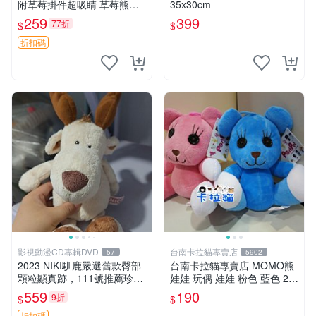
附草莓掛件超吸睛 草莓熊手
35x30cm
提包 草莓掛件 可愛portunes
259
399
77折
$
$
e
折扣碼
影視動漫CD專輯DVD
台南卡拉貓專賣店
57
5902
2023 NIKI馴鹿嚴選舊款臀部
台南卡拉貓專賣店 MOMO熊
顆粒顯真跡，111號推薦珍藏
娃娃 玩偶 娃娃 粉色 藍色 2色
品 馴鹿 舊款 尾巴顆粒
分售
559
190
9折
$
$
折扣碼