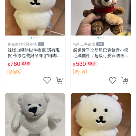
劉先生的挖寶基地
福和二手市場
1
33
韓版自嘲熊掛件推薦 還有現
嚴選近乎全新星巴克錄音小熊
貨 帶原包裝與吊牌 胖嘟嘟超
毛絨擺件，超級可愛宜贈送掛
可愛 毛絨手感佳 小熊掛件 自
飾 錄音小熊 毛絨擺件 贈品
780
530
93折
89折
$
$
嘲抱枕 小熊抱枕
折扣碼
折扣碼