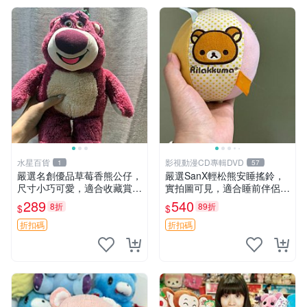
水星百貨
影視動漫CD專輯DVD
1
57
嚴選名創優品草莓香熊公仔，
嚴選SanX輕松熊安睡搖鈴，
尺寸小巧可愛，適合收藏賞玩
實拍圖可見，適合睡前伴侶，
30cm 玩具 公仔 草莓熊
Picks安撫好物 0325 懸吊 電
289
540
8折
89折
$
$
腦
折扣碼
折扣碼