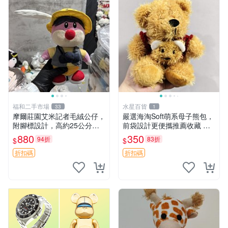
福和二手市場
水星百貨
33
1
摩爾莊園艾米記者毛絨公仔，
嚴選海淘Soft萌系母子熊包，
附腳標設計，高約25公分，
前袋設計更便攜推薦收藏 母
全新未拆封，限量珍藏。艾米
子熊 軟綿綿 包包
880
350
94折
83折
$
$
記者 毛絨公仔 超萌玩偶
折扣碼
折扣碼