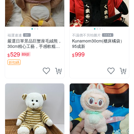
福運連連
不議價不另拍圖片
31
1114
嚴選日單景品巨蟹座毛絨熊，
Kunamom30cm(櫃床橘袋）
30cm精心工藝，手感軟糯推
95成新
薦收藏送人 巨蟹座 毛絨玩具
529
999
89折
$
$
精緻做工
折扣碼