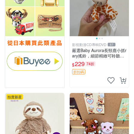
影視動漫CD專輯DVD
57
嚴選Baby Aurora長頸鹿小抓r
ary搖鈴，細節精緻可聆聽清
脆鈴音 軟萌可愛 定制紀念 金
229
74折
$
屬搖鈴 新手媽咪推薦 長頸鹿
抓rary 搖鈴
折扣碼
拍賣新星