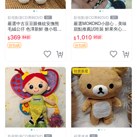
影視動漫CD專輯DVD
影視動漫CD專輯DVD
57
57
嚴選中古豆豆眼條紋安撫熊
嚴選MOKOKO小甜心，美味
毛絨公仔 色澤新鮮 微小瑕疵
甜點推薦試吃裝 鮮果夾心糖
可收藏 中古 安撫熊 條紋公仔
果，甜蜜滋味享不停 薄荷草
369
1,010
84折
95折
$
$
莓 奶油心 60粒 mini小甜心糖
果，水果味夾心零食裝 心形
折扣碼
折扣碼
糖果 60
拍賣新星
影視動漫CD專輯DVD
福運連連
57
31