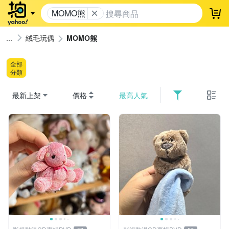
MOMO熊
登
絨毛玩偶
MOMO熊
全部
分類
最新上架
價格
最高人氣