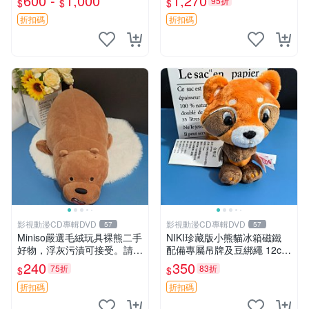
600 -
1,000
1,270
95折
$
$
$
年代風味 權威推薦 合適收藏
折扣碼
折扣碼
影視動漫CD專輯DVD
影視動漫CD專輯DVD
57
57
Miniso嚴選毛絨玩具裸熊二手
NIKI珍藏版小熊貓冰箱磁鐵
好物，浮灰污漬可接受。請詳
配備專屬吊牌及豆綁繩 12cm
閱照片再下單，售出不退不
廢品嚴選 好評推薦 小熊貓冰
240
350
75折
83折
$
$
換。全新品相收藏推薦。 裸
箱貼 磁鐵掛件 冰箱飾品
熊 毛絨玩具 收藏
折扣碼
折扣碼