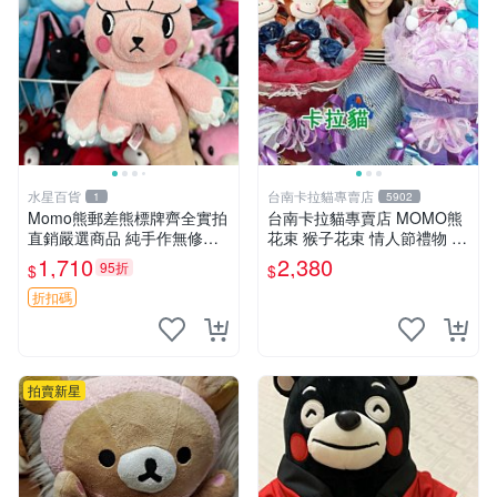
水星百貨
台南卡拉貓專賣店
1
5902
Momo熊郵差熊標牌齊全實拍
台南卡拉貓專賣店 MOMO熊
直銷嚴選商品 純手作無修圖
花束 猴子花束 情人節禮物 二
可收藏 郵差熊 Momo熊 標牌
選一 可繡字 可今天寄明天到
1,710
2,380
95折
$
$
商品
折扣碼
拍賣新星