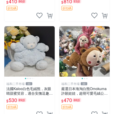
410
810
86折
93折
$
$
共賞。 麋鹿 豆袋 毛茸玩具
折扣碼
折扣碼
福和二手市場
福和二手市場
33
33
法國Kaloo白色毛絨熊，灰眼
嚴選日本海淘白熊Omokuma
睛甜蜜笑容，適合安撫逗趣可
許願娃娃，超萌可愛毛絨公仔
愛，柔軟面料手感佳。14 白
推薦收藏 白熊 Omokuma 毛
530
470
89折
88折
$
$
色安撫熊 毛絨玩具 寶寶逗樂
絨玩具 偽裝娃娃 玩具擺飾
具
折扣碼
折扣碼