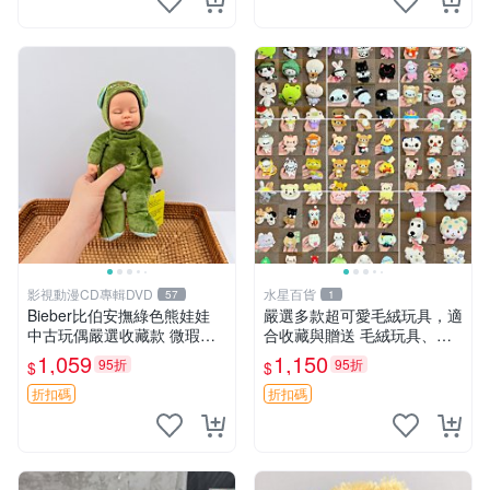
影視動漫CD專輯DVD
水星百貨
57
1
Bieber比伯安撫綠色熊娃娃
嚴選多款超可愛毛絨玩具，適
中古玩偶嚴選收藏款 微瑕輕
合收藏與贈送 毛絨玩具、抱
度使用 Bieber綠熊娃娃 中古
枕、公仔
1,059
1,150
95折
95折
$
$
玩偶 微瑕
折扣碼
折扣碼