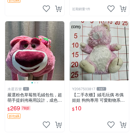
近期銷量1件
水星百貨
Y2067503817
1
167
嚴選粉色草莓熊毛絨包包，超
【二手衣櫃】絨毛玩偶 布偶
萌手提斜挎兩用設計，成色上
娃娃 狗狗專用 可愛動物系列
佳容量大 粉紅草莓 毛絨包 超
耐咬耐磨玩具 玩偶 粉紅熊寵
269
10
78折
$
$
大容量
物玩具 1120929
折扣碼