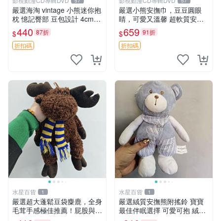
影視動漫CD專輯DVD
影視動漫CD專輯DVD
57
57
嚴選海淘 vintage 小熊迷你抱
嚴選小熊安撫巾，豆豆圓眼
枕 憶記臀部 豆包設計 4cm
睛，可愛又溫馨 超軟質安撫
高 推薦收藏 迷你豆包小熊、
巾，豆豆設計，哄睡好幫手
440
659
87折
91折
$
$
高臀部、豆袋抱枕
約克豆豆眼安撫巾 數碼豆豆
眼
折扣碼
折扣碼
水星百貨
水星百貨
1
1
嚴選超大蓬鬆豆袋麋鹿，全身
嚴選絨質安撫熊附搖鈴 寶寶
毛茸手感極佳推薦！屁股與四
最佳伴眠選擇 可愛可抱 絨毛
肢填充均勻，適合收藏與孩童
玩具 安撫熊 嬰兒用