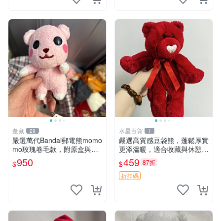
董藏
水星百貨
29
1
嚴選萬代Bandai郵電熊momo
嚴選高質感豆袋熊，蓬鬆厚實
mo玫瑰卷毛款，附原盒與吊
更添溫暖，適合收藏與休憩。
牌，粉嫩可愛入手即柔軟～
前胸填充飽滿，背部亦具優雅
950
459
87折
$
$
玫瑰卷毛 郵電熊 正品
設計。 豆袋熊 保暖 溫柔 蓬
松
折扣碼