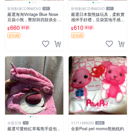
影視動漫CD專輯DVD
影視動漫CD專輯DVD
57
57
嚴選海淘Vintage Blue Nose
嚴選日本製熊妹玩具，柔軟實
豆袋小熊，臀部與四肢俱全，
感伴手好禮，豆袋質地手感
坐高11公分，附原盒與吊牌
佳，抱枕小熊 recom 推薦 白
660
610
91折
91折
$
$
收藏。藍鼻子小熊，值得擁有
色豆袋 玩具
玩具 憶熊
折扣碼
折扣碼
水星百貨
Y1711989293
1
883
嚴選可愛粉紅草莓熊手提包，
全新Post pet momo熊抱枕約