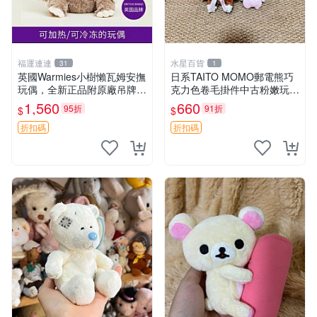
福運連連
水星百貨
31
1
英國Warmies小樹懶瓦姆安撫
日系TAITO MOMO郵電熊巧
玩偶，全新正品附原廠吊牌與
克力色卷毛掛件中古粉嫩玩偶
防塵袋，內藏薰衣草可加熱，
微瑕推薦 postpet momo 郵
1,560
660
95折
91折
$
$
適合各個年齡層，冷暖兩用享
電熊 中古玩偶
受抱抱樂趣，不容錯過嚴選好
折扣碼
折扣碼
物 溫暖 冷感