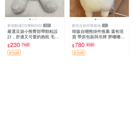
影視動漫CD專輯DVD
劉先生的挖寶基地
57
1
嚴選豆袋小熊臀部帶顆粒設
韓版自嘲熊掛件推薦 還有現
計，舒適又可愛的抱枕 毛絨
貨 帶原包裝與吊牌 胖嘟嘟超
抱枕、臀部按摩、坐墊
可愛 毛絨手感佳 小熊掛件 自
230
780
74折
93折
$
$
嘲抱枕 小熊抱枕
折扣碼
折扣碼
拍賣新星