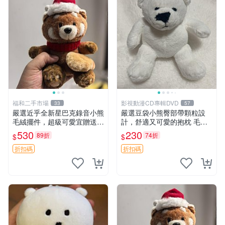
福和二手市場
影視動漫CD專輯DVD
33
57
嚴選近乎全新星巴克錄音小熊
嚴選豆袋小熊臀部帶顆粒設
毛絨擺件，超級可愛宜贈送掛
計，舒適又可愛的抱枕 毛絨
飾 錄音小熊 毛絨擺件 贈品
抱枕、臀部按摩、坐墊
530
230
89折
74折
$
$
折扣碼
折扣碼