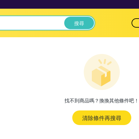
搜尋
找不到商品嗎？換換其他條件吧！
清除條件再搜尋