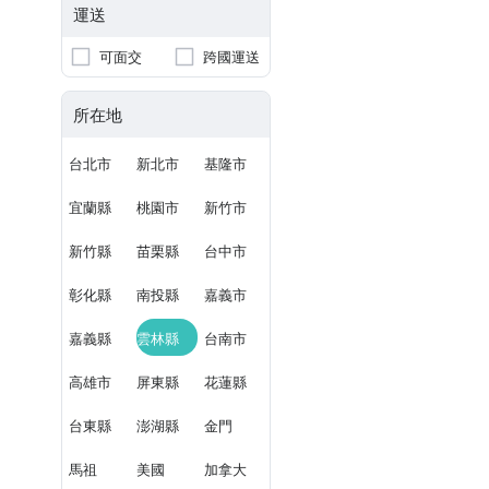
運送
可面交
跨國運送
所在地
台北市
新北市
基隆市
宜蘭縣
桃園市
新竹市
新竹縣
苗栗縣
台中市
彰化縣
南投縣
嘉義市
嘉義縣
雲林縣
台南市
高雄市
屏東縣
花蓮縣
台東縣
澎湖縣
金門
馬祖
美國
加拿大