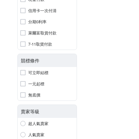
信用卡一次付清
分期0利率
萊爾富取貨付款
7-11取貨付款
競標條件
可立即結標
一元起標
無底價
賣家等級
超人氣賣家
人氣賣家