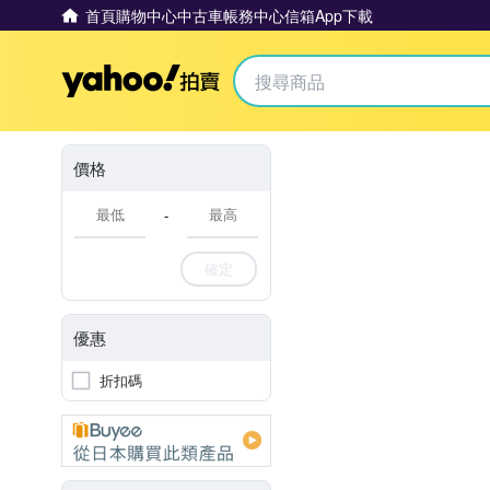
首頁
購物中心
中古車
帳務中心
信箱
App下載
Yahoo拍賣
價格
-
確定
優惠
折扣碼