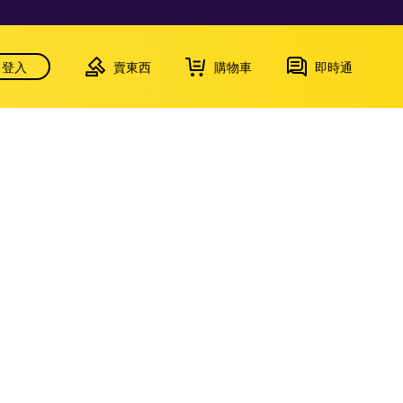
登入
賣東西
購物車
即時通